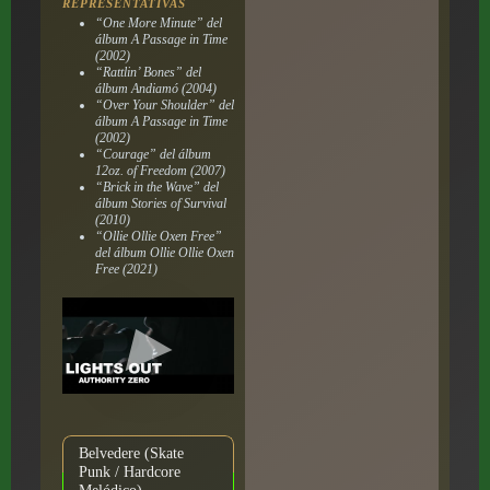
REPRESENTATIVAS
“One More Minute” del
álbum A Passage in Time
(2002)
“Rattlin’ Bones” del
álbum Andiamó (2004)
“Over Your Shoulder” del
álbum A Passage in Time
(2002)
“Courage” del álbum
12oz. of Freedom (2007)
“Brick in the Wave” del
álbum Stories of Survival
(2010)
“Ollie Ollie Oxen Free”
del álbum Ollie Ollie Oxen
Free (2021)
Belvedere (Skate
Punk / Hardcore