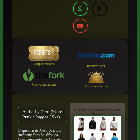
Comprar entradas
Reservar hotel
Reservar restaurante
Visitar sala/recinto
Evento patrocinado
Authority Zero (Skate
por:
Punk / Reggae / Ska)
Originaria de Mesa, Arizona,
Authority Zero ha sido una
fuerza imparable en la escena