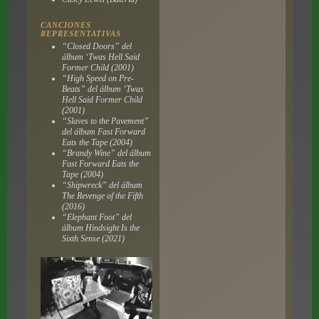
CANCIONES
REPRESENTATIVAS
“Closed Doors” del
álbum ‘Twas Hell Said
Former Child (2001)
“High Speed on Pre-
Beats” del álbum ‘Twas
Hell Said Former Child
(2001)
“Slaves to the Pavement”
del álbum Fast Forward
Eats the Tape (2004)
“Brandy Wine” del álbum
Fast Forward Eats the
Tape (2004)
“Shipwreck” del álbum
The Revenge of the Fifth
(2016)
“Elephant Foot” del
álbum Hindsight Is the
Sixth Sense (2021)