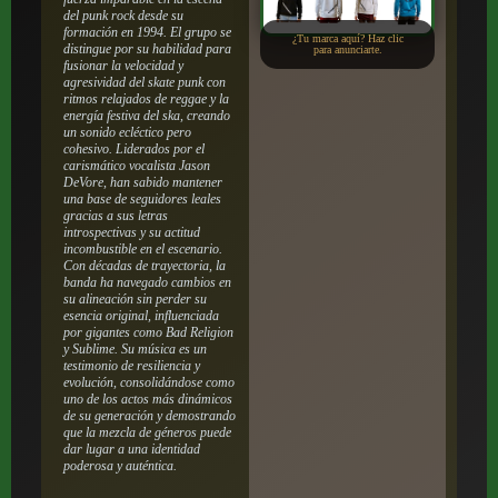
del punk rock desde su
formación en 1994. El grupo se
¿Tu marca aquí? Haz clic
distingue por su habilidad para
para anunciarte.
fusionar la velocidad y
agresividad del skate punk con
ritmos relajados de reggae y la
energía festiva del ska, creando
un sonido ecléctico pero
cohesivo. Liderados por el
carismático vocalista Jason
DeVore, han sabido mantener
una base de seguidores leales
gracias a sus letras
introspectivas y su actitud
incombustible en el escenario.
Con décadas de trayectoria, la
banda ha navegado cambios en
su alineación sin perder su
esencia original, influenciada
por gigantes como Bad Religion
y Sublime. Su música es un
testimonio de resiliencia y
evolución, consolidándose como
uno de los actos más dinámicos
de su generación y demostrando
que la mezcla de géneros puede
dar lugar a una identidad
poderosa y auténtica.