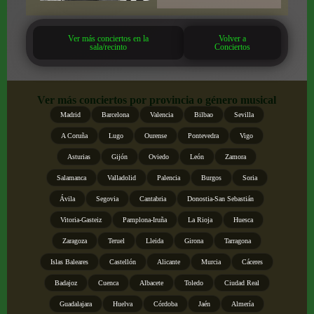
Ver más conciertos en la
Volver a
sala/recinto
Conciertos
Ver más conciertos por provincia o género musical
Madrid
Barcelona
Valencia
Bilbao
Sevilla
A Coruña
Lugo
Ourense
Pontevedra
Vigo
Asturias
Gijón
Oviedo
León
Zamora
Salamanca
Valladolid
Palencia
Burgos
Soria
Ávila
Segovia
Cantabria
Donostia-San Sebastián
Vitoria-Gasteiz
Pamplona-Iruña
La Rioja
Huesca
Zaragoza
Teruel
Lleida
Girona
Tarragona
Islas Baleares
Castellón
Alicante
Murcia
Cáceres
Badajoz
Cuenca
Albacete
Toledo
Ciudad Real
Guadalajara
Huelva
Córdoba
Jaén
Almería