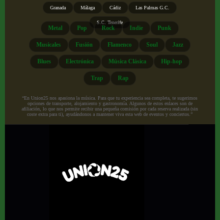
Granada
Málaga
Cádiz
Las Palmas G.C.
S.C. Tenerife
Metal
Pop
Rock
Indie
Punk
Musicales
Fusión
Flamenco
Soul
Jazz
Blues
Electrónica
Música Clásica
Hip-hop
Trap
Rap
“En Union25 nos apasiona la música. Para que tu experiencia sea completa, te sugerimos
opciones de transporte, alojamiento y gastronomía. Algunos de estos enlaces son de
afiliación, lo que nos permite recibir una pequeña comisión por cada reserva realizada (sin
coste extra para ti), ayudándonos a mantener viva esta web de eventos y conciertos.”