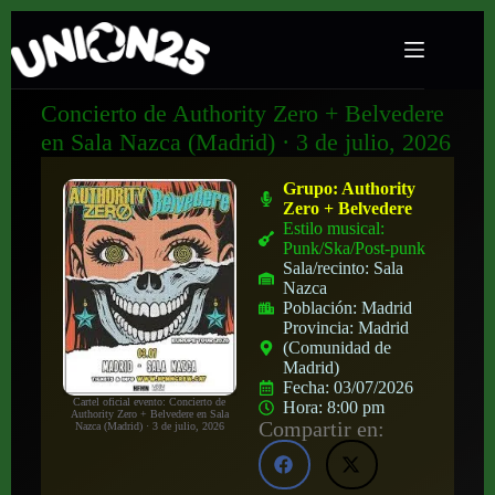
Concierto de Authority Zero + Belvedere
en Sala Nazca (Madrid) · 3 de julio, 2026
Grupo:
Authority
Zero + Belvedere
Estilo musical:
Punk/Ska/Post-punk
Sala/recinto:
Sala
Nazca
Población:
Madrid
Provincia:
Madrid
(Comunidad de
Madrid)
Fecha:
03/07/2026
Cartel oficial evento: Concierto de
Hora:
8:00 pm
Authority Zero + Belvedere en Sala
Compartir en:
Nazca (Madrid) · 3 de julio, 2026