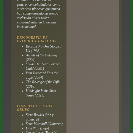
innumerables bandas del
género, consolidándolos como
auténticos pioneros que nunca
han comprometido su sonido
acelerado ni sus raíces
independientes en la escena
internacional.
DISCOGRAFÍA DE
ESTUDIO Y DIRECTOS
Because No One Stopped
Us (1998)
Angels of the Getaway
(2000)
‘Twas Hell Said Former
Child (2001)
Fast Forward Eats the
Tape (2004)
The Revenge of the Fifth
(2016)
Hindsight Is the Sixth
Sense (2021)
COMPONENTES DEL
GRUPO
Steve Rawles (Voz y
guitarra)
Scott Marshall (Guitarra)
Dan Wall (Bajo)
Casey Lewis (Batería)