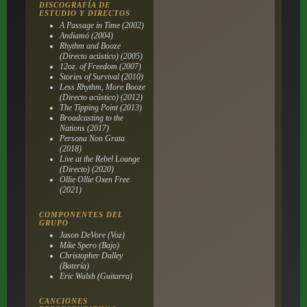
DISCOGRAFÍA DE
ESTUDIO Y DIRECTOS
A Passage in Time (2002)
Andiamó (2004)
Rhythm and Booze
(Directo acústico) (2005)
12oz. of Freedom (2007)
Stories of Survival (2010)
Less Rhythm, More Booze
(Directo acústico) (2012)
The Tipping Point (2013)
Broadcasting to the
Nations (2017)
Persona Non Grata
(2018)
Live at the Rebel Lounge
(Directo) (2020)
Ollie Ollie Oxen Free
(2021)
COMPONENTES DEL
GRUPO
Jason DeVore (Voz)
Mike Spero (Bajo)
Christopher Dalley
(Batería)
Eric Walsh (Guitarra)
CANCIONES