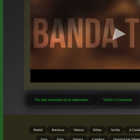
Ver más conciertos en la sala/recinto
Volver a Conciertos
Madrid
Barcelona
Valencia
Bilbao
Sevilla
A Coruñ
Soria
Ávila
Segovia
Cantabria
Donostia-San Sebast