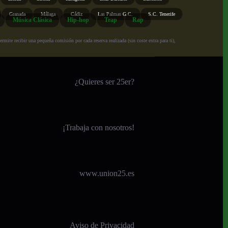
Granada
Málaga
Cádiz
Las Palmas G.C.
S.C. Tenerife
Música Clásica
Hip-hop
Trap
Rap
ite recibir una pequeña comisión por cada reserva realizada (sin coste extra para ti),
¿Quieres ser 25er?
¡
Trabaja con nosotros!
www.union25.es
Aviso de Privacidad