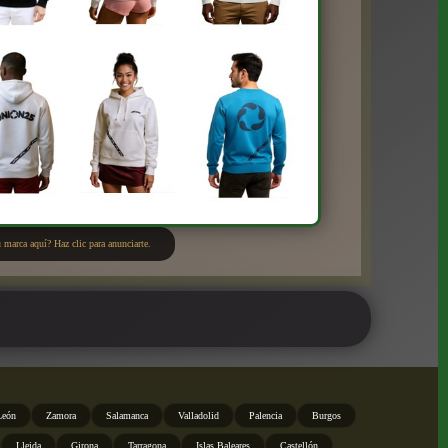
 marca aquí? Haz clic para anunciarte.
León
Zamora
Salamanca
Valladolid
Palencia
Burgos
Lleida
Girona
Tarragona
Islas Baleares
Castellón