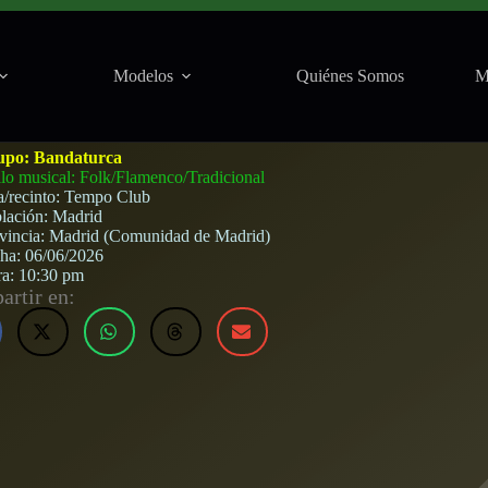
Modelos
Quiénes Somos
M
Madrid) · 6 de junio, 2026
upo:
Bandaturca
ilo musical: Folk/Flamenco/Tradicional
a/recinto:
Tempo Club
lación:
Madrid
vincia:
Madrid (Comunidad de Madrid)
cha:
06/06/2026
ra:
10:30 pm
rtir en: