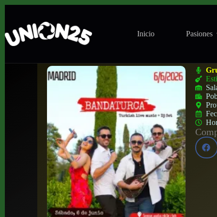
Inicio
Pasiones
Concierto de Bandaturca en Tempo Club (
Gr
Est
Sal
Pob
Pro
Fe
Ho
Compa