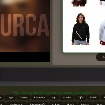
¿Tu
Ver más conciertos por provincia o género musical
a
Lugo
Ourense
Pontevedra
Vigo
Asturias
Gijón
Oviedo
ián
Vitoria-Gasteiz
Pamplona-Iruña
La Rioja
Huesca
Zaragoza
Teruel