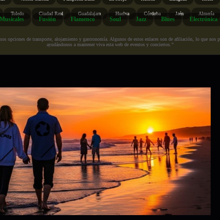
Toledo
Ciudad Real
Guadalajara
Huelva
Córdoba
Jaén
Almería
Musicales
Fusión
Flamenco
Soul
Jazz
Blues
Electrónica
s opciones de transporte, alojamiento y gastronomía. Algunos de estos enlaces son de afiliación, lo que nos perm
ayudándonos a mantener viva esta web de eventos y conciertos.”