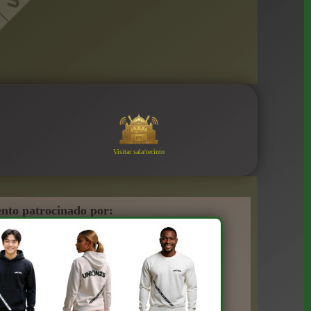
Visitar sala/recinto
nto patrocinado por: