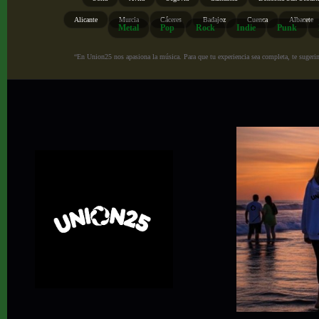
Alicante
Murcia
Cáceres
Badajoz
Cuenca
Albacete
Metal
Pop
Rock
Indie
Punk
“En Union25 nos apasiona la música. Para que tu experiencia sea completa, te sugerimo