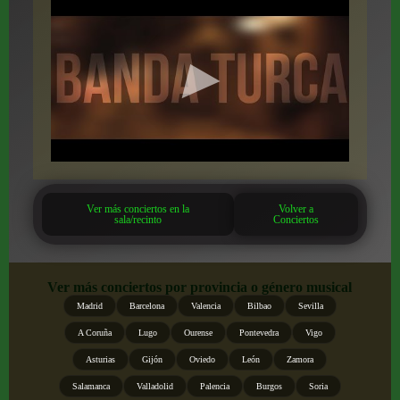
Ver más conciertos en la
Volver a
sala/recinto
Conciertos
Ver más conciertos por provincia o género musical
Madrid
Barcelona
Valencia
Bilbao
Sevilla
A Coruña
Lugo
Ourense
Pontevedra
Vigo
Asturias
Gijón
Oviedo
León
Zamora
Salamanca
Valladolid
Palencia
Burgos
Soria