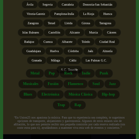
Ávila
Segovia
Cantabria
Donostia-San Sebastián
Vitoria-Gasteiz
Pamplona-Iruña
La Rioja
Huesca
Zaragoza
Teruel
Lleida
Girona
Tarragona
Islas Baleares
Castellón
Alicante
Murcia
Cáceres
Badajoz
Cuenca
Albacete
Toledo
Ciudad Real
Guadalajara
Huelva
Córdoba
Jaén
Almería
Granada
Málaga
Cádiz
Las Palmas G.C.
S.C. Tenerife
Metal
Pop
Rock
Indie
Punk
Musicales
Fusión
Flamenco
Soul
Jazz
Blues
Electrónica
Música Clásica
Hip-hop
Trap
Rap
“En Union25 nos apasiona la música. Para que tu experiencia sea completa, te sugerimos
opciones de transporte, alojamiento y gastronomía. Algunos de estos enlaces son de
afiliación, lo que nos permite recibir una pequeña comisión por cada reserva realizada (sin
coste extra para ti), ayudándonos a mantener viva esta web de eventos y conciertos.”