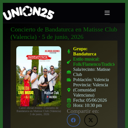
Concierto de Bandaturca en Matisse Club
(Valencia) · 5 de junio, 2026
Grupo:
Bandaturca
Estilo musical:
Folk/Flamenco/Tradicional
Sala/recinto:
Matisse
Club
Población:
Valencia
Provincia:
Valencia
(Comunidad
Valenciana)
Fecha:
05/06/2026
Hora:
10:30 pm
Cartel oficial evento: Concierto de
Compartir en:
Bandaturca en Matisse Club (Valencia)
· 5 de junio, 2026