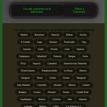
Ver más conciertos en la
Volver a
sala/recinto
Conciertos
Ver más conciertos por provincia o género musical
Madrid
Barcelona
Valencia
Bilbao
Sevilla
A Coruña
Lugo
Ourense
Pontevedra
Vigo
Asturias
Gijón
Oviedo
León
Zamora
Salamanca
Valladolid
Palencia
Burgos
Soria
Ávila
Segovia
Cantabria
Donostia-San Sebastián
Vitoria-Gasteiz
Pamplona-Iruña
La Rioja
Huesca
Zaragoza
Teruel
Lleida
Girona
Tarragona
Islas Baleares
Castellón
Alicante
Murcia
Cáceres
Badajoz
Cuenca
Albacete
Toledo
Ciudad Real
Guadalajara
Huelva
Córdoba
Jaén
Almería
Granada
Málaga
Cádiz
Las Palmas G.C.