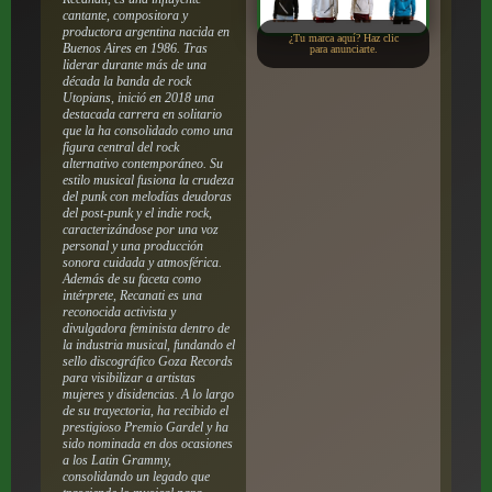
cantante, compositora y
productora argentina nacida en
¿Tu marca aquí? Haz clic
Buenos Aires en 1986.
Tras
para anunciarte.
liderar durante más de una
década la banda de rock
Utopians, inició en 2018 una
destacada carrera en solitario
que la ha consolidado como una
figura central del rock
alternativo contemporáneo.
Su
estilo musical fusiona la crudeza
del punk con melodías deudoras
del post-punk y el indie rock,
caracterizándose por una voz
personal y una producción
sonora cuidada y atmosférica.
Además de su faceta como
intérprete, Recanati es una
reconocida activista y
divulgadora feminista dentro de
la industria musical, fundando el
sello discográfico Goza Records
para visibilizar a artistas
mujeres y disidencias.
A lo largo
de su trayectoria, ha recibido el
prestigioso Premio Gardel y ha
sido nominada en dos ocasiones
a los Latin Grammy,
consolidando un legado que