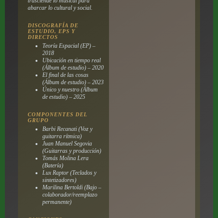
trasciende lo musical para
abarcar lo cultural y social.
DISCOGRAFÍA DE
ESTUDIO, EPS Y
DIRECTOS
Teoría Espacial (EP) –
2018
Ubicación en tiempo real
(Álbum de estudio) – 2020
El final de las cosas
(Álbum de estudio) – 2023
Único y nuestro (Álbum
de estudio) – 2025
COMPONENTES DEL
GRUPO
Barbi Recanati (Voz y
guitarra rítmica)
Juan Manuel Segovia
(Guitarras y producción)
Tomás Molina Lera
(Batería)
Lux Raptor (Teclados y
sintetizadores)
Marilina Bertoldi (Bajo –
colaborador/reemplazo
permanente)