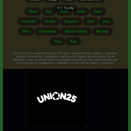
S.C. Tenerife
Metal
Pop
Rock
Indie
Punk
Musicales
Fusión
Flamenco
Soul
Jazz
Blues
Electrónica
Música Clásica
Hip-hop
Trap
Rap
“En Union25 nos apasiona la música. Para que tu experiencia sea completa, te sugerimos
opciones de transporte, alojamiento y gastronomía. Algunos de estos enlaces son de
afiliación, lo que nos permite recibir una pequeña comisión por cada reserva realizada (sin
coste extra para ti), ayudándonos a mantener viva esta web de eventos y conciertos.”