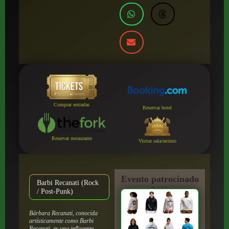
Comprar entradas
Reservar hotel
Reservar restaurante
Visitar sala/recinto
Evento patrocinado
Barbi Recanati (Rock
por:
/ Post-Punk)
Bárbara Recanati, conocida
artísticamente como Barbi
Recanati, es una influyente