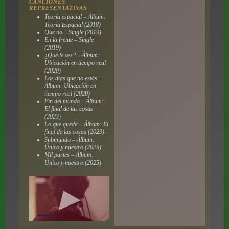
CANCIONES
REPRESENTATIVAS
Teoría espacial – Álbum:
Teoría Espacial (2018)
Que no – Single (2019)
En la frente – Single
(2019)
¿Qué le ves? – Álbum:
Ubicación en tiempo real
(2020)
Los días que no estás –
Álbum: Ubicación en
tiempo real (2020)
Fin del mundo – Álbum:
El final de las cosas
(2023)
Lo que queda – Álbum: El
final de las cosas (2023)
Submundo – Álbum:
Único y nuestro (2025)
Mil partes – Álbum:
Único y nuestro (2025)