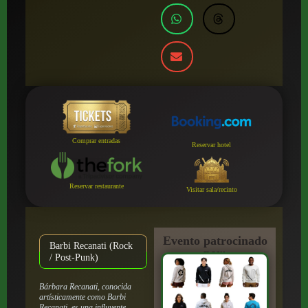
Comprar entradas
Reservar hotel
Reservar restaurante
Visitar sala/recinto
Evento patrocinado
Barbi Recanati (Rock
por:
/ Post-Punk)
Bárbara Recanati, conocida
artísticamente como Barbi
Recanati, es una influyente