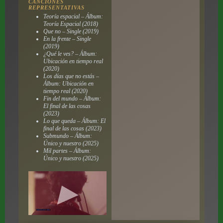
CANCIONES
REPRESENTATIVAS
Teoría espacial – Álbum:
Teoría Espacial (2018)
Que no – Single (2019)
En la frente – Single
(2019)
¿Qué le ves? – Álbum:
Ubicación en tiempo real
(2020)
Los días que no estás –
Álbum: Ubicación en
tiempo real (2020)
Fin del mundo – Álbum:
El final de las cosas
(2023)
Lo que queda – Álbum: El
final de las cosas (2023)
Submundo – Álbum:
Único y nuestro (2025)
Mil partes – Álbum:
Único y nuestro (2025)