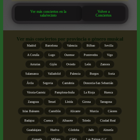
Ver más conciertos en la
Volver a
sala/recinto
Conciertos
Ver más conciertos por provincia o género musical
Madrid
Barcelona
Valencia
Bilbao
Sevilla
A Coruña
Lugo
Ourense
Pontevedra
Vigo
Asturias
Gijón
Oviedo
León
Zamora
Salamanca
Valladolid
Palencia
Burgos
Soria
Ávila
Segovia
Cantabria
Donostia-San Sebastián
Vitoria-Gasteiz
Pamplona-Iruña
La Rioja
Huesca
Zaragoza
Teruel
Lleida
Girona
Tarragona
Islas Baleares
Castellón
Alicante
Murcia
Cáceres
Badajoz
Cuenca
Albacete
Toledo
Ciudad Real
Guadalajara
Huelva
Córdoba
Jaén
Almería
Granada
Málaga
Cádiz
Las Palmas G.C.