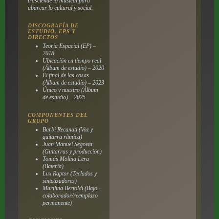
trasciende lo musical para
abarcar lo cultural y social.
DISCOGRAFÍA DE
ESTUDIO, EPS Y
DIRECTOS
Teoría Espacial (EP) –
2018
Ubicación en tiempo real
(Álbum de estudio) – 2020
El final de las cosas
(Álbum de estudio) – 2023
Único y nuestro (Álbum
de estudio) – 2025
COMPONENTES DEL
GRUPO
Barbi Recanati (Voz y
guitarra rítmica)
Juan Manuel Segovia
(Guitarras y producción)
Tomás Molina Lera
(Batería)
Lux Raptor (Teclados y
sintetizadores)
Marilina Bertoldi (Bajo –
colaborador/reemplazo
permanente)