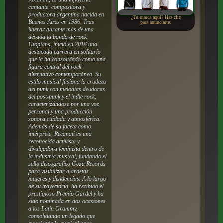
cantante, compositora y
productora argentina nacida en
¿Tu marca aquí? Haz clic
Buenos Aires en 1986.
Tras
para anunciarte.
liderar durante más de una
década la banda de rock
Utopians, inició en 2018 una
destacada carrera en solitario
que la ha consolidado como una
figura central del rock
alternativo contemporáneo.
Su
estilo musical fusiona la crudeza
del punk con melodías deudoras
del post-punk y el indie rock,
caracterizándose por una voz
personal y una producción
sonora cuidada y atmosférica.
Además de su faceta como
intérprete, Recanati es una
reconocida activista y
divulgadora feminista dentro de
la industria musical, fundando el
sello discográfico Goza Records
para visibilizar a artistas
mujeres y disidencias.
A lo largo
de su trayectoria, ha recibido el
prestigioso Premio Gardel y ha
sido nominada en dos ocasiones
a los Latin Grammy,
consolidando un legado que