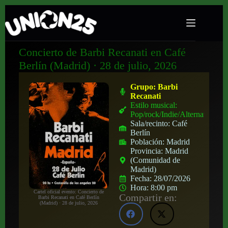
Concierto de Barbi Recanati en Café
Berlín (Madrid) · 28 de julio, 2026
Grupo:
Barbi
Recanati
Estilo musical:
Pop/rock/Indie/Alternativo
Sala/recinto:
Café
Berlín
Población:
Madrid
Provincia:
Madrid
(Comunidad de
Madrid)
Fecha:
28/07/2026
Hora:
8:00 pm
Cartel oficial evento: Concierto de
Compartir en:
Barbi Recanati en Café Berlín
(Madrid) · 28 de julio, 2026