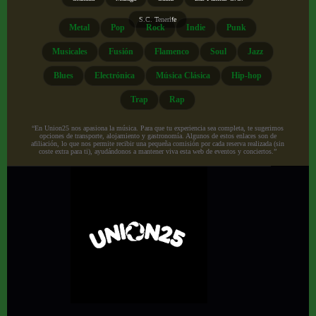
S.C. Tenerife
Metal
Pop
Rock
Indie
Punk
Musicales
Fusión
Flamenco
Soul
Jazz
Blues
Electrónica
Música Clásica
Hip-hop
Trap
Rap
“En Union25 nos apasiona la música. Para que tu experiencia sea completa, te sugerimos
opciones de transporte, alojamiento y gastronomía. Algunos de estos enlaces son de
afiliación, lo que nos permite recibir una pequeña comisión por cada reserva realizada (sin
coste extra para ti), ayudándonos a mantener viva esta web de eventos y conciertos.”