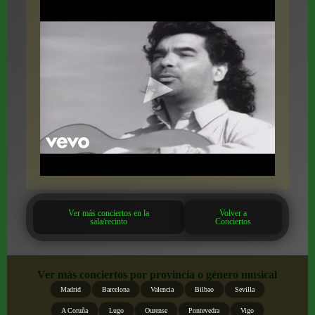
Ver más conciertos en la
Volver a
sala/recinto
Conciertos
Ver más conciertos por provincia o género musical
Madrid
Barcelona
Valencia
Bilbao
Sevilla
A Coruña
Lugo
Ourense
Pontevedra
Vigo