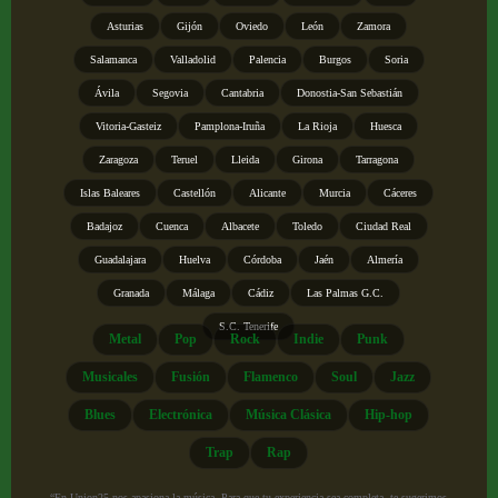
Asturias
Gijón
Oviedo
León
Zamora
Salamanca
Valladolid
Palencia
Burgos
Soria
Ávila
Segovia
Cantabria
Donostia-San Sebastián
Vitoria-Gasteiz
Pamplona-Iruña
La Rioja
Huesca
Zaragoza
Teruel
Lleida
Girona
Tarragona
Islas Baleares
Castellón
Alicante
Murcia
Cáceres
Badajoz
Cuenca
Albacete
Toledo
Ciudad Real
Guadalajara
Huelva
Córdoba
Jaén
Almería
Granada
Málaga
Cádiz
Las Palmas G.C.
S.C. Tenerife
Metal
Pop
Rock
Indie
Punk
Musicales
Fusión
Flamenco
Soul
Jazz
Blues
Electrónica
Música Clásica
Hip-hop
Trap
Rap
“En Union25 nos apasiona la música. Para que tu experiencia sea completa, te sugerimos