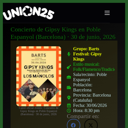
Concierto de Gipsy Kings en Poble
Espanyol (Barcelona) · 30 de junio, 2026
Grupo:
Barts
Festival: Gipsy
Kings
Estilo musical:
Folk/Flamenco/Tradicional
Sala/recinto:
Poble
Espanyol
Población:
Barcelona
Provincia:
Barcelona
(Cataluña)
Fecha:
30/06/2026
Cartel oficial evento: Concierto de
Hora:
8:30 pm
Gipsy Kings en Poble Espanyol
(Barcelona) · 30 de junio, 2026
Compartir en: