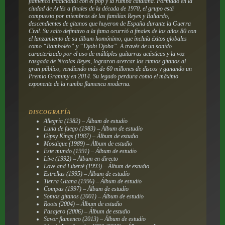
flamenco tradicional con el pop y la rumba catalana.
Formado en la
ciudad de Arlés a finales de la década de 1970, el grupo está
compuesto por miembros de las familias Reyes y Baliardo,
descendientes de gitanos que huyeron de España durante la Guerra
Civil.
Su salto definitivo a la fama ocurrió a finales de los años 80 con
el lanzamiento de su álbum homónimo, que incluía éxitos globales
como “Bamboléo” y “Djobi Djoba”.
A través de un sonido
caracterizado por el uso de múltiples guitarras acústicas y la voz
rasgada de Nicolas Reyes, lograron acercar los ritmos gitanos al
gran público, vendiendo más de 60 millones de discos y ganando un
Premio Grammy en 2014.
Su legado perdura como el máximo
exponente de la rumba flamenca moderna.
DISCOGRAFÍA
Allegria (1982) – Álbum de estudio
Luna de fuego (1983) – Álbum de estudio
Gipsy Kings (1987) – Álbum de estudio
Mosaïque (1989) – Álbum de estudio
Este mundo (1991) – Álbum de estudio
Live (1992) – Álbum en directo
Love and Liberté (1993) – Álbum de estudio
Estrellas (1995) – Álbum de estudio
Tierra Gitana (1996) – Álbum de estudio
Compas (1997) – Álbum de estudio
Somos gitanos (2001) – Álbum de estudio
Roots (2004) – Álbum de estudio
Pasajero (2006) – Álbum de estudio
Savor flamenco (2013) – Álbum de estudio