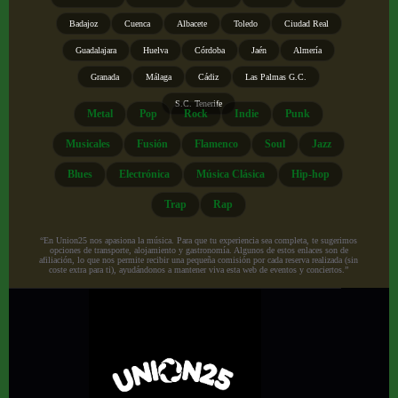
Badajoz
Cuenca
Albacete
Toledo
Ciudad Real
Guadalajara
Huelva
Córdoba
Jaén
Almería
Granada
Málaga
Cádiz
Las Palmas G.C.
S.C. Tenerife
Metal
Pop
Rock
Indie
Punk
Musicales
Fusión
Flamenco
Soul
Jazz
Blues
Electrónica
Música Clásica
Hip-hop
Trap
Rap
“En Union25 nos apasiona la música. Para que tu experiencia sea completa, te sugerimos
opciones de transporte, alojamiento y gastronomía. Algunos de estos enlaces son de
afiliación, lo que nos permite recibir una pequeña comisión por cada reserva realizada (sin
coste extra para ti), ayudándonos a mantener viva esta web de eventos y conciertos.”