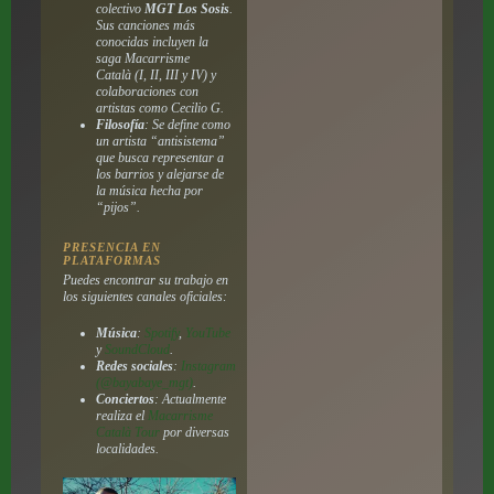
colectivo
MGT Los Sosis
.
Sus canciones más
conocidas incluyen la
saga
Macarrisme
Català
(I, II, III y IV) y
colaboraciones con
artistas como Cecilio G.
Filosofía
: Se define como
un artista “antisistema”
que busca representar a
los barrios y alejarse de
la música hecha por
“pijos”.
PRESENCIA EN
PLATAFORMAS
Puedes encontrar su trabajo en
los siguientes canales oficiales:
Música
:
Spotify
,
YouTube
y
SoundCloud
.
Redes sociales
:
Instagram
(@bayabaye_mgt)
.
Conciertos
: Actualmente
realiza el
Macarrisme
Català Tour
por diversas
localidades.