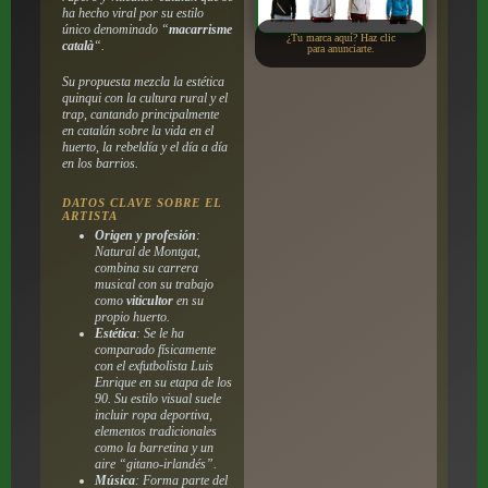
ha hecho viral por su estilo
único denominado “
macarrisme
¿Tu marca aquí? Haz clic
català
“.
para anunciarte.
Su propuesta mezcla la estética
quinqui con la cultura rural y el
trap, cantando principalmente
en catalán sobre la vida en el
huerto, la rebeldía y el día a día
en los barrios.
DATOS CLAVE SOBRE EL
ARTISTA
Origen y profesión
:
Natural de Montgat,
combina su carrera
musical con su trabajo
como
viticultor
en su
propio huerto.
Estética
: Se le ha
comparado físicamente
con el exfutbolista Luis
Enrique en su etapa de los
90. Su estilo visual suele
incluir ropa deportiva,
elementos tradicionales
como la barretina y un
aire “gitano-irlandés”.
Música
: Forma parte del