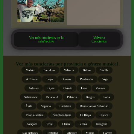
Ver más conciertos en la
Volver a
sala/recinto
Conciertos
Ver más conciertos por provincia o género musical
Madrid
Barcelona
Valencia
Bilbao
Sevilla
A Coruña
Lugo
Ourense
Pontevedra
Vigo
Asturias
Gijón
Oviedo
León
Zamora
Salamanca
Valladolid
Palencia
Burgos
Soria
Ávila
Segovia
Cantabria
Donostia-San Sebastián
Vitoria-Gasteiz
Pamplona-Iruña
La Rioja
Huesca
Zaragoza
Teruel
Lleida
Girona
Tarragona
Islas Baleares
Castellón
Alicante
Murcia
Cáceres