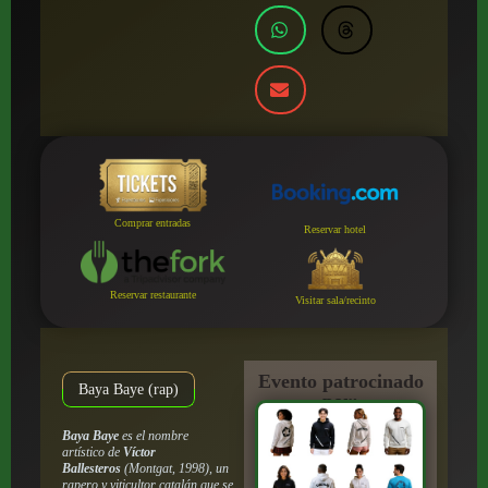
Comprar entradas
Reservar hotel
Reservar restaurante
Visitar sala/recinto
Evento patrocinado
Baya Baye (rap)
por:
Baya Baye
es el nombre
artístico de
Víctor
Ballesteros
(Montgat, 1998), un
rapero y viticultor catalán que se