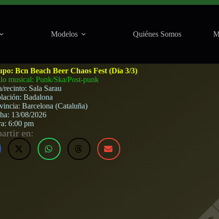
Modelos
Quiénes Somos
M
 (Badalona) · 13 de agosto, 2026
upo:
Bcn Beach Beer Chaos Fest (Día 3/3)
ilo musical: Punk/Ska/Post-punk
a/recinto:
Sala Sarau
lación:
Badalona
vincia:
Barcelona (Cataluña)
cha:
13/08/2026
ra:
6:00 pm
rtir en: