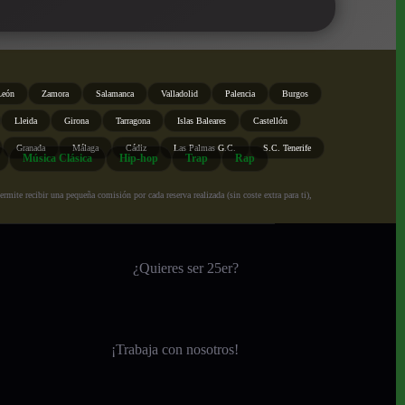
León
Zamora
Salamanca
Valladolid
Palencia
Burgos
Lleida
Girona
Tarragona
Islas Baleares
Castellón
Granada
Málaga
Cádiz
Las Palmas G.C.
S.C. Tenerife
Música Clásica
Hip-hop
Trap
Rap
ite recibir una pequeña comisión por cada reserva realizada (sin coste extra para ti),
¿Quieres ser 25er?
¡
Trabaja con nosotros!