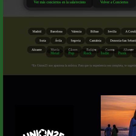
Ver más conciertos en la sala/recinto
Volver a Conciertos
Madrid
Barcelona
Valencia
Bilbao
Sevilla
A Coruñ
Soria
Ávila
Segovia
Cantabria
Donostia-San Sebast
Alicante
Murcia
Cáceres
Badajoz
Cuenca
Albacete
Metal
Pop
Rock
Indie
Punk
“En Union25 nos apasiona la música. Para que tu experiencia sea completa, te sugerimo