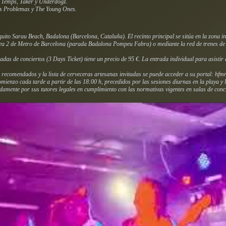
u Temps, Taker y Underdogz.
os Problemas y The Young Ones.
guito Sarau Beach, Badalona (Barcelona, Cataluña). El recinto principal se sitúa en la zona i
ínea 2 de Metro de Barcelona (parada Badalona Pompeu Fabra) o mediante la red de trenes de
as de conciertos (3 Days Ticket) tiene un precio de 95 €. La entrada individual para asistir a
s recomendados y la lista de cerveceras artesanas invitadas se puede acceder a su portal:
hfm
ienzo cada tarde a partir de las 18:00 h, precedidos por las sesiones diurnas en la playa y l
ente por sus tutores legales en cumplimiento con las normativas vigentes en salas de conci