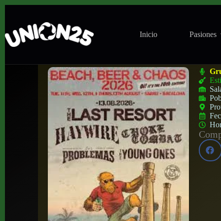
Inicio
Pasiones
Bcn Beach Beer Chaos Fest en Sala Sarau
Gr
Est
Sal
Pob
Pro
Fe
Ho
Compa