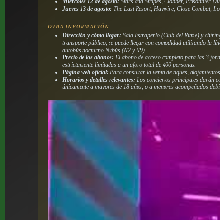
Miércoles 12 de agosto:
Stars and Stripes, Clobber, Prisonnier D
Jueves 13 de agosto:
The Last Resort, Haywire, Close Combat, L
OTRA INFORMACIÓN
Dirección y cómo llegar:
Sala Estraperlo (Club del Ritme) y chirin
transporte público, se puede llegar con comodidad utilizando la l
autobús nocturno Nitbús (N2 y N9).
Precio de los abonos:
El abono de acceso completo para las 3 jornad
estrictamente limitadas a un aforo total de 400 personas.
Página web oficial:
Para consultar la venta de tiques, alojamiento
Horarios y detalles relevantes:
Los conciertos principales darán com
únicamente a mayores de 18 años, o a menores acompañados debidam