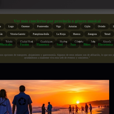
Ver más conciertos por provincia o género musical
a
Lugo
Ourense
Pontevedra
Vigo
Asturias
Gijón
Oviedo
ián
Vitoria-Gasteiz
Pamplona-Iruña
La Rioja
Huesca
Zaragoza
Teruel
Toledo
Ciudad Real
Guadalajara
Huelva
Córdoba
Jaén
Almería
Musicales
Fusión
Flamenco
Soul
Jazz
Blues
Electrónica
s opciones de transporte, alojamiento y gastronomía. Algunos de estos enlaces son de afiliación, lo que nos perm
ayudándonos a mantener viva esta web de eventos y conciertos.”