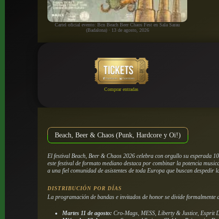
Cartel oficial evento: Bcn Beach Beer Chaos Fest en Sala Sarau
(Badalona) · 13 de agosto, 2026
Comprar entradas
Beach, Beer & Chaos (Punk, Hardcore y Oi!)
El festival Beach, Beer & Chaos 2026 celebra con orgullo su esperada 10ª
este festival de formato mediano destaca por combinar la potencia musica
a una fiel comunidad de asistentes de toda Europa que buscan despedir l
DISTRIBUCIÓN POR DÍAS
La programación de bandas e invitados de honor se divide formalmente a 
Martes 11 de agosto:
Cro-Mags, MESS, Liberty & Justice, Esprit 