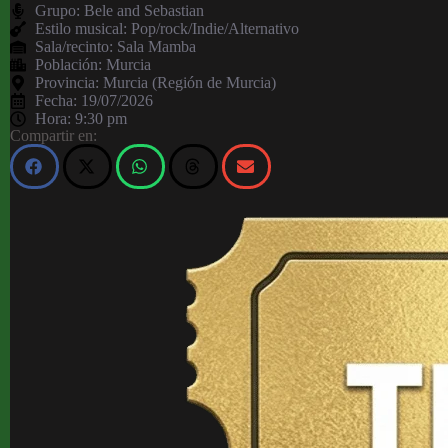
Grupo:
Bele and Sebastian
Estilo musical: Pop/rock/Indie/Alternativo
Sala/recinto:
Sala Mamba
Población:
Murcia
Provincia:
Murcia (Región de Murcia)
Fecha:
19/07/2026
Hora:
9:30 pm
Compartir en: