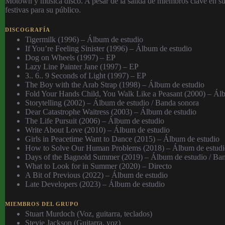
Motown y música disco. A pesar de la salida de miembros clave en su 
festivas para su público.
DISCOGRAFÍA
Tigermilk (1996) – Álbum de estudio
If You’re Feeling Sinister (1996) – Álbum de estudio
Dog on Wheels (1997) – EP
Lazy Line Painter Jane (1997) – EP
3.. 6.. 9 Seconds of Light (1997) – EP
The Boy with the Arab Strap (1998) – Álbum de estudio
Fold Your Hands Child, You Walk Like a Peasant (2000) – Ál
Storytelling (2002) – Álbum de estudio / Banda sonora
Dear Catastrophe Waitress (2003) – Álbum de estudio
The Life Pursuit (2006) – Álbum de estudio
Write About Love (2010) – Álbum de estudio
Girls in Peacetime Want to Dance (2015) – Álbum de estudio
How to Solve Our Human Problems (2018) – Álbum de estudio
Days of the Bagnold Summer (2019) – Álbum de estudio / Ba
What to Look for in Summer (2020) – Directo
A Bit of Previous (2022) – Álbum de estudio
Late Developers (2023) – Álbum de estudio
MIEMBROS DEL GRUPO
Stuart Murdoch (Voz, guitarra, teclados)
Stevie Jackson (Guitarra, voz)