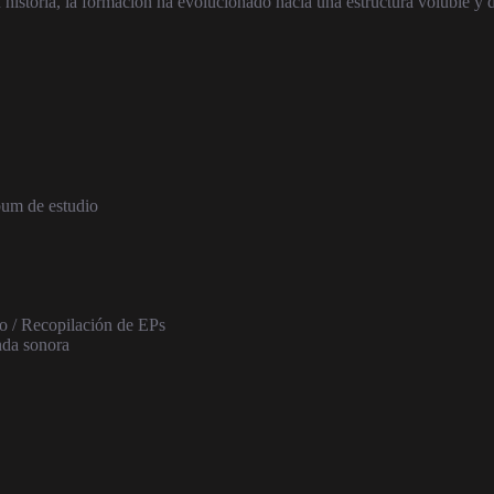
historia, la formación ha evolucionado hacia una estructura voluble y 
bum de estudio
 / Recopilación de EPs
nda sonora