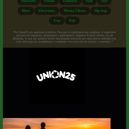
Musicales
Fusión
Flamenco
Soul
Jazz
Blues
Electrónica
Música Clásica
Hip-hop
Trap
Rap
“En Union25 nos apasiona la música. Para que tu experiencia sea completa, te sugerimos
opciones de transporte, alojamiento y gastronomía. Algunos de estos enlaces son de
afiliación, lo que nos permite recibir una pequeña comisión por cada reserva realizada (sin
coste extra para ti), ayudándonos a mantener viva esta web de eventos y conciertos.”