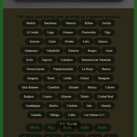
Ver más conciertos por provincia o género musical
Madrid
Barcelona
Valencia
Bilbao
Sevilla
A Coruña
Lugo
Ourense
Pontevedra
Vigo
Asturias
Gijón
Oviedo
León
Zamora
Salamanca
Valladolid
Palencia
Burgos
Soria
Ávila
Segovia
Cantabria
Donostia-San Sebastián
Vitoria-Gasteiz
Pamplona-Iruña
La Rioja
Huesca
Zaragoza
Teruel
Lleida
Girona
Tarragona
Islas Baleares
Castellón
Alicante
Murcia
Cáceres
Badajoz
Cuenca
Albacete
Toledo
Ciudad Real
Guadalajara
Huelva
Córdoba
Jaén
Almería
Granada
Málaga
Cádiz
Las Palmas G.C.
S.C. Tenerife
Metal
Pop
Rock
Indie
Punk