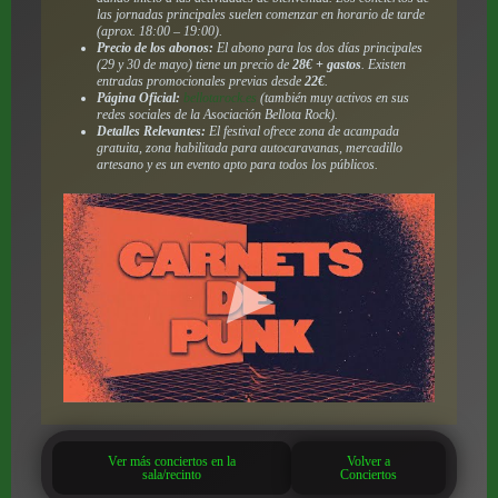
las jornadas principales suelen comenzar en horario de tarde
(aprox. 18:00 – 19:00).
Precio de los abonos:
El abono para los dos días principales
(29 y 30 de mayo) tiene un precio de
28€ + gastos
. Existen
entradas promocionales previas desde
22€
.
Página Oficial:
bellotarock.es
(también muy activos en sus
redes sociales de la Asociación Bellota Rock).
Detalles Relevantes:
El festival ofrece zona de acampada
gratuita, zona habilitada para autocaravanas, mercadillo
artesano y es un evento apto para todos los públicos.
Ver más conciertos en la
Volver a
sala/recinto
Conciertos