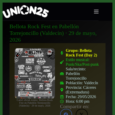
Bellota Rock Fest en Pabellón
Torrejoncillo (Valdecín) · 29 de mayo,
2026
Grupo:
Bellota
Rock Fest (Day 2)
Estilo musical:
Punk/Ska/Post-punk
Sala/recinto:
Pabellón
Torrejoncillo
Población:
Valdecín
Provincia:
Cáceres
(Extremadura)
Fecha:
29/05/2026
Cartel oficial evento: Bellota Rock
Hora:
6:00 pm
Fest en Pabellón Torrejoncillo
Compartir en:
(Valdecín) · 29 de mayo, 2026