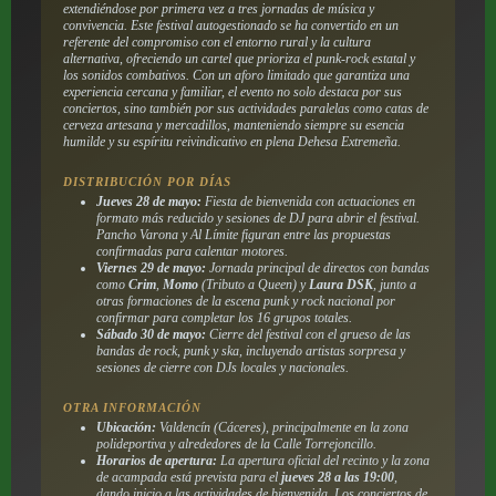
extendiéndose por primera vez a tres jornadas de música y
convivencia. Este festival autogestionado se ha convertido en un
referente del compromiso con el entorno rural y la cultura
alternativa, ofreciendo un cartel que prioriza el punk-rock estatal y
los sonidos combativos. Con un aforo limitado que garantiza una
experiencia cercana y familiar, el evento no solo destaca por sus
conciertos, sino también por sus actividades paralelas como catas de
cerveza artesana y mercadillos, manteniendo siempre su esencia
humilde y su espíritu reivindicativo en plena Dehesa Extremeña.
DISTRIBUCIÓN POR DÍAS
Jueves 28 de mayo:
Fiesta de bienvenida con actuaciones en
formato más reducido y sesiones de DJ para abrir el festival.
Pancho Varona y Al Límite figuran entre las propuestas
confirmadas para calentar motores.
Viernes 29 de mayo:
Jornada principal de directos con bandas
como
Crim
,
Momo
(Tributo a Queen) y
Laura DSK
, junto a
otras formaciones de la escena punk y rock nacional por
confirmar para completar los 16 grupos totales.
Sábado 30 de mayo:
Cierre del festival con el grueso de las
bandas de rock, punk y ska, incluyendo artistas sorpresa y
sesiones de cierre con DJs locales y nacionales.
OTRA INFORMACIÓN
Ubicación:
Valdencín (Cáceres), principalmente en la zona
polideportiva y alrededores de la Calle Torrejoncillo.
Horarios de apertura:
La apertura oficial del recinto y la zona
de acampada está prevista para el
jueves 28 a las 19:00
,
dando inicio a las actividades de bienvenida. Los conciertos de