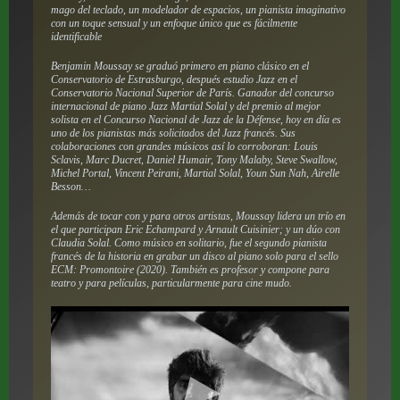
mago del teclado, un modelador de espacios, un pianista imaginativo
con un toque sensual y un enfoque único que es fácilmente
identificable
Benjamin Moussay se graduó primero en piano clásico en el
Conservatorio de Estrasburgo, después estudio Jazz en el
Conservatorio Nacional Superior de París. Ganador del concurso
internacional de piano Jazz Martial Solal y del premio al mejor
solista en el Concurso Nacional de Jazz de la Défense, hoy en día es
uno de los pianistas más solicitados del Jazz francés. Sus
colaboraciones con grandes músicos así lo corroboran: Louis
Sclavis, Marc Ducret, Daniel Humair, Tony Malaby, Steve Swallow,
Michel Portal, Vincent Peirani, Martial Solal, Youn Sun Nah, Airelle
Besson…
Además de tocar con y para otros artistas, Moussay lidera un trío en
el que participan Eric Echampard y Arnault Cuisinier; y un dúo con
Claudia Solal. Como músico en solitario, fue el segundo pianista
francés de la historia en grabar un disco al piano solo para el sello
ECM:
Promontoire
(2020). También es profesor y compone para
teatro y para películas, particularmente para cine mudo.