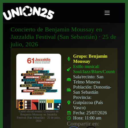
Concierto de Benjamin Moussay en
Jazzaldia Festival (San Sebastián) · 25 de
julio, 2026
Grupo:
Benjamin
Moussay
Estilo musical:
Soul/Jazz/Blues/Country
Sala/recinto:
San
Telmo Museoa
Población:
Donostia-
San Sebastián
Provincia:
Guipúzcoa (País
Vasco)
Cartel oficial evento: Concierto de
Fecha:
25/07/2026
Benjamin Moussay en Jazzaldia
Hora:
11:00 am
Festival (San Sebastián) · 25 de julio,
2026
Compartir en: