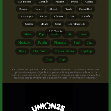
Islas Baleares
Castellón
Alicante
Murcia
Cáceres
Badajoz
Cuenca
Albacete
Toledo
Ciudad Real
Guadalajara
Huelva
Córdoba
Jaén
Almería
Granada
Málaga
Cádiz
Las Palmas G.C.
S.C. Tenerife
Metal
Pop
Rock
Indie
Punk
Musicales
Fusión
Flamenco
Soul
Jazz
Blues
Electrónica
Música Clásica
Hip-hop
Trap
Rap
“En Union25 nos apasiona la música. Para que tu experiencia sea completa, te sugerimos
opciones de transporte, alojamiento y gastronomía. Algunos de estos enlaces son de
afiliación, lo que nos permite recibir una pequeña comisión por cada reserva realizada (sin
coste extra para ti), ayudándonos a mantener viva esta web de eventos y conciertos.”