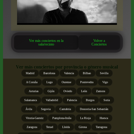
Ver más conciertos en la
Volver a
sala/recinto
Conciertos
Ver más conciertos por provincia o género musical
Madrid
Barcelona
Valencia
Bilbao
Sevilla
A Coruña
Lugo
Ourense
Pontevedra
Vigo
Asturias
Gijón
Oviedo
León
Zamora
Salamanca
Valladolid
Palencia
Burgos
Soria
Ávila
Segovia
Cantabria
Donostia-San Sebastián
Vitoria-Gasteiz
Pamplona-Iruña
La Rioja
Huesca
Zaragoza
Teruel
Lleida
Girona
Tarragona