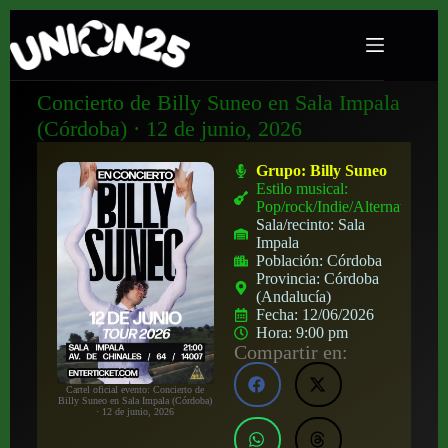
Concierto de Billy Suneo en Sala Impala
(Córdoba) · 12 de junio, 2026
Grupo:
Billy Suneo
Estilo musical:
Pop/rock/Indie/Alternativo
Sala/recinto:
Sala
Impala
Población:
Córdoba
Provincia:
Córdoba
(Andalucía)
Fecha:
12/06/2026
Hora:
9:00 pm
Compartir en:
Cartel oficial evento: Concierto de
Billy Suneo en Sala Impala (Córdoba)
· 12 de junio, 2026