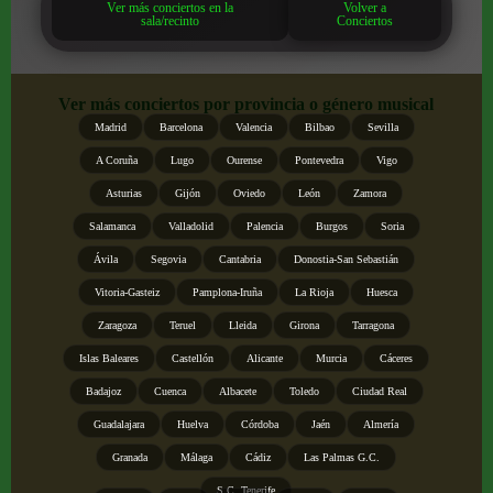
Ver más conciertos en la
Volver a
sala/recinto
Conciertos
Ver más conciertos por provincia o género musical
Madrid
Barcelona
Valencia
Bilbao
Sevilla
A Coruña
Lugo
Ourense
Pontevedra
Vigo
Asturias
Gijón
Oviedo
León
Zamora
Salamanca
Valladolid
Palencia
Burgos
Soria
Ávila
Segovia
Cantabria
Donostia-San Sebastián
Vitoria-Gasteiz
Pamplona-Iruña
La Rioja
Huesca
Zaragoza
Teruel
Lleida
Girona
Tarragona
Islas Baleares
Castellón
Alicante
Murcia
Cáceres
Badajoz
Cuenca
Albacete
Toledo
Ciudad Real
Guadalajara
Huelva
Córdoba
Jaén
Almería
Granada
Málaga
Cádiz
Las Palmas G.C.
S.C. Tenerife