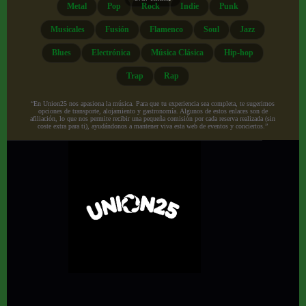
Metal
Pop
Rock
Indie
Punk
Musicales
Fusión
Flamenco
Soul
Jazz
Blues
Electrónica
Música Clásica
Hip-hop
Trap
Rap
“En Union25 nos apasiona la música. Para que tu experiencia sea completa, te sugerimos
opciones de transporte, alojamiento y gastronomía. Algunos de estos enlaces son de
afiliación, lo que nos permite recibir una pequeña comisión por cada reserva realizada (sin
coste extra para ti), ayudándonos a mantener viva esta web de eventos y conciertos.”