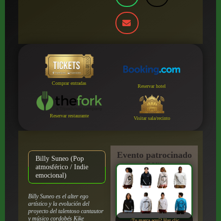
Comprar entradas
Reservar hotel
Reservar restaurante
Visitar sala/recinto
Evento patrocinado
Billy Suneo (Pop
por:
atmosférico / Indie
emocional)
Billy Suneo es el alter ego
artístico y la evolución del
proyecto del talentoso cantautor
y músico cordobés Kike
¿Tu marca aquí? Haz clic