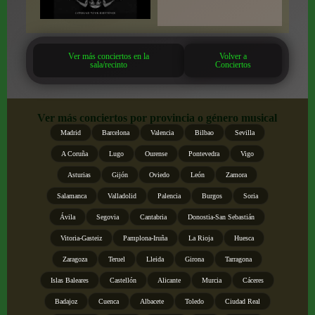
Ver más conciertos en la
Volver a
sala/recinto
Conciertos
Ver más conciertos por provincia o género musical
Madrid
Barcelona
Valencia
Bilbao
Sevilla
A Coruña
Lugo
Ourense
Pontevedra
Vigo
Asturias
Gijón
Oviedo
León
Zamora
Salamanca
Valladolid
Palencia
Burgos
Soria
Ávila
Segovia
Cantabria
Donostia-San Sebastián
Vitoria-Gasteiz
Pamplona-Iruña
La Rioja
Huesca
Zaragoza
Teruel
Lleida
Girona
Tarragona
Islas Baleares
Castellón
Alicante
Murcia
Cáceres
Badajoz
Cuenca
Albacete
Toledo
Ciudad Real