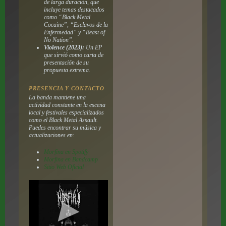
de larga duración, que
incluye temas destacados
como “Black Metal
Cocaine”, “Esclavos de la
Enfermedad” y “Beast of
No Nation”.
Violence (2023):
Un EP
que sirvió como carta de
presentación de su
propuesta extrema.
PRESENCIA Y CONTACTO
La banda mantiene una
actividad constante en la escena
local y festivales especializados
como el
Black Metal Assault
.
Puedes encontrar su música y
actualizaciones en:
Morfina en Spotify
Morfina en Bandcamp
Sitio Web Oficial