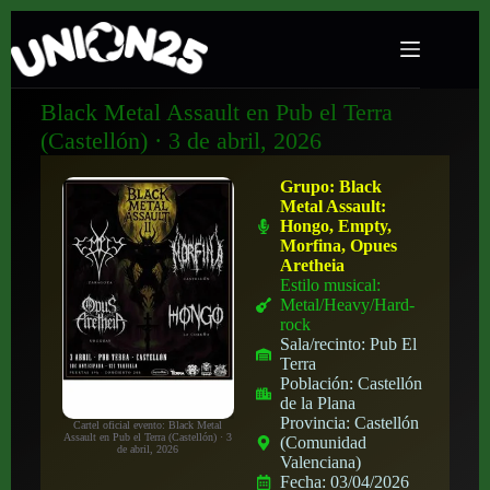
Black Metal Assault en Pub el Terra
(Castellón) · 3 de abril, 2026
Grupo:
Black
Metal Assault:
Hongo, Empty,
Morfina, Opues
Aretheia
Estilo musical:
Metal/Heavy/Hard-
rock
Sala/recinto:
Pub El
Terra
Población:
Castellón
de la Plana
Provincia:
Castellón
Cartel oficial evento: Black Metal
Assault en Pub el Terra (Castellón) · 3
(Comunidad
de abril, 2026
Valenciana)
Fecha:
03/04/2026