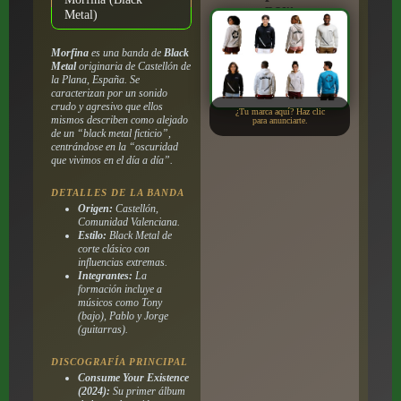
por:
Metal)
Morfina
es una banda de
Black
Metal
originaria de Castellón de
la Plana, España. Se
caracterizan por un sonido
crudo y agresivo que ellos
¿Tu marca aquí? Haz clic
mismos describen como alejado
para anunciarte.
de un “black metal ficticio”,
centrándose en la “oscuridad
que vivimos en el día a día”.
DETALLES DE LA BANDA
Origen:
Castellón,
Comunidad Valenciana.
Estilo:
Black Metal de
corte clásico con
influencias extremas.
Integrantes:
La
formación incluye a
músicos como Tony
(bajo), Pablo y Jorge
(guitarras).
DISCOGRAFÍA PRINCIPAL
Consume Your Existence
(2024):
Su primer álbum