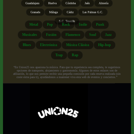
Guadalajara
Huelva
Córdoba
Jaén
Almería
Granada
Málaga
Cádiz
Las Palmas G.C.
S.C. Tenerife
Metal
Pop
Rock
Indie
Punk
Musicales
Fusión
Flamenco
Soul
Jazz
Blues
Electrónica
Música Clásica
Hip-hop
Trap
Rap
“En Union25 nos apasiona la música. Para que tu experiencia sea completa, te sugerimos
opciones de transporte, alojamiento y gastronomía. Algunos de estos enlaces son de
afiliación, lo que nos permite recibir una pequeña comisión por cada reserva realizada (sin
coste extra para ti), ayudándonos a mantener viva esta web de eventos y conciertos.”