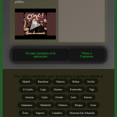
público.
Ver más conciertos en la
Volver a
sala/recinto
Conciertos
Ver más conciertos por provincia o género musical
Madrid
Barcelona
Valencia
Bilbao
Sevilla
A Coruña
Lugo
Ourense
Pontevedra
Vigo
Asturias
Gijón
Oviedo
León
Zamora
Salamanca
Valladolid
Palencia
Burgos
Soria
Ávila
Segovia
Cantabria
Donostia-San Sebastián