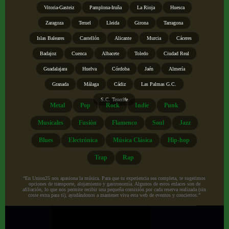
Vitoria-Gasteiz
Pamplona-Iruña
La Rioja
Huesca
Zaragoza
Teruel
Lleida
Girona
Tarragona
Islas Baleares
Castellón
Alicante
Murcia
Cáceres
Badajoz
Cuenca
Albacete
Toledo
Ciudad Real
Guadalajara
Huelva
Córdoba
Jaén
Almería
Granada
Málaga
Cádiz
Las Palmas G.C.
S.C. Tenerife
Metal
Pop
Rock
Indie
Punk
Musicales
Fusión
Flamenco
Soul
Jazz
Blues
Electrónica
Música Clásica
Hip-hop
Trap
Rap
“En Union25 nos apasiona la música. Para que tu experiencia sea completa, te sugerimos
opciones de transporte, alojamiento y gastronomía. Algunos de estos enlaces son de
afiliación, lo que nos permite recibir una pequeña comisión por cada reserva realizada (sin
coste extra para ti), ayudándonos a mantener viva esta web de eventos y conciertos.”