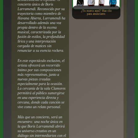
concierto único de Boris
Larramendi. Reconocido por su
¿Tu marca aquí? Haz clic
trayectoria como miembro de
para anunciarte.
Havana Abierta, Larramendi ha
desarrollado además una voz
propia dentro de la escena
musical, caracterizada por la
fusión de estilos, la profundidad
lírica y una interpretación
cargada de matices sin
renunciar a su esencia rockera.
En este espectáculo exclusivo, el
artista ofrecerá un recorrido
íntimo por sus composiciones
más representativas, junto a
nuevas piezas creadas
especialmente para la ocasión.
La cercanía de la sala Clamores
permitirá al público sumergirse
en una experiencia directa y
cercana, donde cada canción se
vive como un relato personal.
Más que un concierto, será un
encuentro: una noche única en
la que Boris Larramendi abrirá
su universo creativo en un
diálogo sin intermediarios con el