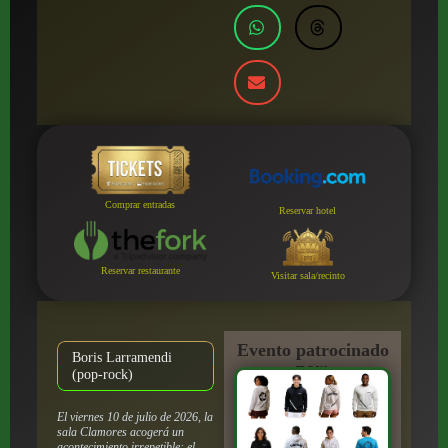
Comprar entradas
Reservar hotel
Reservar restaurante
Visitar sala/recinto
Evento patrocinado
Boris Larramendi
por:
(pop-rock)
El viernes 10 de julio de 2026, la
sala Clamores acogerá un
acontecimiento irrepetible: el