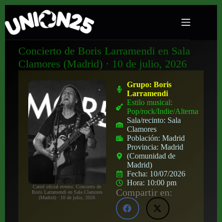
Concierto de Boris Larramendi en Sala
Clamores (Madrid) · 10 de julio, 2026
Grupo:
Boris
Larramendi
Estilo musical:
Pop/rock/Indie/Alternativo
Sala/recinto:
Sala
Clamores
Población:
Madrid
Provincia:
Madrid
(Comunidad de
Madrid)
Fecha:
10/07/2026
Hora:
10:00 pm
Cartel oficial evento: Concierto de
Compartir en:
Boris Larramendi en Sala Clamores
(Madrid) · 10 de julio, 2026