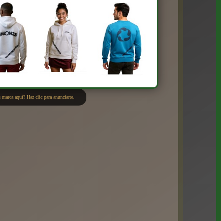
 marca aquí? Haz clic para anunciarte.