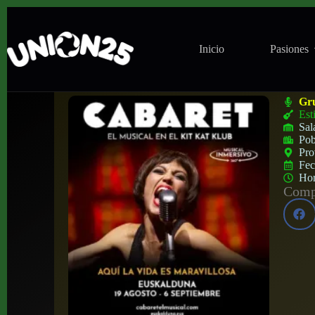
Inicio
Pasiones
Musical ‘Cabaret’ en Euskalduna Auditori
Gr
Est
Sal
Pob
Pro
Fe
Ho
Compa