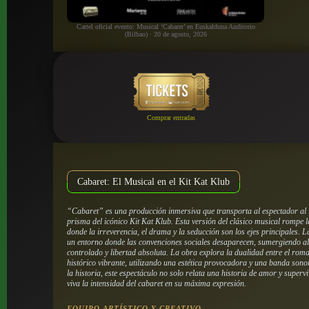
Cartel oficial evento: Musical ‘Cabaret’ en Euskalduna Auditorio
(Bilbao) · 20 de agosto, 2026
Comprar entradas
Cabaret: El Musical en el Kit Kat Klub
“Cabaret” es una producción inmersiva que transporta al espectador al l
prisma del icónico Kit Kat Klub. Esta versión del clásico musical rompe 
donde la irreverencia, el drama y la seducción son los ejes principales. 
un entorno donde las convenciones sociales desaparecen, sumergiendo al
controlado y libertad absoluta. La obra explora la dualidad entre el rom
histórico vibrante, utilizando una estética provocadora y una banda son
la historia, este espectáculo no solo relata una historia de amor y super
viva la intensidad del cabaret en su máxima expresión.
EQUIPO ARTÍSTICO Y CREATIVO