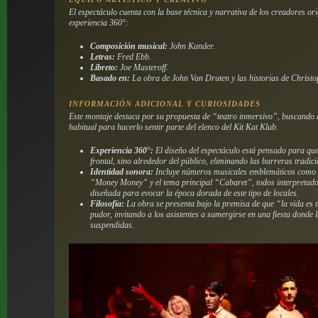
El espectáculo cuenta con la base técnica y narrativa de los creadores or
experiencia 360°:
Composición musical:
John Kander.
Letras:
Fred Ebb.
Libreto:
Joe Masteroff.
Basado en:
La obra de John Van Druten y las historias de Christ
INFORMACIÓN ADICIONAL Y CURIOSIDADES
Este montaje destaca por su propuesta de “teatro inmersivo”, buscando a
habitual para hacerlo sentir parte del elenco del Kit Kat Klub.
Experiencia 360°:
El diseño del espectáculo está pensado para que
frontal, sino alrededor del público, eliminando las barreras tradici
Identidad sonora:
Incluye números musicales emblemáticos como
“Money Money” y el tema principal “Cabaret”, todos interpretados
diseñada para evocar la época dorada de este tipo de locales.
Filosofía:
La obra se presenta bajo la premisa de que “la vida es m
pudor, invitando a los asistentes a sumergirse en una fiesta donde
suspendidas.