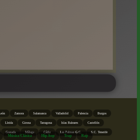
León
Zamora
Salamanca
Valladolid
Palencia
Burgos
Lleida
Girona
Tarragona
Islas Baleares
Castellón
Granada
Málaga
Cádiz
Las Palmas G.C.
S.C. Tenerife
Música Clásica
Hip-hop
Trap
Rap