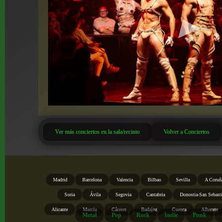
Ver más conciertos en la sala/recinto
Volver a Conciertos
Madrid
Barcelona
Valencia
Bilbao
Sevilla
A Coruñ
Soria
Ávila
Segovia
Cantabria
Donostia-San Sebast
Alicante
Murcia
Cáceres
Badajoz
Cuenca
Albacete
Metal
Pop
Rock
Indie
Punk