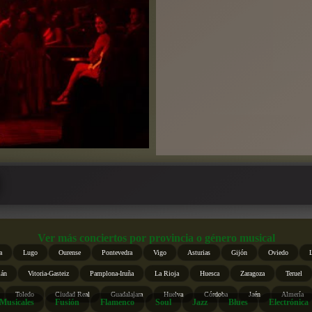
Ver más conciertos por provincia o género musical
a
Lugo
Ourense
Pontevedra
Vigo
Asturias
Gijón
Oviedo
ián
Vitoria-Gasteiz
Pamplona-Iruña
La Rioja
Huesca
Zaragoza
Teruel
Toledo
Ciudad Real
Guadalajara
Huelva
Córdoba
Jaén
Almería
Musicales
Fusión
Flamenco
Soul
Jazz
Blues
Electrónica