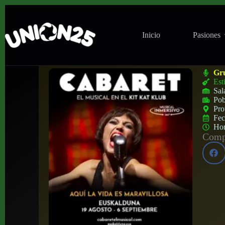
Inicio
Pasiones
Musical ‘Cabaret’ en Euskalduna Auditori
Gr
Est
Sal
Pob
Pro
Fe
Ho
Compa