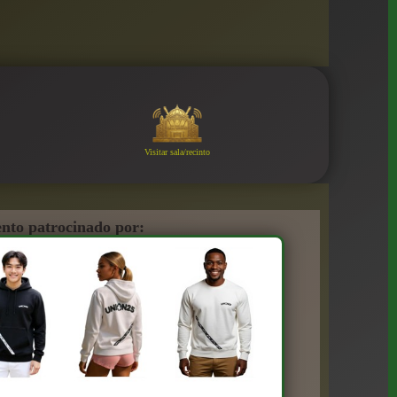
Visitar sala/recinto
nto patrocinado por: