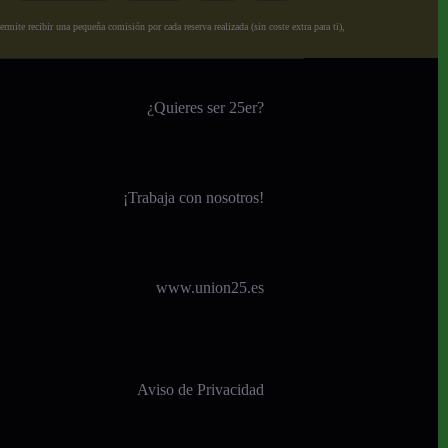
ite recibir una pequeña comisión por cada reserva realizada (sin coste extra para ti),
¿Quieres ser 25er?
¡
Trabaja con nosotros!
www.union25.es
Aviso de Privacidad