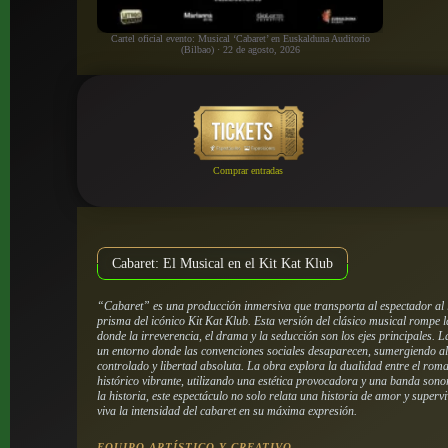
Cartel oficial evento: Musical ‘Cabaret’ en Euskalduna Auditorio
(Bilbao) · 22 de agosto, 2026
Comprar entradas
Cabaret: El Musical en el Kit Kat Klub
“Cabaret” es una producción inmersiva que transporta al espectador al l
prisma del icónico Kit Kat Klub. Esta versión del clásico musical rompe 
donde la irreverencia, el drama y la seducción son los ejes principales. 
un entorno donde las convenciones sociales desaparecen, sumergiendo al
controlado y libertad absoluta. La obra explora la dualidad entre el rom
histórico vibrante, utilizando una estética provocadora y una banda son
la historia, este espectáculo no solo relata una historia de amor y super
viva la intensidad del cabaret en su máxima expresión.
EQUIPO ARTÍSTICO Y CREATIVO