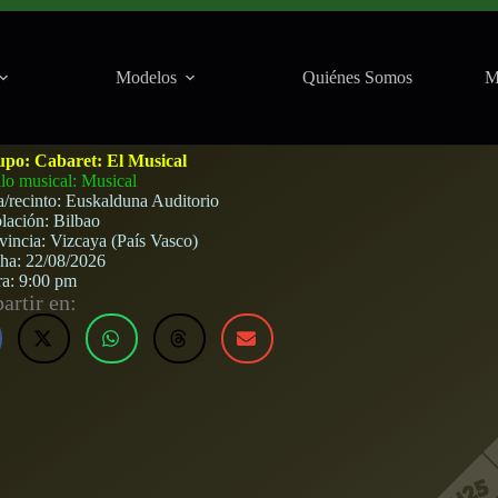
Modelos
Quiénes Somos
M
o (Bilbao) · 22 de agosto, 2026
upo:
Cabaret: El Musical
ilo musical: Musical
a/recinto:
Euskalduna Auditorio
lación:
Bilbao
vincia:
Vizcaya (País Vasco)
cha:
22/08/2026
ra:
9:00 pm
rtir en: