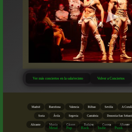
Ver más conciertos en la sala/recinto
Volver a Conciertos
Madrid
Barcelona
Valencia
Bilbao
Sevilla
A Coruñ
Soria
Ávila
Segovia
Cantabria
Donostia-San Sebast
Alicante
Murcia
Cáceres
Badajoz
Cuenca
Albacete
Metal
Pop
Rock
Indie
Punk