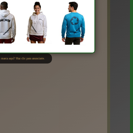
 marca aquí? Haz clic para anunciarte.