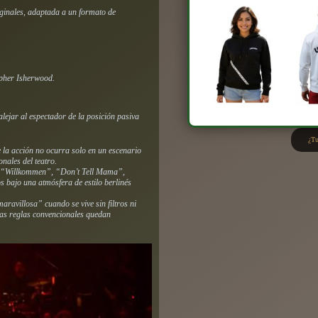
iginales, adaptada a un formato de
opher Isherwood.
lejar al espectador de la posición pasiva
¿Tu
 la acción no ocurra solo en un escenario
onales del teatro.
 “Willkommen”, “Don’t Tell Mama”,
 bajo una atmósfera de estilo berlinés
aravillosa” cuando se vive sin filtros ni
 las reglas convencionales quedan