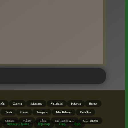
León
Zamora
Salamanca
Valladolid
Palencia
Burgos
Lleida
Girona
Tarragona
Islas Baleares
Castellón
Granada
Málaga
Cádiz
Las Palmas G.C.
S.C. Tenerife
Música Clásica
Hip-hop
Trap
Rap