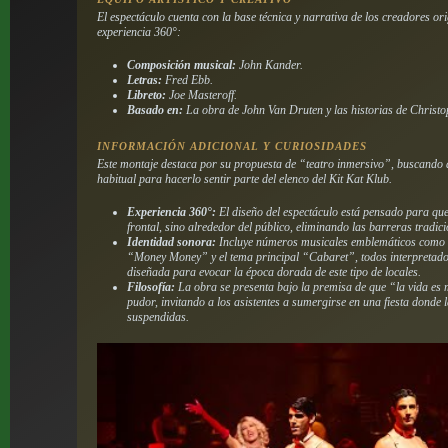
El espectáculo cuenta con la base técnica y narrativa de los creadores or
experiencia 360°:
Composición musical:
John Kander.
Letras:
Fred Ebb.
Libreto:
Joe Masteroff.
Basado en:
La obra de John Van Druten y las historias de Christ
INFORMACIÓN ADICIONAL Y CURIOSIDADES
Este montaje destaca por su propuesta de “teatro inmersivo”, buscando a
habitual para hacerlo sentir parte del elenco del Kit Kat Klub.
Experiencia 360°:
El diseño del espectáculo está pensado para que
frontal, sino alrededor del público, eliminando las barreras tradici
Identidad sonora:
Incluye números musicales emblemáticos como
“Money Money” y el tema principal “Cabaret”, todos interpretados
diseñada para evocar la época dorada de este tipo de locales.
Filosofía:
La obra se presenta bajo la premisa de que “la vida es m
pudor, invitando a los asistentes a sumergirse en una fiesta donde
suspendidas.