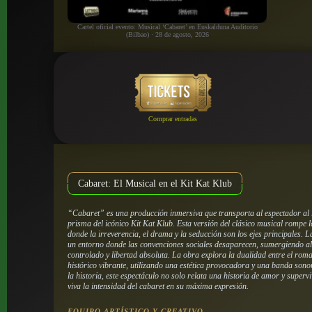
Cartel oficial evento: Musical ‘Cabaret’ en Euskalduna Auditorio
(Bilbao) · 28 de agosto, 2026
Comprar entradas
Cabaret: El Musical en el Kit Kat Klub
“Cabaret” es una producción inmersiva que transporta al espectador al l
prisma del icónico Kit Kat Klub. Esta versión del clásico musical rompe 
donde la irreverencia, el drama y la seducción son los ejes principales. 
un entorno donde las convenciones sociales desaparecen, sumergiendo al
controlado y libertad absoluta. La obra explora la dualidad entre el rom
histórico vibrante, utilizando una estética provocadora y una banda son
la historia, este espectáculo no solo relata una historia de amor y super
viva la intensidad del cabaret en su máxima expresión.
EQUIPO ARTÍSTICO Y CREATIVO