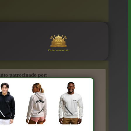
Visitar sala/recinto
nto patrocinado por: