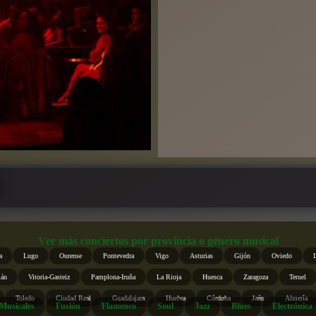
Ver más conciertos por provincia o género musical
a
Lugo
Ourense
Pontevedra
Vigo
Asturias
Gijón
Oviedo
ián
Vitoria-Gasteiz
Pamplona-Iruña
La Rioja
Huesca
Zaragoza
Teruel
Toledo
Ciudad Real
Guadalajara
Huelva
Córdoba
Jaén
Almería
Musicales
Fusión
Flamenco
Soul
Jazz
Blues
Electrónica