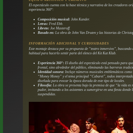
El espectáculo cuenta con la base técnica y narrativa de los creadores or
experiencia 360°:
Composición musical:
John Kander.
Letras:
Fred Ebb.
Libreto:
Joe Masteroff.
Basado en:
La obra de John Van Druten y las historias de Christ
INFORMACIÓN ADICIONAL Y CURIOSIDADES
Este montaje destaca por su propuesta de “teatro inmersivo”, buscando a
habitual para hacerlo sentir parte del elenco del Kit Kat Klub.
Experiencia 360°:
El diseño del espectáculo está pensado para que
frontal, sino alrededor del público, eliminando las barreras tradici
Identidad sonora:
Incluye números musicales emblemáticos como
“Money Money” y el tema principal “Cabaret”, todos interpretados
diseñada para evocar la época dorada de este tipo de locales.
Filosofía:
La obra se presenta bajo la premisa de que “la vida es m
pudor, invitando a los asistentes a sumergirse en una fiesta donde
suspendidas.