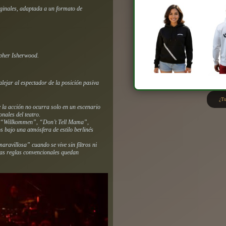
iginales, adaptada a un formato de
opher Isherwood.
lejar al espectador de la posición pasiva
¿Tu
 la acción no ocurra solo en un escenario
onales del teatro.
 “Willkommen”, “Don’t Tell Mama”,
 bajo una atmósfera de estilo berlinés
aravillosa” cuando se vive sin filtros ni
 las reglas convencionales quedan