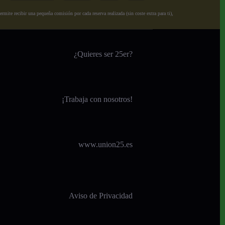
ite recibir una pequeña comisión por cada reserva realizada (sin coste extra para ti),
¿Quieres ser 25er?
¡
Trabaja con nosotros!
www.union25.es
Aviso de Privacidad