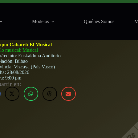
Modelos
Quiénes Somos
M
o (Bilbao) · 28 de agosto, 2026
upo:
Cabaret: El Musical
ilo musical: Musical
a/recinto:
Euskalduna Auditorio
lación:
Bilbao
vincia:
Vizcaya (País Vasco)
cha:
28/08/2026
ra:
9:00 pm
rtir en: