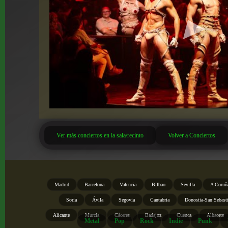
Ver más conciertos en la sala/recinto
Volver a Conciertos
Madrid
Barcelona
Valencia
Bilbao
Sevilla
A Coruñ
Soria
Ávila
Segovia
Cantabria
Donostia-San Sebast
Alicante
Murcia
Cáceres
Badajoz
Cuenca
Albacete
Metal
Pop
Rock
Indie
Punk