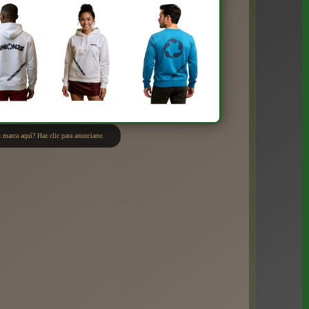
 marca aquí? Haz clic para anunciarte.