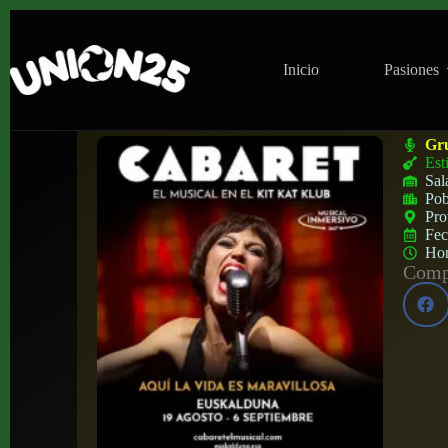
Inicio
Pasiones
Musical ‘Cabaret’ en Euskalduna Auditori
Gr
Est
Sal
Pob
Pro
Fe
Ho
Compa