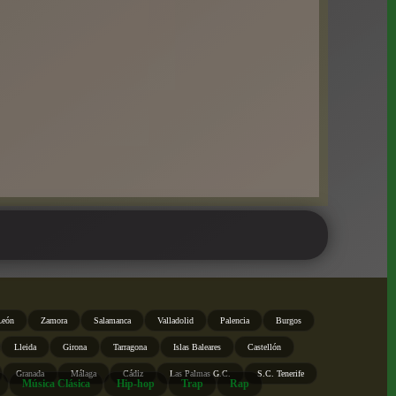
León
Zamora
Salamanca
Valladolid
Palencia
Burgos
Lleida
Girona
Tarragona
Islas Baleares
Castellón
Granada
Málaga
Cádiz
Las Palmas G.C.
S.C. Tenerife
Música Clásica
Hip-hop
Trap
Rap