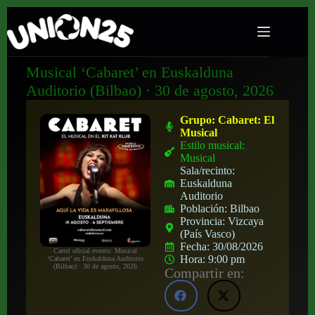
Musical ‘Cabaret’ en Euskalduna
Auditorio (Bilbao) · 30 de agosto, 2026
Grupo:
Cabaret: El
Musical
Estilo musical:
Musical
Sala/recinto:
Euskalduna
Auditorio
Población:
Bilbao
Provincia:
Vizcaya
(País Vasco)
Fecha:
30/08/2026
Cartel oficial evento: Musical
Hora:
9:00 pm
‘Cabaret’ en Euskalduna Auditorio
(Bilbao) · 30 de agosto, 2026
Compartir en: