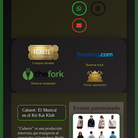
Comprar entradas
Reservar hotel
Reservar restaurante
Visitar sala/recinto
Evento patrocinado
Cabaret: El Musical
por:
en el Kit Kat Klub
“Cabaret” es una producción
inmersiva que transporta al
espectador al legendario Berlín