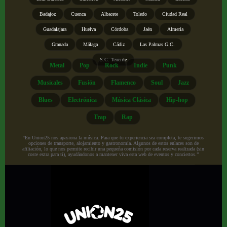
Badajoz
Cuenca
Albacete
Toledo
Ciudad Real
Guadalajara
Huelva
Córdoba
Jaén
Almería
Granada
Málaga
Cádiz
Las Palmas G.C.
S.C. Tenerife
Metal
Pop
Rock
Indie
Punk
Musicales
Fusión
Flamenco
Soul
Jazz
Blues
Electrónica
Música Clásica
Hip-hop
Trap
Rap
“En Union25 nos apasiona la música. Para que tu experiencia sea completa, te sugerimos
opciones de transporte, alojamiento y gastronomía. Algunos de estos enlaces son de
afiliación, lo que nos permite recibir una pequeña comisión por cada reserva realizada (sin
coste extra para ti), ayudándonos a mantener viva esta web de eventos y conciertos.”