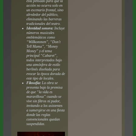
está pensado para que la
acción no ocurra solo en
un escenario frontal, sino
alrededor del público,
eliminando las barreras
tradicionales del teatro.
Identidad sonora:
Incluye
números musicales
emblemáticos como
“Willkommen”, “Don’t
Tell Mama”, “Money
Money” y el tema
principal “Cabaret”,
todos interpretados bajo
una atmósfera de estilo
berlinés diseñada para
evocar la época dorada de
este tipo de locales.
Filosofía:
La obra se
presenta bajo la premisa
de que “la vida es
maravillosa” cuando se
vive sin filtros ni pudor,
invitando a los asistentes
a sumergirse en una fiesta
donde las reglas
convencionales quedan
suspendidas.