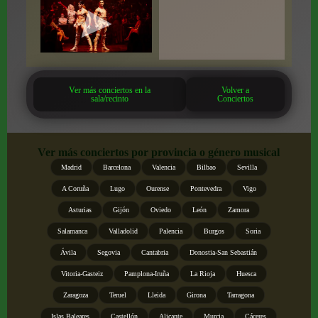
Ver más conciertos en la
Volver a
sala/recinto
Conciertos
Ver más conciertos por provincia o género musical
Madrid
Barcelona
Valencia
Bilbao
Sevilla
A Coruña
Lugo
Ourense
Pontevedra
Vigo
Asturias
Gijón
Oviedo
León
Zamora
Salamanca
Valladolid
Palencia
Burgos
Soria
Ávila
Segovia
Cantabria
Donostia-San Sebastián
Vitoria-Gasteiz
Pamplona-Iruña
La Rioja
Huesca
Zaragoza
Teruel
Lleida
Girona
Tarragona
Islas Baleares
Castellón
Alicante
Murcia
Cáceres