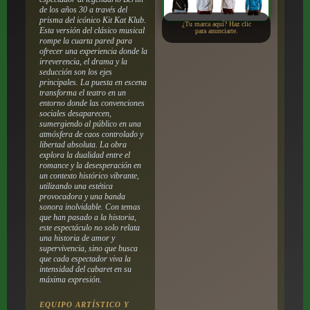
de los años 30 a través del
prisma del icónico Kit Kat Klub.
¿Tu marca aquí? Haz clic
Esta versión del clásico musical
para anunciarte.
rompe la cuarta pared para
ofrecer una experiencia donde la
irreverencia, el drama y la
seducción son los ejes
principales. La puesta en escena
transforma el teatro en un
entorno donde las convenciones
sociales desaparecen,
sumergiendo al público en una
atmósfera de caos controlado y
libertad absoluta. La obra
explora la dualidad entre el
romance y la desesperación en
un contexto histórico vibrante,
utilizando una estética
provocadora y una banda
sonora inolvidable. Con temas
que han pasado a la historia,
este espectáculo no solo relata
una historia de amor y
supervivencia, sino que busca
que cada espectador viva la
intensidad del cabaret en su
máxima expresión.
EQUIPO ARTÍSTICO Y