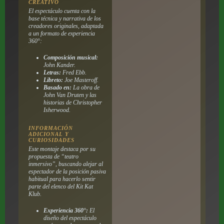
CREATIVO
El espectáculo cuenta con la
base técnica y narrativa de los
creadores originales, adaptada
a un formato de experiencia
360°:
Composición musical:
John Kander.
Letras:
Fred Ebb.
Libreto:
Joe Masteroff.
Basado en:
La obra de
John Van Druten y las
historias de Christopher
Isherwood.
INFORMACIÓN
ADICIONAL Y
CURIOSIDADES
Este montaje destaca por su
propuesta de “teatro
inmersivo”, buscando alejar al
espectador de la posición pasiva
habitual para hacerlo sentir
parte del elenco del Kit Kat
Klub.
Experiencia 360°:
El
diseño del espectáculo