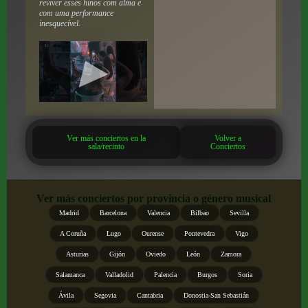
reviver esses hinos com alma e
com uma performance
inesquecível.
Ver más conciertos en la
Volver a
sala/recinto
Conciertos
Ver más conciertos por provincia o género musical
Madrid
Barcelona
Valencia
Bilbao
Sevilla
A Coruña
Lugo
Ourense
Pontevedra
Vigo
Asturias
Gijón
Oviedo
León
Zamora
Salamanca
Valladolid
Palencia
Burgos
Soria
Ávila
Segovia
Cantabria
Donostia-San Sebastián