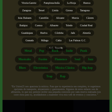
Vitoria-Gasteiz
Pamplona-Iruña
La Rioja
Huesca
Zaragoza
Teruel
Lleida
Girona
Tarragona
Islas Baleares
Castellón
Alicante
Murcia
Cáceres
Badajoz
Cuenca
Albacete
Toledo
Ciudad Real
Guadalajara
Huelva
Córdoba
Jaén
Almería
Granada
Málaga
Cádiz
Las Palmas G.C.
S.C. Tenerife
Metal
Pop
Rock
Indie
Punk
Musicales
Fusión
Flamenco
Soul
Jazz
Blues
Electrónica
Música Clásica
Hip-hop
Trap
Rap
“En Union25 nos apasiona la música. Para que tu experiencia sea completa, te sugerimos
opciones de transporte, alojamiento y gastronomía. Algunos de estos enlaces son de
afiliación, lo que nos permite recibir una pequeña comisión por cada reserva realizada (sin
coste extra para ti), ayudándonos a mantener viva esta web de eventos y conciertos.”