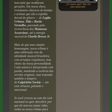
marcante que moldaram
¿Tu marca aquí? Haz clic
gerações. Em nosso show,
para anunciarte.
revisitamos clássicos de bandas
e artistas que são a espinha
dorsal do gênero — de
Legião
Urbana
,
Titãs
e
Barão
Vermelho
, passando pela
irreverência dos
Mamonas
Assassinas
, até a energia
visceral de
Charlie Brown Jr
.​
Mais do que uma simples
homenagem, nosso tributo é
uma celebração viva da
identidade musical brasileira,
com arranjos respeitosos, mas
cheios da nossa personalidade.
Cada música é interpretada com
paixão, mantendo a essência das
versões originais, mas trazendo
também o tempero
do
Caipirinha Society
— um
som virtuoso, pulsante e
emocional.​
Se você cresceu ao som do rock
nacional ou quer descobrir por
que ele marcou tantas vidas,
venha ao nosso tributo para