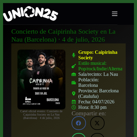
Concierto de Caipirinha Society en La
Nau (Barcelona) · 4 de julio, 2026
Grupo:
Caipirinha
Society
Estilo musical:
Pop/rock/Indie/Alternativo
Sala/recinto:
La Nau
Población:
Barcelona
Provincia:
Barcelona
(Cataluña)
Fecha:
04/07/2026
Hora:
8:30 pm
Cartel oficial evento: Concierto de
Compartir en:
Caipirinha Society en La Nau
(Barcelona) · 4 de julio, 2026