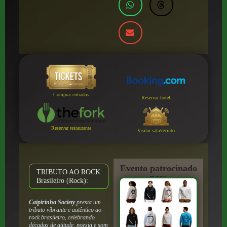
Comprar entradas
Reservar hotel
Reservar restaurante
Visitar sala/recinto
Evento patrocinado
TRIBUTO AO ROCK
por:
Brasileiro (Rock):
Caipirinha Society
presta um
tributo vibrante e autêntico ao
rock brasileiro, celebrando
décadas de atitude, poesia e som