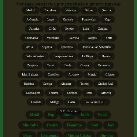
Ver más conciertos por provincia o género musical
Madrid
Barcelona
Valencia
Bilbao
Sevilla
A Coruña
Lugo
Ourense
Pontevedra
Vigo
Asturias
Gijón
Oviedo
León
Zamora
Salamanca
Valladolid
Palencia
Burgos
Soria
Ávila
Segovia
Cantabria
Donostia-San Sebastián
Vitoria-Gasteiz
Pamplona-Iruña
La Rioja
Huesca
Zaragoza
Teruel
Lleida
Girona
Tarragona
Islas Baleares
Castellón
Alicante
Murcia
Cáceres
Badajoz
Cuenca
Albacete
Toledo
Ciudad Real
Guadalajara
Huelva
Córdoba
Jaén
Almería
Granada
Málaga
Cádiz
Las Palmas G.C.
S.C. Tenerife
Metal
Pop
Rock
Indie
Punk
Musicales
Fusión
Flamenco
Soul
Jazz
Blues
Electrónica
Música Clásica
Hip-hop