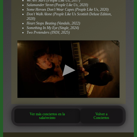
We Are Stars (People Like Us, 2017)
Salamander Street (People Like Us, 2020)
Some Heroes Don’t Wear Capes (People Like Us, 2020)
Don’t Walk Alone (People Like Us Scottish Deluxe Edition,
2020)
Heart Stops Beating (Vandals, 2022)
Something In My Eye (Single, 2024)
Two Pretenders (INDI, 2025)
Ver más conciertos en la
Volver a
sala/recinto
Conciertos