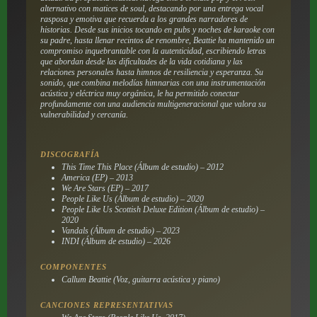
alternativo con matices de soul, destacando por una entrega vocal
rasposa y emotiva que recuerda a los grandes narradores de
historias. Desde sus inicios tocando en pubs y noches de karaoke con
su padre, hasta llenar recintos de renombre, Beattie ha mantenido un
compromiso inquebrantable con la autenticidad, escribiendo letras
que abordan desde las dificultades de la vida cotidiana y las
relaciones personales hasta himnos de resiliencia y esperanza. Su
sonido, que combina melodías himnarias con una instrumentación
acústica y eléctrica muy orgánica, le ha permitido conectar
profundamente con una audiencia multigeneracional que valora su
vulnerabilidad y cercanía.
DISCOGRAFÍA
This Time This Place (Álbum de estudio) – 2012
America (EP) – 2013
We Are Stars (EP) – 2017
People Like Us (Álbum de estudio) – 2020
People Like Us Scottish Deluxe Edition (Álbum de estudio) –
2020
Vandals (Álbum de estudio) – 2023
INDI (Álbum de estudio) – 2026
COMPONENTES
Callum Beattie (Voz, guitarra acústica y piano)
CANCIONES REPRESENTATIVAS