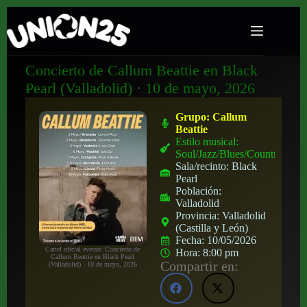
Concierto de Callum Beattie en Black
Pearl (Valladolid) · 10 de mayo, 2026
Grupo:
Callum
Beattie
Estilo musical:
Soul/Jazz/Blues/Country
Sala/recinto:
Black
Pearl
Población:
Valladolid
Provincia:
Valladolid
(Castilla y León)
Fecha:
10/05/2026
Cartel oficial evento: Concierto de
Hora:
8:00 pm
Callum Beattie en Black Pearl
Compartir en:
(Valladolid) · 10 de mayo, 2026