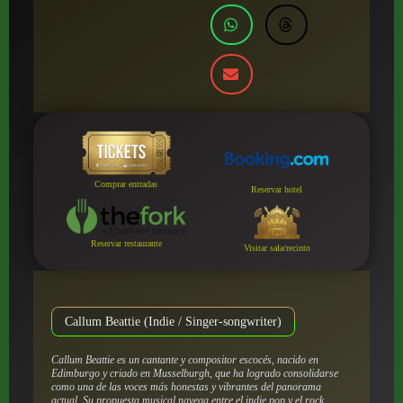
Comprar entradas
Reservar hotel
Reservar restaurante
Visitar sala/recinto
Callum Beattie (Indie / Singer-songwriter)
Callum Beattie es un cantante y compositor escocés, nacido en
Edimburgo y criado en Musselburgh, que ha logrado consolidarse
como una de las voces más honestas y vibrantes del panorama
actual. Su propuesta musical navega entre el indie pop y el rock