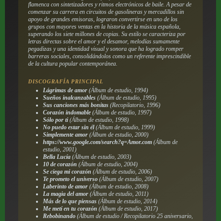
flamenca con sintetizadores y ritmos electrónicos de baile. A pesar de
comenzar su carrera en circuitos de gasolineras y mercadillos sin
apoyo de grandes emisoras, lograron convertirse en uno de los
grupos con mayores ventas en la historia de la música española,
superando los siete millones de copias. Su estilo se caracteriza por
letras directas sobre el amor y el desamor, melodías sumamente
pegadizas y una identidad visual y sonora que ha logrado romper
barreras sociales, consolidándolos como un referente imprescindible
de la cultura popular contemporánea.
DISCOGRAFÍA PRINCIPAL
Lágrimas de amor
(Álbum de estudio, 1994)
Sueños inalcanzables
(Álbum de estudio, 1995)
Sus canciones más bonitas
(Recopilatorio, 1996)
Corazón indomable
(Álbum de estudio, 1997)
Sólo por ti
(Álbum de estudio, 1998)
No puedo estar sin él
(Álbum de estudio, 1999)
Simplemente amor
(Álbum de estudio, 2000)
https://www.google.com/search?q=Amor.com
(Álbum de
estudio, 2001)
Bella Lucía
(Álbum de estudio, 2003)
10 de corazón
(Álbum de estudio, 2004)
Se ciega mi corazón
(Álbum de estudio, 2006)
Te prometo el universo
(Álbum de estudio, 2007)
Laberinto de amor
(Álbum de estudio, 2008)
La magia del amor
(Álbum de estudio, 2011)
Más de lo que piensas
(Álbum de estudio, 2014)
Me metí en tu corazón
(Álbum de estudio, 2017)
Rebobinando
(Álbum de estudio / Recopilatorio 25 aniversario,