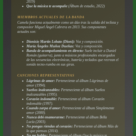
2019)
Que la música te acompañe
(Álbum de estudio, 2022)
MIEMBROS ACTUALES DE LA BANDA
Camela funciona actualmente como un dúo tras la salida del teclista y
compositor Miguel Ángel Cabrera en 2013. Sus componentes
actuales son:
Dionisio Martín Lobato (Dioni):
Voz y composición.
María Ángeles Muñoz Dueñas:
Voz y composición.
Banda de acompañamiento en directo:
Suele incluir a Daniel
Román (guitarra), junto a músicos profesionales encargados
de las secuencias electrónicas, batería y teclados que recrean el
sonido tecno-rumba en sus giras.
CANCIONES REPRESENTATIVAS
Lágrimas de amor:
Perteneciente al álbum
Lágrimas de
amor
(1994).
Sueños inalcanzables:
Perteneciente al álbum
Sueños
inalcanzables
(1995).
Corazón indomable:
Perteneciente al álbum
Corazón
indomable
(1997).
Cuando zarpa el amor:
Perteneciente al álbum
Simplemente
amor
(2000).
Nunca debí enamorarme:
Perteneciente al álbum
Bella
Lucía
(2003).
No pongas riendas al corazón:
Perteneciente al álbum
Más de
lo que piensas
(2014).
No me hables:
Perteneciente al álbum
Que la música te