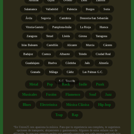
Asturias
Gijón
Oviedo
León
Zamora
Salamanca
Valladolid
Palencia
Burgos
Soria
Ávila
Segovia
Cantabria
Donostia-San Sebastián
Vitoria-Gasteiz
Pamplona-Iruña
La Rioja
Huesca
Zaragoza
Teruel
Lleida
Girona
Tarragona
Islas Baleares
Castellón
Alicante
Murcia
Cáceres
Badajoz
Cuenca
Albacete
Toledo
Ciudad Real
Guadalajara
Huelva
Córdoba
Jaén
Almería
Granada
Málaga
Cádiz
Las Palmas G.C.
S.C. Tenerife
Metal
Pop
Rock
Indie
Punk
Musicales
Fusión
Flamenco
Soul
Jazz
Blues
Electrónica
Música Clásica
Hip-hop
Trap
Rap
“En Union25 nos apasiona la música. Para que tu experiencia sea completa, te sugerimos
opciones de transporte, alojamiento y gastronomía. Algunos de estos enlaces son de
afiliación, lo que nos permite recibir una pequeña comisión por cada reserva realizada (sin