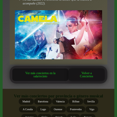
acompañe
(2022).
Ver más conciertos en la
Volver a
sala/recinto
Conciertos
Ver más conciertos por provincia o género musical
Madrid
Barcelona
Valencia
Bilbao
Sevilla
A Coruña
Lugo
Ourense
Pontevedra
Vigo