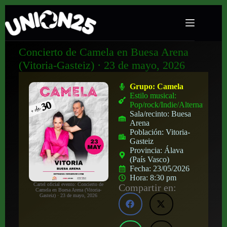
Concierto de Camela en Buesa Arena
(Vitoria-Gasteiz) · 23 de mayo, 2026
Grupo:
Camela
Estilo musical:
Pop/rock/Indie/Alternativo
Sala/recinto:
Buesa
Arena
Población:
Vitoria-
Gasteiz
Provincia:
Álava
(País Vasco)
Fecha:
23/05/2026
Hora:
8:30 pm
Cartel oficial evento: Concierto de
Compartir en:
Camela en Buesa Arena (Vitoria-
Gasteiz) · 23 de mayo, 2026