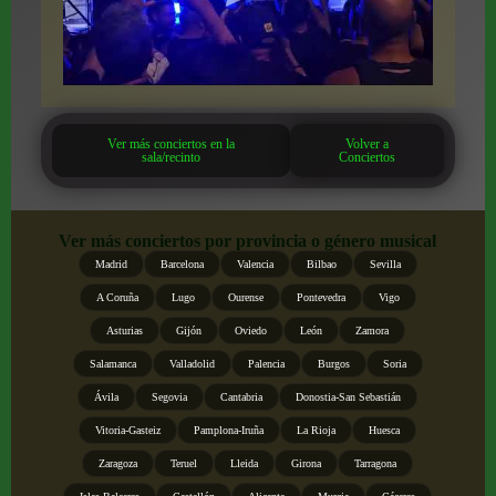
Ver más conciertos en la
Volver a
sala/recinto
Conciertos
Ver más conciertos por provincia o género musical
Madrid
Barcelona
Valencia
Bilbao
Sevilla
A Coruña
Lugo
Ourense
Pontevedra
Vigo
Asturias
Gijón
Oviedo
León
Zamora
Salamanca
Valladolid
Palencia
Burgos
Soria
Ávila
Segovia
Cantabria
Donostia-San Sebastián
Vitoria-Gasteiz
Pamplona-Iruña
La Rioja
Huesca
Zaragoza
Teruel
Lleida
Girona
Tarragona