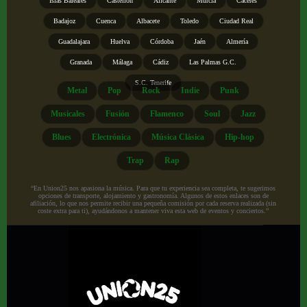
Islas Baleares
Castellón
Alicante
Murcia
Cáceres
Badajoz
Cuenca
Albacete
Toledo
Ciudad Real
Guadalajara
Huelva
Córdoba
Jaén
Almería
Granada
Málaga
Cádiz
Las Palmas G.C.
S.C. Tenerife
Metal
Pop
Rock
Indie
Punk
Musicales
Fusión
Flamenco
Soul
Jazz
Blues
Electrónica
Música Clásica
Hip-hop
Trap
Rap
“En Union25 nos apasiona la música. Para que tu experiencia sea completa, te sugerimos
opciones de transporte, alojamiento y gastronomía. Algunos de estos enlaces son de
afiliación, lo que nos permite recibir una pequeña comisión por cada reserva realizada (sin
coste extra para ti), ayudándonos a mantener viva esta web de eventos y conciertos.”