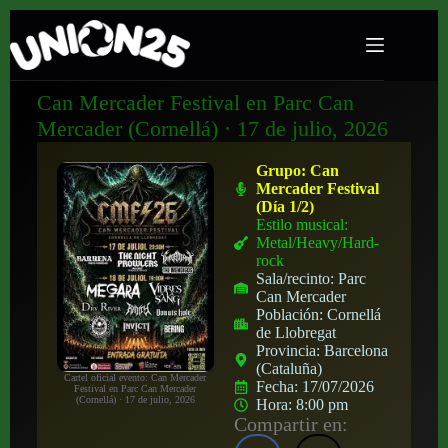
Can Mercader Festival en Parc Can
Mercader (Cornellá) · 17 de julio, 2026
Grupo:
Can
Mercader Festival
(Día 1/2)
Estilo musical:
Metal/Heavy/Hard-
rock
Sala/recinto:
Parc
Can Mercader
Población:
Cornellá
de Llobregat
Provincia:
Barcelona
(Cataluña)
Cartel oficial evento: Can Mercader
Fecha:
17/07/2026
Festival en Parc Can Mercader
(Cornellá) · 17 de julio, 2026
Hora:
8:00 pm
Compartir en: