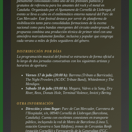
plenamente consolidado como uno de los festivales públicos y
gratuitos de referencia para los amantes del rock y el metal en
Cataluña. Organizado por el Ajuntament de Cornellà de Llobregat, el
evento se lleva a cabo en el emblemático entorno natural del Parc de
Can Mercader. Este festival destaca por servir de plataforma de
visibilización tanto para consolidadas formaciones de la escena
nacional como para bandas emergentes del circuito underground. Su
propuesta combina una producción técnica de primer nivel con una
atmósfera marcadamente familiar, inclusiva y popular que congrega
cada verano a miles de fieles seguidores del género.
DISTRIBUCIÓN POR DÍAS
La programación musical del festival se estructura de forma oficial a
lo largo de dos jornadas consecutivas con los siguientes artistas y
horarios de apertura:
Viernes 17 de julio (20:00 h):
Barrena (Tributo a Barricada),
The Night Prowlers (AC/DC Tribute Band), Whitedemon y The
Mendigos.
Sábado 18 de julio (19:00 h):
Megara, Vidres a la Sang, Dry
River, Reos, Donuts Hole, Terminal Violence, Invicti y Bering.
OTRA INFORMACIÓN
Dirección y cómo llegar:
Parc de Can Mercader, Carretera de
l’Hospitalet, s/n, 08940 Cornellà de Llobregat (Barcelona,
Cataluña). Cuenta con excelentes conexiones en transporte
público, incluyendo la red de Metro de Barcelona (Línea 5,
estación Gavarra o Sant Ildefons), trenes de Cercanías Renfe
(estación Cornellà) y Ferrocarrils de la Generalitat (FGC,