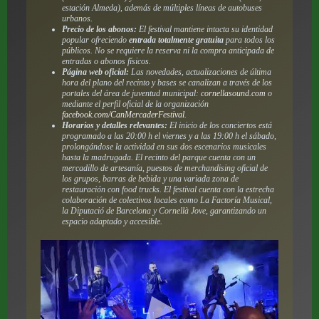
estación Almeda), además de múltiples líneas de autobuses
urbanos.
Precio de los abonos:
El festival mantiene intacta su identidad
popular ofreciendo
entrada totalmente gratuita
para todos los
públicos. No se requiere la reserva ni la compra anticipada de
entradas o abonos físicos.
Página web oficial:
Las novedades, actualizaciones de última
hora del plano del recinto y bases se canalizan a través de los
portales del área de juventud municipal:
cornellasound.com
o
mediante el perfil oficial de la organización
facebook.com/CanMercaderFestival
.
Horarios y detalles relevantes:
El inicio de los conciertos está
programado a las 20:00 h el viernes y a las 19:00 h el sábado,
prolongándose la actividad en sus dos escenarios musicales
hasta la madrugada. El recinto del parque cuenta con un
mercadillo de artesanía, puestos de merchandising oficial de
los grupos, barras de bebida y una variada zona de
restauración con
food trucks
. El festival cuenta con la estrecha
colaboración de colectivos locales como La Factoría Musical,
la Diputació de Barcelona y Cornellà Jove, garantizando un
espacio adaptado y accesible.