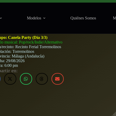
Modelos
Quiénes Somos
M
inos) · 29 de agosto, 2026
upo:
Canela Party (Día 3/3)
ilo musical: Pop/rock/Indie/Alternativo
a/recinto:
Recinto Ferial Torremolinos
lación:
Torremolinos
vincia:
Málaga (Andalucía)
cha:
29/08/2026
ra:
6:00 pm
rtir en: