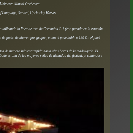
 Unknown Mortal Orchestra.
of Language, Sandré, Upchuck y Wavves.
 utilizando la línea de tren de Cercanías C-1 (con parada en la estación
én de packs de ahorro por grupos, como el pase doble a 190 € o el pack
iertos de manera ininterrumpida hasta altas horas de la madrugada. El
sábado es una de las mayores señas de identidad del festival, premiándose