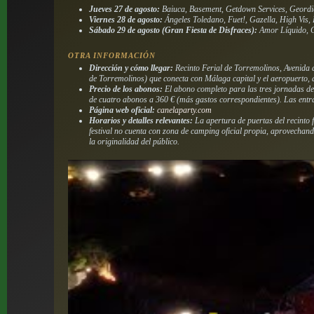
Jueves 27 de agosto:
Baiuca, Basement, Getdown Services, Geord
Viernes 28 de agosto:
Ángeles Toledano, Fuet!, Gazella, High Vis,
Sábado 29 de agosto (Gran Fiesta de Disfraces):
Amor Líquido, C
OTRA INFORMACIÓN
Dirección y cómo llegar:
Recinto Ferial de Torremolinos, Avenida d
de Torremolinos) que conecta con Málaga capital y el aeropuerto, 
Precio de los abonos:
El abono completo para las tres jornadas del
de cuatro abonos a 360 € (más gastos correspondientes). Las entra
Página web oficial:
canelaparty.com
Horarios y detalles relevantes:
La apertura de puertas del recinto 
festival no cuenta con zona de camping oficial propia, aprovechando
la originalidad del público.