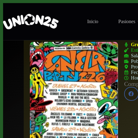
Inicio
Pasiones
Canela Party en Recinto Ferial (Torremol
Gr
Est
Sal
Pob
Pro
Fe
Ho
Compa