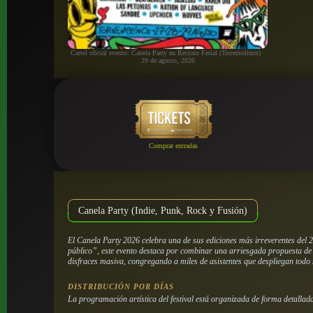
Cartel oficial evento: Canela Party en Recinto Ferial (Torremolinos) ·
29 de agosto, 2026
Comprar entradas
Canela Party (Indie, Punk, Rock y Fusión)
El Canela Party 2026 celebra una de sus ediciones más irreverentes del 
público”, este evento destaca por combinar una arriesgada propuesta de b
disfraces masiva, congregando a miles de asistentes que despliegan todo s
DISTRIBUCIÓN POR DÍAS
La programación artística del festival está organizada de forma detallad