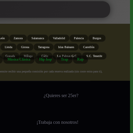
León
Zamora
Salamanca
Valladolid
Palencia
Burgos
Lleida
Girona
Tarragona
Islas Baleares
Castellón
Granada
Málaga
Cádiz
Las Palmas G.C.
S.C. Tenerife
Música Clásica
Hip-hop
Trap
Rap
ite recibir una pequeña comisión por cada reserva realizada (sin coste extra para ti),
¿Quieres ser 25er?
¡
Trabaja con nosotros!