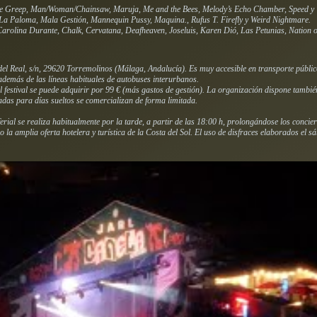
ie Greep, Man/Woman/Chainsaw, Maruja, Me and the Bees, Melody’s Echo Chamber, Speed y
 La Paloma, Mala Gestión, Mannequin Pussy, Maquina., Rufus T. Firefly y Weird Nightmare.
arolina Durante, Chalk, Cervatana, Deafheaven, Joseluis, Karen Dió, Las Petunias, Nation 
el Real, s/n, 29620 Torremolinos (Málaga, Andalucía). Es muy accesible en transporte público
además de las líneas habituales de autobuses interurbanos.
 festival se puede adquirir por 99 € (más gastos de gestión). La organización dispone tambi
das para días sueltos se comercializan de forma limitada.
ferial se realiza habitualmente por la tarde, a partir de las 18:00 h, prolongándose los conc
 la amplia oferta hotelera y turística de la Costa del Sol. El uso de disfraces elaborados el 