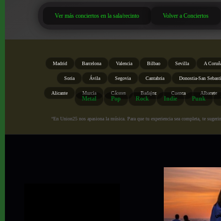
Ver más conciertos en la sala/recinto
Volver a Conciertos
Madrid
Barcelona
Valencia
Bilbao
Sevilla
A Coruñ
Soria
Ávila
Segovia
Cantabria
Donostia-San Sebast
Alicante
Murcia
Cáceres
Badajoz
Cuenca
Albacete
Metal
Pop
Rock
Indie
Punk
“En Union25 nos apasiona la música. Para que tu experiencia sea completa, te sugerimo