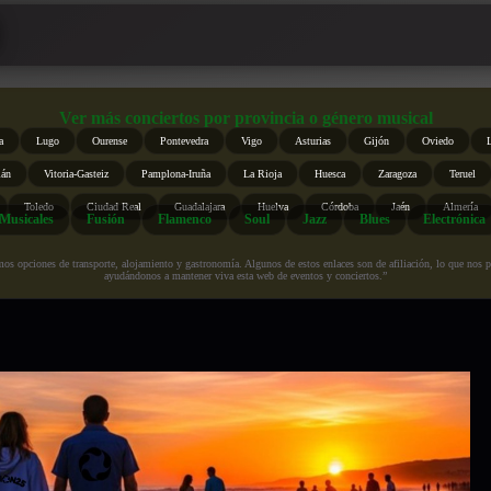
Ver más conciertos por provincia o género musical
a
Lugo
Ourense
Pontevedra
Vigo
Asturias
Gijón
Oviedo
ián
Vitoria-Gasteiz
Pamplona-Iruña
La Rioja
Huesca
Zaragoza
Teruel
Toledo
Ciudad Real
Guadalajara
Huelva
Córdoba
Jaén
Almería
Musicales
Fusión
Flamenco
Soul
Jazz
Blues
Electrónica
s opciones de transporte, alojamiento y gastronomía. Algunos de estos enlaces son de afiliación, lo que nos perm
ayudándonos a mantener viva esta web de eventos y conciertos.”