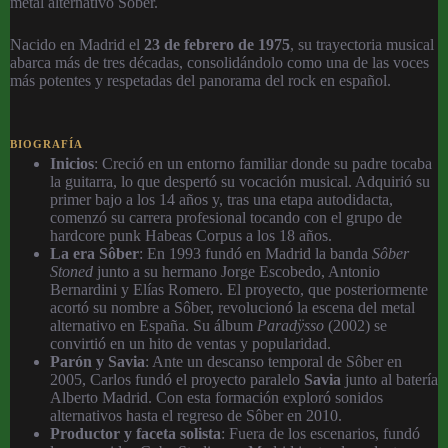
metal alternativo ⁠Sôber.
Nacido en Madrid el
23 de febrero de 1975
, su trayectoria musical
abarca más de tres décadas, consolidándolo como una de las voces
más potentes y respetadas del panorama del rock en español.
BIOGRAFÍA
Inicios
: Creció en un entorno familiar donde su padre tocaba
la guitarra, lo que despertó su vocación musical. Adquirió su
primer bajo a los 14 años y, tras una etapa autodidacta,
comenzó su carrera profesional tocando con el grupo de
hardcore punk Habeas Corpus a los 18 años.
La era Sôber
: En 1993 fundó en Madrid la banda
Sôber
Stoned
junto a su hermano Jorge Escobedo, Antonio
Bernardini y Elías Romero. El proyecto, que posteriormente
acortó su nombre a Sôber, revolucionó la escena del metal
alternativo en España. Su álbum
Paradÿsso
(2002) se
convirtió en un hito de ventas y popularidad.
Parón y Savia
: Ante un descanso temporal de Sôber en
2005, Carlos fundó el proyecto paralelo
Savia
junto al batería
Alberto Madrid. Con esta formación exploró sonidos
alternativos hasta el regreso de Sôber en 2010.
Productor y faceta solista
: Fuera de los escenarios, fundó