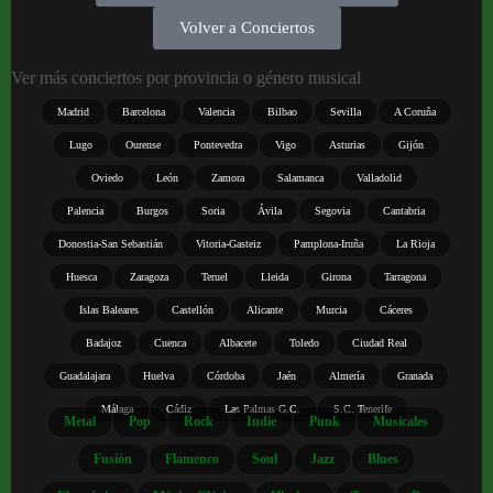
Volver a Conciertos
Ver más conciertos por provincia o género musical
Madrid
Barcelona
Valencia
Bilbao
Sevilla
A Coruña
Lugo
Ourense
Pontevedra
Vigo
Asturias
Gijón
Oviedo
León
Zamora
Salamanca
Valladolid
Palencia
Burgos
Soria
Ávila
Segovia
Cantabria
Donostia-San Sebastián
Vitoria-Gasteiz
Pamplona-Iruña
La Rioja
Huesca
Zaragoza
Teruel
Lleida
Girona
Tarragona
Islas Baleares
Castellón
Alicante
Murcia
Cáceres
Badajoz
Cuenca
Albacete
Toledo
Ciudad Real
Guadalajara
Huelva
Córdoba
Jaén
Almería
Granada
Málaga
Cádiz
Las Palmas G.C.
S.C. Tenerife
Metal
Pop
Rock
Indie
Punk
Musicales
Fusión
Flamenco
Soul
Jazz
Blues