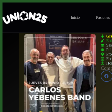
Inicio
Pasiones
Concierto de Carlos Yébenes Band en Jazz
Gr
Est
Sal
Pob
Pro
Fe
Ho
Compa