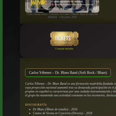
Cartel oficial evento: Concierto de Carlos Yébenes Band en Jazzville
(Madrid) · 4 de junio, 2026
Comprar entradas
Carlos Yébenes – Dr. Blues Band (Soft Rock / Blues)
Carlos Yébenes – Dr. Blues Band es una formación madrileña fundada en o
cuya proyección nacional aumentó tras su destacada participación en el 
propias en español se caracterizan por una cuidada instrumentación y le
el grupo ha mantenido una actividad constante en los escenarios, destac
DISCOGRAFÍA
Dr Blues (Álbum de estudio) – 2016
Cantos de Sirena en Concierto (Directo) – 2018