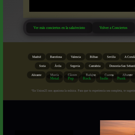
Ver más conciertos en la sala/recinto
Volver a Conciertos
Madrid
Barcelona
Valencia
Bilbao
Sevilla
A Coruñ
Soria
Ávila
Segovia
Cantabria
Donostia-San Sebast
Alicante
Murcia
Cáceres
Badajoz
Cuenca
Albacete
Metal
Pop
Rock
Indie
Punk
“En Union25 nos apasiona la música. Para que tu experiencia sea completa, te sugerimo