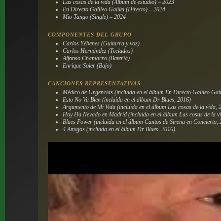
Las cosas de la vida (Álbum de estudio) – 2023
En Directo Galileo Galilei (Directo) – 2024
Mio Tango (Single) – 2024
COMPONENTES DEL GRUPO
Carlos Yébenes (Guitarra y voz)
Carlos Hernández (Teclados)
Alfonso Chamarro (Batería)
Enrique Soler (Bajo)
CANCIONES REPRESENTATIVAS
Médico de Urgencias (incluida en el álbum
En Directo Galileo Gali
Esto No Va Bien (incluida en el álbum
Dr Blues
, 2016)
Argumento de Mi Vida (incluida en el álbum
Las cosas de la vida
, 
Hoy Ha Nevado en Madrid (incluida en el álbum
Las cosas de la v
Blues Power (incluida en el álbum
Cantos de Sirena en Concierto
,
4 Amigos (incluida en el álbum
Dr Blues
, 2016)