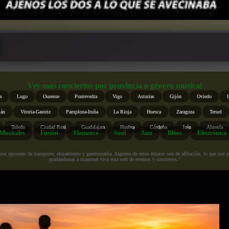
Ver más conciertos por provincia o género musical
a
Lugo
Ourense
Pontevedra
Vigo
Asturias
Gijón
Oviedo
ián
Vitoria-Gasteiz
Pamplona-Iruña
La Rioja
Huesca
Zaragoza
Teruel
Toledo
Ciudad Real
Guadalajara
Huelva
Córdoba
Jaén
Almería
Musicales
Fusión
Flamenco
Soul
Jazz
Blues
Electrónica
s opciones de transporte, alojamiento y gastronomía. Algunos de estos enlaces son de afiliación, lo que nos perm
ayudándonos a mantener viva esta web de eventos y conciertos.”