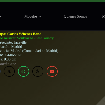
Modelos
Quiénes Somos
M
ville (Madrid) · 4 de junio, 2026
upo:
Carlos Yébenes Band
ilo musical: Soul/Jazz/Blues/Country
a/recinto:
Jazzville
lación:
Madrid
vincia:
Madrid (Comunidad de Madrid)
cha:
04/06/2026
ra:
9:30 pm
rtir en: