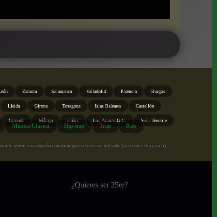
León
Zamora
Salamanca
Valladolid
Palencia
Burgos
Lleida
Girona
Tarragona
Islas Baleares
Castellón
Granada
Málaga
Cádiz
Las Palmas G.C.
S.C. Tenerife
Música Clásica
Hip-hop
Trap
Rap
ite recibir una pequeña comisión por cada reserva realizada (sin coste extra para ti),
¿Quieres ser 25er?