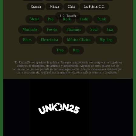
Granada
Málaga
Cádiz
Las Palmas G.C.
S.C. Tenerife
Metal
Pop
Rock
Indie
Punk
Musicales
Fusión
Flamenco
Soul
Jazz
Blues
Electrónica
Música Clásica
Hip-hop
Trap
Rap
“En Union25 nos apasiona la música. Para que tu experiencia sea completa, te sugerimos
opciones de transporte, alojamiento y gastronomía. Algunos de estos enlaces son de
afiliación, lo que nos permite recibir una pequeña comisión por cada reserva realizada (sin
coste extra para ti), ayudándonos a mantener viva esta web de eventos y conciertos.”