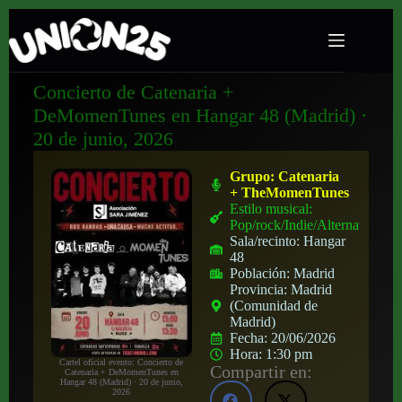
Concierto de Catenaria +
DeMomenTunes en Hangar 48 (Madrid) ·
20 de junio, 2026
Grupo:
Catenaria
+ TheMomenTunes
Estilo musical:
Pop/rock/Indie/Alternativo
Sala/recinto:
Hangar
48
Población:
Madrid
Provincia:
Madrid
(Comunidad de
Madrid)
Fecha:
20/06/2026
Hora:
1:30 pm
Cartel oficial evento: Concierto de
Compartir en:
Catenaria + DeMomenTunes en
Hangar 48 (Madrid) · 20 de junio,
2026