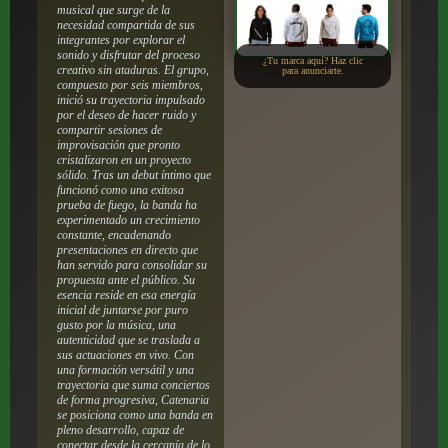
musical que surge de la
necesidad compartida de sus
integrantes por explorar el
sonido y disfrutar del proceso
¿Tu marca aquí? Haz clic
creativo sin ataduras. El grupo,
para anunciarte.
compuesto por seis miembros,
inició su trayectoria impulsado
por el deseo de hacer ruido y
compartir sesiones de
improvisación que pronto
cristalizaron en un proyecto
sólido. Tras un debut íntimo que
funcionó como una exitosa
prueba de fuego, la banda ha
experimentado un crecimiento
constante, encadenando
presentaciones en directo que
han servido para consolidar su
propuesta ante el público. Su
esencia reside en esa energía
inicial de juntarse por puro
gusto por la música, una
autenticidad que se traslada a
sus actuaciones en vivo. Con
una formación versátil y una
trayectoria que suma conciertos
de forma progresiva, Catenaria
se posiciona como una banda en
pleno desarrollo, capaz de
conectar desde la cercanía de lo