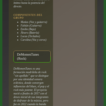
íntimo hasta la potencia del
directo.
COMPONENTES DEL
GRUPO
Matías (Voz y guitarra)
Fabián (Guitarra)
Emilio (Bajo)
Álvaro (Batería)
Lucas (Teclados)
Carolina (Voz y coros)
DeMomenTunes
(Rock)
DeMomenTunes es una
formación madrileña de rock
“sin apellido” que se distingue
por una identidad sonora
ecléctica, donde convergen
influencias del blues, el pop y el
rock más potente. El proyecto
nació a finales de 2017 con el
deseo inicial de sus integrantes
de disfrutar de la música, pero
fue en 2022 cuando la banda