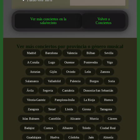
Ver más conciertos en la
Volver a
sala/recinto
Conciertos
Ver más conciertos por provincia o género musical
Madrid
Barcelona
Valencia
Bilbao
Sevilla
A Coruña
Lugo
Ourense
Pontevedra
Vigo
Asturias
Gijón
Oviedo
León
Zamora
Salamanca
Valladolid
Palencia
Burgos
Soria
Ávila
Segovia
Cantabria
Donostia-San Sebastián
Vitoria-Gasteiz
Pamplona-Iruña
La Rioja
Huesca
Zaragoza
Teruel
Lleida
Girona
Tarragona
Islas Baleares
Castellón
Alicante
Murcia
Cáceres
Badajoz
Cuenca
Albacete
Toledo
Ciudad Real
Guadalajara
Huelva
Córdoba
Jaén
Almería