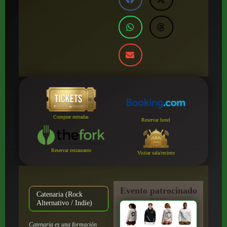
Comprar entradas
Reservar hotel
Reservar restaurante
Visitar sala/recinto
Evento patrocinado
Catenaria (Rock
por:
Alternativo / Indie)
Catenaria es una formación