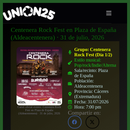
Centenera Rock Fest en Plaza de España
(Aldeacentenera) · 31 de julio, 2026
Grupo:
Centenera
Rock Fest (Día 1/2)
Estilo musical:
Pop/rock/Indie/Alternativo
Sala/recinto:
Plaza
de España
Población:
Aldeacentenera
Provincia:
Cáceres
(Extremadura)
Fecha:
31/07/2026
Hora:
7:00 pm
Cartel oficial evento: Centenera Rock
Fest en Plaza de España
Compartir en:
(Aldeacentenera) · 31 de julio, 2026