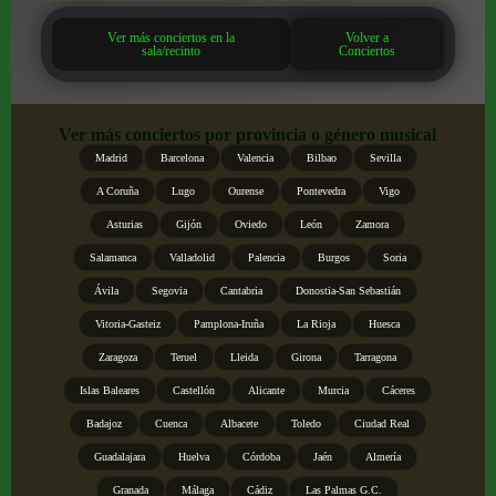
Ver más conciertos en la
Volver a
sala/recinto
Conciertos
Ver más conciertos por provincia o género musical
Madrid
Barcelona
Valencia
Bilbao
Sevilla
A Coruña
Lugo
Ourense
Pontevedra
Vigo
Asturias
Gijón
Oviedo
León
Zamora
Salamanca
Valladolid
Palencia
Burgos
Soria
Ávila
Segovia
Cantabria
Donostia-San Sebastián
Vitoria-Gasteiz
Pamplona-Iruña
La Rioja
Huesca
Zaragoza
Teruel
Lleida
Girona
Tarragona
Islas Baleares
Castellón
Alicante
Murcia
Cáceres
Badajoz
Cuenca
Albacete
Toledo
Ciudad Real
Guadalajara
Huelva
Córdoba
Jaén
Almería
Granada
Málaga
Cádiz
Las Palmas G.C.