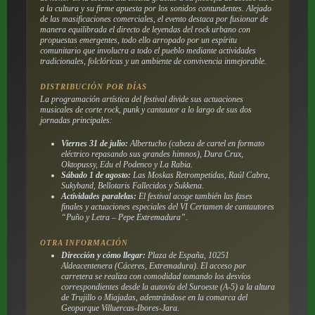
a la cultura y su firme apuesta por los sonidos contundentes. Alejado
de las masificaciones comerciales, el evento destaca por fusionar de
manera equilibrada el directo de leyendas del rock urbano con
propuestas emergentes, todo ello arropado por un espíritu
comunitario que involucra a todo el pueblo mediante actividades
tradicionales, folclóricas y un ambiente de convivencia inmejorable.
DISTRIBUCIÓN POR DÍAS
La programación artística del festival divide sus actuaciones
musicales de corte rock, punk y cantautor a lo largo de sus dos
jornadas principales:
Viernes 31 de julio:
Albertucho (cabeza de cartel en formato
eléctrico repasando sus grandes himnos), Dura Crux,
Oktopussy, Edu el Podenco y La Rabia.
Sábado 1 de agosto:
Las Moskas Retrompetidas, Raúl Cabra,
Sukyband, Bellotaris Fallecidos y Sukkena.
Actividades paralelas:
El festival acoge también las fases
finales y actuaciones especiales del VI Certamen de cantautores
“Puño y Letra – Pepe Extremadura”.
OTRA INFORMACIÓN
Dirección y cómo llegar:
Plaza de España, 10251
Aldeacentenera (Cáceres, Extremadura). El acceso por
carretera se realiza con comodidad tomando los desvíos
correspondientes desde la autovía del Suroeste (A-5) a la altura
de Trujillo o Miajadas, adentrándose en la comarca del
Geoparque Villuercas-Ibores-Jara.