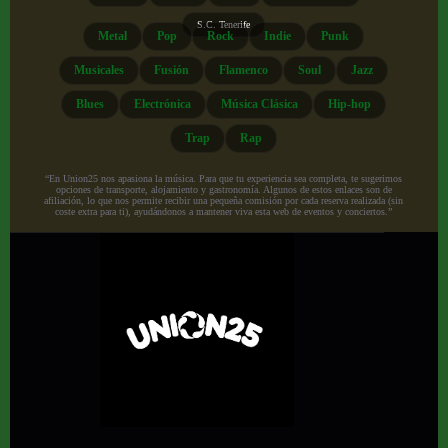
S.C. Tenerife
Metal
Pop
Rock
Indie
Punk
Musicales
Fusión
Flamenco
Soul
Jazz
Blues
Electrónica
Música Clásica
Hip-hop
Trap
Rap
“En Union25 nos apasiona la música. Para que tu experiencia sea completa, te sugerimos
opciones de transporte, alojamiento y gastronomía. Algunos de estos enlaces son de
afiliación, lo que nos permite recibir una pequeña comisión por cada reserva realizada (sin
coste extra para ti), ayudándonos a mantener viva esta web de eventos y conciertos.”