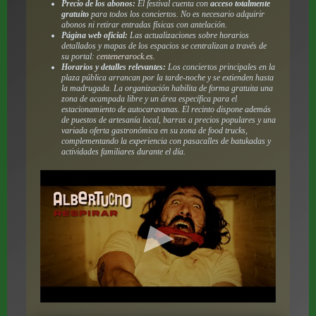
Precio de los abonos:
El festival cuenta con
acceso totalmente
gratuito
para todos los conciertos. No es necesario adquirir
abonos ni retirar entradas físicas con antelación.
Página web oficial:
Las actualizaciones sobre horarios
detallados y mapas de los espacios se centralizan a través de
su portal:
centenerarock.es
.
Horarios y detalles relevantes:
Los conciertos principales en la
plaza pública arrancan por la tarde-noche y se extienden hasta
la madrugada. La organización habilita de forma gratuita una
zona de acampada libre y un área específica para el
estacionamiento de autocaravanas. El recinto dispone además
de puestos de artesanía local, barras a precios populares y una
variada oferta gastronómica en su zona de
food trucks
,
complementando la experiencia con pasacalles de batukadas y
actividades familiares durante el día.