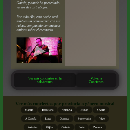
Garvia, y donde ha presentado
varios de sus trabajos.
Por todo ello, esta noche será
también un reencuentro con sus
raíces, compartido con músicos
amigos sobre el escenario.
Ver más conciertos en la
Volver a
sala/recinto
Conciertos
Ver más conciertos por provincia o género musical
Madrid
Barcelona
Valencia
Bilbao
Sevilla
A Coruña
Lugo
Ourense
Pontevedra
Vigo
Asturias
Gijón
Oviedo
León
Zamora