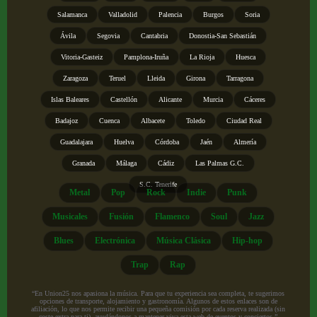
Salamanca
Valladolid
Palencia
Burgos
Soria
Ávila
Segovia
Cantabria
Donostia-San Sebastián
Vitoria-Gasteiz
Pamplona-Iruña
La Rioja
Huesca
Zaragoza
Teruel
Lleida
Girona
Tarragona
Islas Baleares
Castellón
Alicante
Murcia
Cáceres
Badajoz
Cuenca
Albacete
Toledo
Ciudad Real
Guadalajara
Huelva
Córdoba
Jaén
Almería
Granada
Málaga
Cádiz
Las Palmas G.C.
S.C. Tenerife
Metal
Pop
Rock
Indie
Punk
Musicales
Fusión
Flamenco
Soul
Jazz
Blues
Electrónica
Música Clásica
Hip-hop
Trap
Rap
“En Union25 nos apasiona la música. Para que tu experiencia sea completa, te sugerimos
opciones de transporte, alojamiento y gastronomía. Algunos de estos enlaces son de
afiliación, lo que nos permite recibir una pequeña comisión por cada reserva realizada (sin
coste extra para ti), ayudándonos a mantener viva esta web de eventos y conciertos.”