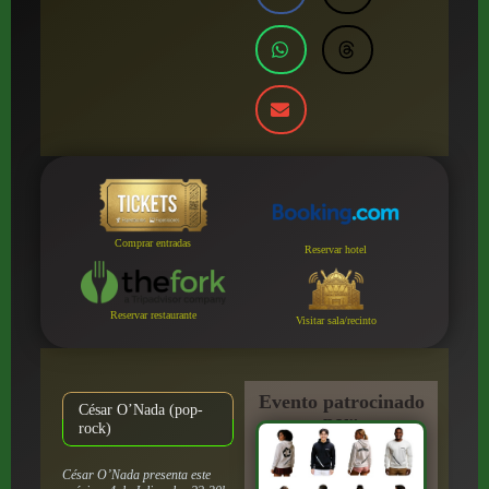
Comprar entradas
Reservar hotel
Reservar restaurante
Visitar sala/recinto
Evento patrocinado
César O’Nada (pop-
por:
rock)
César O’Nada presenta este