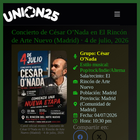
Concierto de César O’Nada en El Rincón
de Arte Nuevo (Madrid) · 4 de julio, 2026
Grupo:
César
O'Nada
Estilo musical:
Pop/rock/Indie/Alternativo
Sala/recinto:
El
Rincón de Arte
Nuevo
Población:
Madrid
Provincia:
Madrid
(Comunidad de
Madrid)
Fecha:
04/07/2026
Hora:
10:30 pm
Compartir en:
Cartel oficial evento: Concierto de
César O’Nada en El Rincón de Arte
Nuevo (Madrid) · 4 de julio, 2026