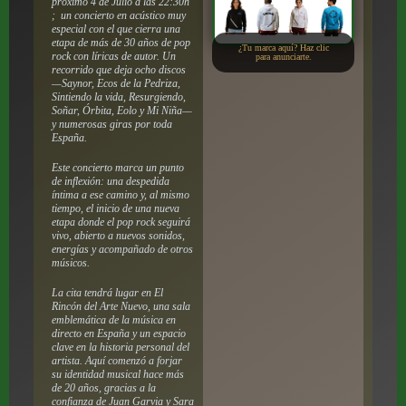
próximo 4 de Julio a las 22:30h
; un concierto en acústico muy
especial con el que cierra una
etapa de más de 30 años de pop
¿Tu marca aquí? Haz clic
rock con líricas de autor. Un
para anunciarte.
recorrido que deja ocho discos
—Saynor, Ecos de la Pedriza,
Sintiendo la vida, Resurgiendo,
Soñar, Órbita, Eolo y Mi Niña—
y numerosas giras por toda
España.
Este concierto marca un punto
de inflexión: una despedida
íntima a ese camino y, al mismo
tiempo, el inicio de una nueva
etapa donde el pop rock seguirá
vivo, abierto a nuevos sonidos,
energías y acompañado de otros
músicos.
La cita tendrá lugar en El
Rincón del Arte Nuevo, una sala
emblemática de la música en
directo en España y un espacio
clave en la historia personal del
artista. Aquí comenzó a forjar
su identidad musical hace más
de 20 años, gracias a la
confianza de Juan Garvia y Sara