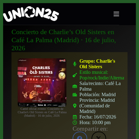
Concierto de Charlie’s Old Sisters en
Café La Palma (Madrid) · 16 de julio,
2026
Grupo:
Charlie's
Old Sisters
Estilo musical:
Pop/rock/Indie/Alternativo
Sala/recinto:
Café La
Palma
Población:
Madrid
Provincia:
Madrid
(Comunidad de
Cartel oficial evento: Concierto de
Madrid)
Charlie’s Old Sisters en Café La Palma
(Madrid) · 16 de julio, 2026
Fecha:
16/07/2026
Hora:
10:00 pm
Compartir en: