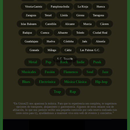
Vitoria-Gasteiz
Pamplona-Iruña
La Rioja
Huesca
Zaragoza
Teruel
Lleida
Girona
Tarragona
Islas Baleares
Castellón
Alicante
Murcia
Cáceres
Badajoz
Cuenca
Albacete
Toledo
Ciudad Real
Guadalajara
Huelva
Córdoba
Jaén
Almería
Granada
Málaga
Cádiz
Las Palmas G.C.
S.C. Tenerife
Metal
Pop
Rock
Indie
Punk
Musicales
Fusión
Flamenco
Soul
Jazz
Blues
Electrónica
Música Clásica
Hip-hop
Trap
Rap
“En Union25 nos apasiona la música. Para que tu experiencia sea completa, te sugerimos
opciones de transporte, alojamiento y gastronomía. Algunos de estos enlaces son de
afiliación, lo que nos permite recibir una pequeña comisión por cada reserva realizada (sin
coste extra para ti), ayudándonos a mantener viva esta web de eventos y conciertos.”