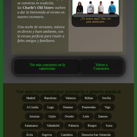
se convierta en tradición,
las
Charlie’s Old Sisters
vuelven
a dar la bienvenida al verano en
nuestro escenario.
¿Tu marca aquí? Haz clic
para anunciarte.
Una noche de versiones, música
en directo y buen ambiente, con
la excusa perfecta para reunir a
fieles amigos y familiares.
Ver más conciertos en la
Volver a
sala/recinto
Conciertos
Ver más conciertos por provincia o género musical
Madrid
Barcelona
Valencia
Bilbao
Sevilla
A Coruña
Lugo
Ourense
Pontevedra
Vigo
Asturias
Gijón
Oviedo
León
Zamora
Salamanca
Valladolid
Palencia
Burgos
Soria
Ávila
Segovia
Cantabria
Donostia-San Sebastián