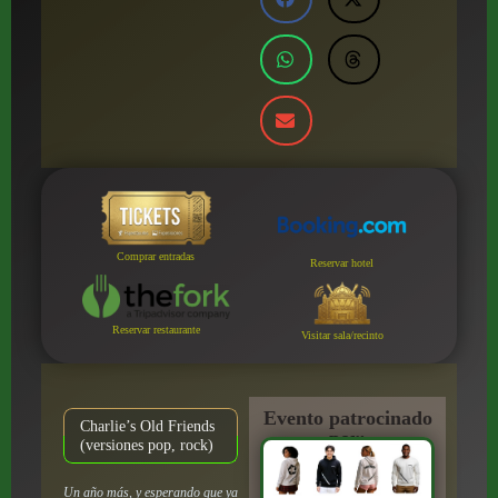
Comprar entradas
Reservar hotel
Reservar restaurante
Visitar sala/recinto
Evento patrocinado
Charlie’s Old Friends
por:
(versiones pop, rock)
Un año más, y esperando que ya