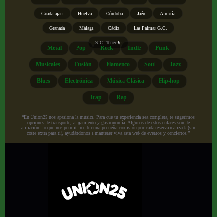
Guadalajara
Huelva
Córdoba
Jaén
Almería
Granada
Málaga
Cádiz
Las Palmas G.C.
S.C. Tenerife
Metal
Pop
Rock
Indie
Punk
Musicales
Fusión
Flamenco
Soul
Jazz
Blues
Electrónica
Música Clásica
Hip-hop
Trap
Rap
“En Union25 nos apasiona la música. Para que tu experiencia sea completa, te sugerimos
opciones de transporte, alojamiento y gastronomía. Algunos de estos enlaces son de
afiliación, lo que nos permite recibir una pequeña comisión por cada reserva realizada (sin
coste extra para ti), ayudándonos a mantener viva esta web de eventos y conciertos.”