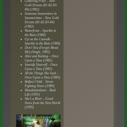
Glittering Prize – New
Gold Dream (81-82-83-
84) (1982)
Someone Somewhere in
Summertime – New Gold
Dream (81-82-83-84)
(1982)
Waterfront – Sparkle in
the Rain (1984)
Up on the Catwalk –
Sparkle in the Rain (1984)
Don’t You (Forget About
Me) (Single, 1985)
Alive and Kicking – Once
Upon a Time (1985)
Sanctify Yourself – Once
Upon a Time (1985)
All the Things She Said –
Once Upon a Time (1985)
Belfast Child – Street
Fighting Years (1989)
Mandalaimbani – Real
Life (1991)
She’s a River – Good
News from the Next World
(1995)