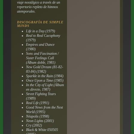
viaje nostálgico a través de un
repertorio repleto de himnos
atemporales.
DISCOGRAFÍA DE SIMPLE
MINDS
Life in a Day (1979)
Real to Real Cacophony
(1979)
Empires and Dance
(1980)
Sons and Fascination /
Sister Feelings Call
(Álbum doble, 1981)
New Gold Dream (81-82-
83-84) (1982)
Sparkle in the Rain (1984)
Once Upon a Time (1985)
In the City of Light (Álbum
en directo, 1987)
Street Fighting Years
(1989)
Real Life (1991)
Good News from the Next
World (1995)
Néapolis (1998)
Neon Lights (2001)
Cry (2002)
Black & White 050505