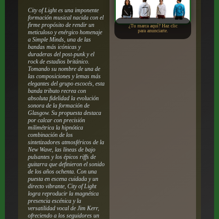
City of Light es una imponente
formación musical nacida con el
firme propósito de rendir un
¿Tu marca aquí? Haz clic
para anunciarte.
meticuloso y enérgico homenaje
a Simple Minds, una de las
bandas más icónicas y
duraderas del post-punk y el
rock de estadios británico.
Tomando su nombre de una de
las composiciones y lemas más
elegantes del grupo escocés, esta
banda tributo recrea con
absoluta fidelidad la evolución
sonora de la formación de
Glasgow. Su propuesta destaca
por calcar con precisión
milimétrica la hipnótica
combinación de los
sintetizadores atmosféricos de la
New Wave, las líneas de bajo
pulsantes y los épicos riffs de
guitarra que definieron el sonido
de los años ochenta. Con una
puesta en escena cuidada y un
directo vibrante, City of Light
logra reproducir la magnética
presencia escénica y la
versatilidad vocal de Jim Kerr,
ofreciendo a los seguidores un