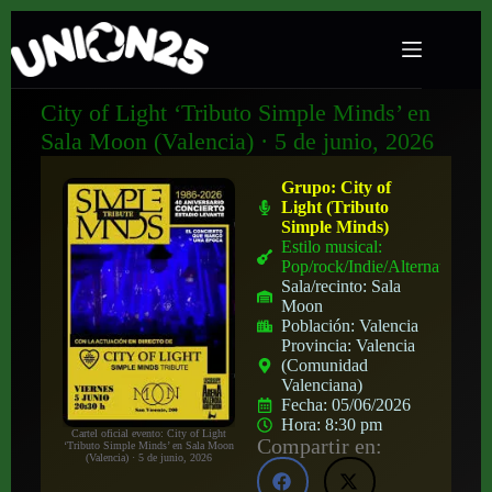
City of Light ‘Tributo Simple Minds’ en
Sala Moon (Valencia) · 5 de junio, 2026
Grupo:
City of
Light (Tributo
Simple Minds)
Estilo musical:
Pop/rock/Indie/Alternativo
Sala/recinto:
Sala
Moon
Población:
Valencia
Provincia:
Valencia
(Comunidad
Valenciana)
Fecha:
05/06/2026
Hora:
8:30 pm
Cartel oficial evento: City of Light
Compartir en:
‘Tributo Simple Minds’ en Sala Moon
(Valencia) · 5 de junio, 2026