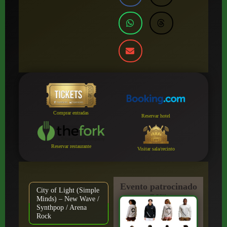
Comprar entradas
Reservar hotel
Reservar restaurante
Visitar sala/recinto
Evento patrocinado
City of Light (Simple
por:
Minds) – New Wave /
Synthpop / Arena
Rock