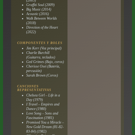
(2005)
Graffiti Soul (2009)
Big Music (2014)
Acoustic (2016)
Walk Between Worlds
(2018)
Direction of the Heart
(2022)
COMPONENTES Y ROLES
Jim Kerr (Voz principal)
Charlie Burchill
(Guitarra, teclados)
Ged Grimes (Bajo, coros)
Cherisse Osei (Batería,
percusión)
Sarah Brown (Coros)
CANCIONES
REPRESENTATIVAS
Chelsea Girl – Life in a
Day (1979)
I Travel – Empires and
Dance (1980)
Love Song – Sons and
Fascination (1981)
Promised You a Miracle –
New Gold Dream (81-82-
83-84) (1982)