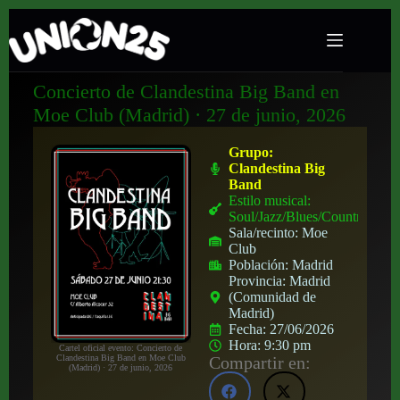
Concierto de Clandestina Big Band en
Moe Club (Madrid) · 27 de junio, 2026
Grupo:
Clandestina Big
Band
Estilo musical:
Soul/Jazz/Blues/Country
Sala/recinto:
Moe
Club
Población:
Madrid
Provincia:
Madrid
(Comunidad de
Madrid)
Fecha:
27/06/2026
Hora:
9:30 pm
Cartel oficial evento: Concierto de
Compartir en:
Clandestina Big Band en Moe Club
(Madrid) · 27 de junio, 2026