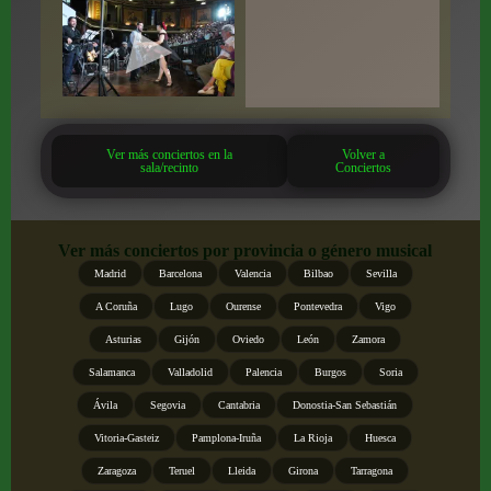
Ver más conciertos en la
Volver a
sala/recinto
Conciertos
Ver más conciertos por provincia o género musical
Madrid
Barcelona
Valencia
Bilbao
Sevilla
A Coruña
Lugo
Ourense
Pontevedra
Vigo
Asturias
Gijón
Oviedo
León
Zamora
Salamanca
Valladolid
Palencia
Burgos
Soria
Ávila
Segovia
Cantabria
Donostia-San Sebastián
Vitoria-Gasteiz
Pamplona-Iruña
La Rioja
Huesca
Zaragoza
Teruel
Lleida
Girona
Tarragona