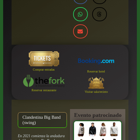
Comprar entradas
Reservar hotel
Reservar restaurante
Visitar sala/recinto
Evento patrocinado
Clandestina Big Band
por:
(swing)
En 2021 comienza la andadura