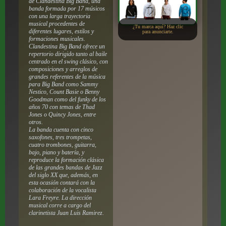
de Clandestina Big Band, una
banda formada por 17 músicos
con una larga trayectoria
musical procedentes de
¿Tu marca aquí? Haz clic
diferentes lugares, estilos y
para anunciarte.
formaciones musicales.
Clandestina Big Band ofrece un
repertorio dirigido tanto al baile
centrado en el swing clásico, con
composiciones y arreglos de
grandes referentes de la música
para Big Band como Sammy
Nestico, Count Basie o Benny
Goodman como del funky de los
años 70 con temas de Thad
Jones o Quincy Jones, entre
otros.
La banda cuenta con cinco
saxofones, tres trompetas,
cuatro trombones, guitarra,
bajo, piano y batería, y
reproduce la formación clásica
de las grandes bandas de Jazz
del siglo XX que, además, en
esta ocasión contará con la
colaboración de la vocalista
Lara Freyre. La dirección
musical corre a cargo del
clarinetista Juan Luis Ramirez.