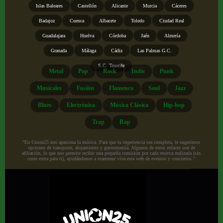
Islas Baleares
Castellón
Alicante
Murcia
Cáceres
Badajoz
Cuenca
Albacete
Toledo
Ciudad Real
Guadalajara
Huelva
Córdoba
Jaén
Almería
Granada
Málaga
Cádiz
Las Palmas G.C.
S.C. Tenerife
Metal
Pop
Rock
Indie
Punk
Musicales
Fusión
Flamenco
Soul
Jazz
Blues
Electrónica
Música Clásica
Hip-hop
Trap
Rap
“En Union25 nos apasiona la música. Para que tu experiencia sea completa, te sugerimos
opciones de transporte, alojamiento y gastronomía. Algunos de estos enlaces son de
afiliación, lo que nos permite recibir una pequeña comisión por cada reserva realizada (sin
coste extra para ti), ayudándonos a mantener viva esta web de eventos y conciertos.”