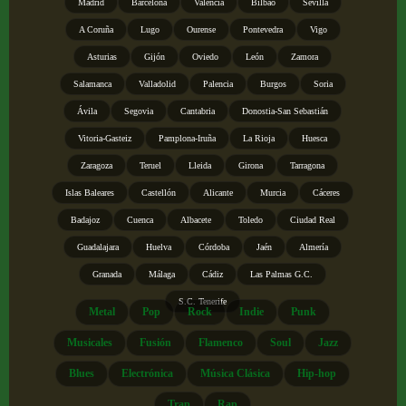
Madrid
Barcelona
Valencia
Bilbao
Sevilla
A Coruña
Lugo
Ourense
Pontevedra
Vigo
Asturias
Gijón
Oviedo
León
Zamora
Salamanca
Valladolid
Palencia
Burgos
Soria
Ávila
Segovia
Cantabria
Donostia-San Sebastián
Vitoria-Gasteiz
Pamplona-Iruña
La Rioja
Huesca
Zaragoza
Teruel
Lleida
Girona
Tarragona
Islas Baleares
Castellón
Alicante
Murcia
Cáceres
Badajoz
Cuenca
Albacete
Toledo
Ciudad Real
Guadalajara
Huelva
Córdoba
Jaén
Almería
Granada
Málaga
Cádiz
Las Palmas G.C.
S.C. Tenerife
Metal
Pop
Rock
Indie
Punk
Musicales
Fusión
Flamenco
Soul
Jazz
Blues
Electrónica
Música Clásica
Hip-hop
Trap
Rap