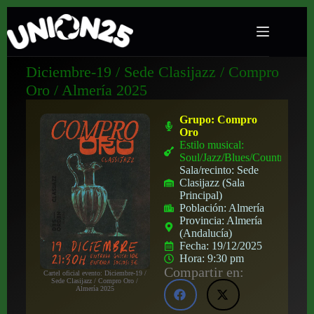
Diciembre-19 / Sede Clasijazz / Compro
Oro / Almería 2025
Grupo:
Compro
Oro
Estilo musical:
Soul/Jazz/Blues/Country
Sala/recinto:
Sede
Clasijazz (Sala
Principal)
Población:
Almería
Provincia:
Almería
(Andalucía)
Fecha:
19/12/2025
Hora:
9:30 pm
Compartir en:
Cartel oficial evento: Diciembre-19 /
Sede Clasijazz / Compro Oro /
Almería 2025