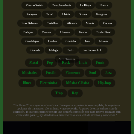
Vitoria-Gasteiz
Pamplona-Iruña
La Rioja
Huesca
Zaragoza
Teruel
Lleida
Girona
Tarragona
Islas Baleares
Castellón
Alicante
Murcia
Cáceres
Badajoz
Cuenca
Albacete
Toledo
Ciudad Real
Guadalajara
Huelva
Córdoba
Jaén
Almería
Granada
Málaga
Cádiz
Las Palmas G.C.
S.C. Tenerife
Metal
Pop
Rock
Indie
Punk
Musicales
Fusión
Flamenco
Soul
Jazz
Blues
Electrónica
Música Clásica
Hip-hop
Trap
Rap
“En Union25 nos apasiona la música. Para que tu experiencia sea completa, te sugerimos
opciones de transporte, alojamiento y gastronomía. Algunos de estos enlaces son de
afiliación, lo que nos permite recibir una pequeña comisión por cada reserva realizada (sin
coste extra para ti), ayudándonos a mantener viva esta web de eventos y conciertos.”