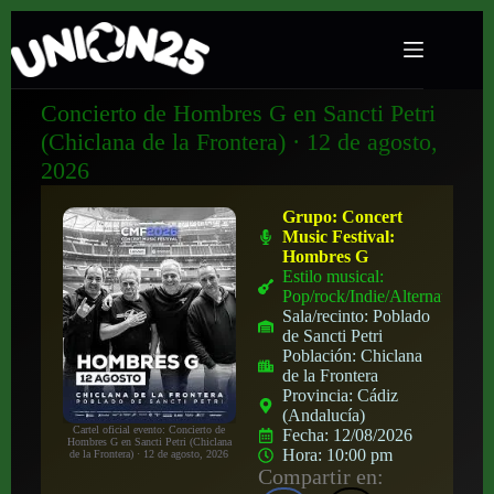
Concierto de Hombres G en Sancti Petri
(Chiclana de la Frontera) · 12 de agosto,
2026
Grupo:
Concert
Music Festival:
Hombres G
Estilo musical:
Pop/rock/Indie/Alternativo
Sala/recinto:
Poblado
de Sancti Petri
Población:
Chiclana
de la Frontera
Provincia:
Cádiz
(Andalucía)
Cartel oficial evento: Concierto de
Fecha:
12/08/2026
Hombres G en Sancti Petri (Chiclana
Hora:
10:00 pm
de la Frontera) · 12 de agosto, 2026
Compartir en: