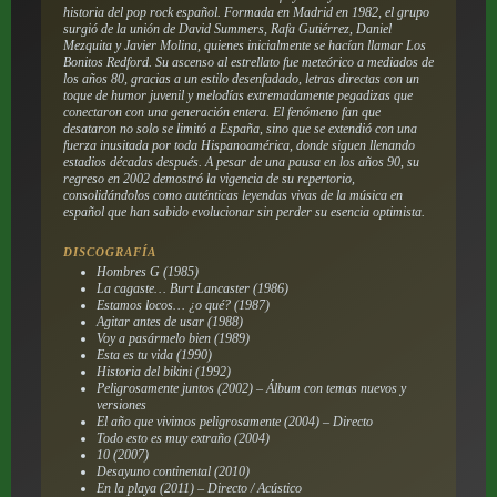
historia del pop rock español. Formada en Madrid en 1982, el grupo
surgió de la unión de David Summers, Rafa Gutiérrez, Daniel
Mezquita y Javier Molina, quienes inicialmente se hacían llamar Los
Bonitos Redford. Su ascenso al estrellato fue meteórico a mediados de
los años 80, gracias a un estilo desenfadado, letras directas con un
toque de humor juvenil y melodías extremadamente pegadizas que
conectaron con una generación entera. El fenómeno fan que
desataron no solo se limitó a España, sino que se extendió con una
fuerza inusitada por toda Hispanoamérica, donde siguen llenando
estadios décadas después. A pesar de una pausa en los años 90, su
regreso en 2002 demostró la vigencia de su repertorio,
consolidándolos como auténticas leyendas vivas de la música en
español que han sabido evolucionar sin perder su esencia optimista.
DISCOGRAFÍA
Hombres G (1985)
La cagaste… Burt Lancaster (1986)
Estamos locos… ¿o qué? (1987)
Agitar antes de usar (1988)
Voy a pasármelo bien (1989)
Esta es tu vida (1990)
Historia del bikini (1992)
Peligrosamente juntos (2002) – Álbum con temas nuevos y
versiones
El año que vivimos peligrosamente (2004) – Directo
Todo esto es muy extraño (2004)
10 (2007)
Desayuno continental (2010)
En la playa (2011) – Directo / Acústico