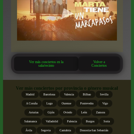
Ver más conciertos en la
Volver a
sala/recinto
Conciertos
Ver más conciertos por provincia o género musical
Madrid
Barcelona
Valencia
Bilbao
Sevilla
A Coruña
Lugo
Ourense
Pontevedra
Vigo
Asturias
Gijón
Oviedo
León
Zamora
Salamanca
Valladolid
Palencia
Burgos
Soria
Ávila
Segovia
Cantabria
Donostia-San Sebastián