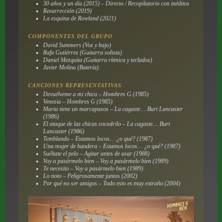
30 años y un día (2015) – Directo / Recopilatorio con inéditos
Resurrección (2019)
La esquina de Rowland (2021)
COMPONENTES DEL GRUPO
David Summers (Voz y bajo)
Rafa Gutiérrez (Guitarra solista)
Daniel Mezquita (Guitarra rítmica y teclados)
Javier Molina (Batería)
CANCIONES REPRESENTATIVAS
Devuélveme a mi chica – Hombres G (1985)
Venezia – Hombres G (1985)
Marta tiene un marcapasos – La cagaste… Burt Lancaster
(1986)
El ataque de las chicas cocodrilo – La cagaste… Burt
Lancaster (1986)
Temblando – Estamos locos… ¿o qué? (1987)
Una mujer de bandera – Estamos locos… ¿o qué? (1987)
Suéltate el pelo – Agitar antes de usar (1988)
Voy a pasármelo bien – Voy a pasármelo bien (1989)
Te necesito – Voy a pasármelo bien (1989)
Lo noto – Peligrosamente juntos (2002)
Por qué no ser amigos – Todo esto es muy extraño (2004)