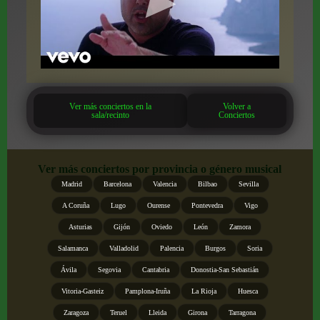
Ver más conciertos en la
Volver a
sala/recinto
Conciertos
Ver más conciertos por provincia o género musical
Madrid
Barcelona
Valencia
Bilbao
Sevilla
A Coruña
Lugo
Ourense
Pontevedra
Vigo
Asturias
Gijón
Oviedo
León
Zamora
Salamanca
Valladolid
Palencia
Burgos
Soria
Ávila
Segovia
Cantabria
Donostia-San Sebastián
Vitoria-Gasteiz
Pamplona-Iruña
La Rioja
Huesca
Zaragoza
Teruel
Lleida
Girona
Tarragona