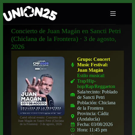
Concierto de Juan Magán en Sancti Petri
(Chiclana de la Frontera) · 3 de agosto,
2026
Grupo:
Concert
Music Festival:
Juan Magán
Estilo musical:
Trap/Hip-
hop/Rap/Reggaeton
Sala/recinto:
Poblado
de Sancti Petri
Población:
Chiclana
de la Frontera
Provincia:
Cádiz
Cartel oficial evento: Concierto de
(Andalucía)
Juan Magán en Sancti Petri (Chiclana
Fecha:
03/08/2026
de la Frontera) · 3 de agosto, 2026
Hora:
11:45 pm