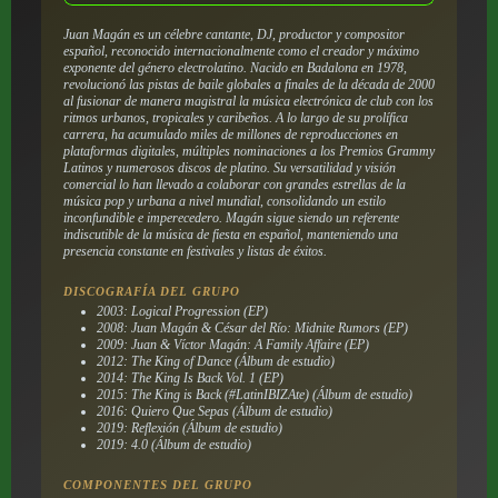
Juan Magán es un célebre cantante, DJ, productor y compositor
español, reconocido internacionalmente como el creador y máximo
exponente del género electrolatino. Nacido en Badalona en 1978,
revolucionó las pistas de baile globales a finales de la década de 2000
al fusionar de manera magistral la música electrónica de club con los
ritmos urbanos, tropicales y caribeños. A lo largo de su prolífica
carrera, ha acumulado miles de millones de reproducciones en
plataformas digitales, múltiples nominaciones a los Premios Grammy
Latinos y numerosos discos de platino. Su versatilidad y visión
comercial lo han llevado a colaborar con grandes estrellas de la
música pop y urbana a nivel mundial, consolidando un estilo
inconfundible e imperecedero. Magán sigue siendo un referente
indiscutible de la música de fiesta en español, manteniendo una
presencia constante en festivales y listas de éxitos.
DISCOGRAFÍA DEL GRUPO
2003: Logical Progression (EP)
2008: Juan Magán & César del Río: Midnite Rumors (EP)
2009: Juan & Víctor Magán: A Family Affaire (EP)
2012: The King of Dance (Álbum de estudio)
2014: The King Is Back Vol. 1 (EP)
2015: The King is Back (#LatinIBIZAte) (Álbum de estudio)
2016: Quiero Que Sepas (Álbum de estudio)
2019: Reflexión (Álbum de estudio)
2019: 4.0 (Álbum de estudio)
COMPONENTES DEL GRUPO