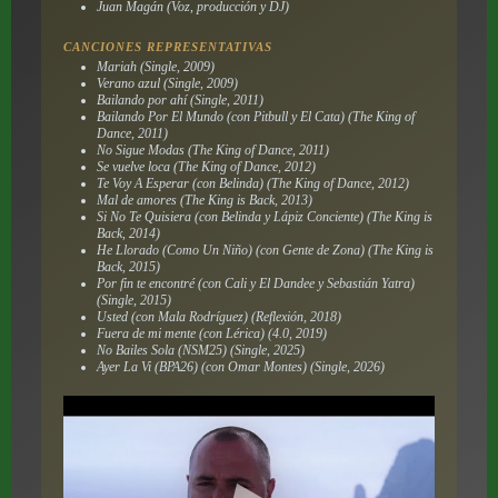
Juan Magán (Voz, producción y DJ)
CANCIONES REPRESENTATIVAS
Mariah (Single, 2009)
Verano azul (Single, 2009)
Bailando por ahí (Single, 2011)
Bailando Por El Mundo (con Pitbull y El Cata) (The King of
Dance, 2011)
No Sigue Modas (The King of Dance, 2011)
Se vuelve loca (The King of Dance, 2012)
Te Voy A Esperar (con Belinda) (The King of Dance, 2012)
Mal de amores (The King is Back, 2013)
Si No Te Quisiera (con Belinda y Lápiz Conciente) (The King is
Back, 2014)
He Llorado (Como Un Niño) (con Gente de Zona) (The King is
Back, 2015)
Por fin te encontré (con Cali y El Dandee y Sebastián Yatra)
(Single, 2015)
Usted (con Mala Rodríguez) (Reflexión, 2018)
Fuera de mi mente (con Lérica) (4.0, 2019)
No Bailes Sola (NSM25) (Single, 2025)
Ayer La Vi (BPA26) (con Omar Montes) (Single, 2026)