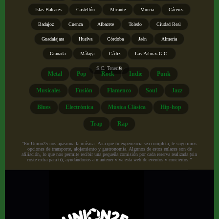
Islas Baleares
Castellón
Alicante
Murcia
Cáceres
Badajoz
Cuenca
Albacete
Toledo
Ciudad Real
Guadalajara
Huelva
Córdoba
Jaén
Almería
Granada
Málaga
Cádiz
Las Palmas G.C.
S.C. Tenerife
Metal
Pop
Rock
Indie
Punk
Musicales
Fusión
Flamenco
Soul
Jazz
Blues
Electrónica
Música Clásica
Hip-hop
Trap
Rap
“En Union25 nos apasiona la música. Para que tu experiencia sea completa, te sugerimos
opciones de transporte, alojamiento y gastronomía. Algunos de estos enlaces son de
afiliación, lo que nos permite recibir una pequeña comisión por cada reserva realizada (sin
coste extra para ti), ayudándonos a mantener viva esta web de eventos y conciertos.”