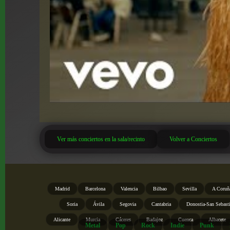
Ver más conciertos en la sala/recinto
Volver a Conciertos
Madrid
Barcelona
Valencia
Bilbao
Sevilla
A Coruñ
Soria
Ávila
Segovia
Cantabria
Donostia-San Sebast
Alicante
Murcia
Cáceres
Badajoz
Cuenca
Albacete
Metal
Pop
Rock
Indie
Punk