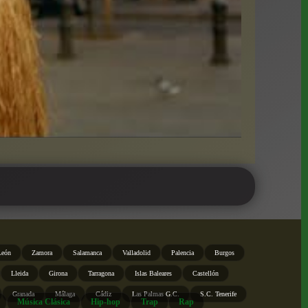
León
Zamora
Salamanca
Valladolid
Palencia
Burgos
Lleida
Girona
Tarragona
Islas Baleares
Castellón
Granada
Málaga
Cádiz
Las Palmas G.C.
S.C. Tenerife
Música Clásica
Hip-hop
Trap
Rap