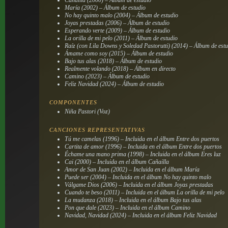
María (2002) – Álbum de estudio
No hay quinto malo (2004) – Álbum de estudio
Joyas prestadas (2006) – Álbum de estudio
Esperando verte (2009) – Álbum de estudio
La orilla de mi pelo (2011) – Álbum de estudio
Raíz (con Lila Downs y Soledad Pastorutti) (2014) – Álbum de est
Ámame como soy (2015) – Álbum de estudio
Bajo tus alas (2018) – Álbum de estudio
Realmente volando (2018) – Álbum en directo
Camino (2023) – Álbum de estudio
Feliz Navidad (2024) – Álbum de estudio
COMPONENTES
Niña Pastori (Voz)
CANCIONES REPRESENTATIVAS
Tú me camelas (1996) – Incluida en el álbum Entre dos puertos
Cartita de amor (1996) – Incluida en el álbum Entre dos puertos
Échame una mano prima (1998) – Incluida en el álbum Eres luz
Cai (2000) – Incluida en el álbum Cañailla
Amor de San Juan (2002) – Incluida en el álbum María
Puede ser (2004) – Incluida en el álbum No hay quinto malo
Válgame Dios (2006) – Incluida en el álbum Joyas prestadas
Cuando te beso (2011) – Incluida en el álbum La orilla de mi pelo
La mudanza (2018) – Incluida en el álbum Bajo tus alas
Pon que dale (2023) – Incluida en el álbum Camino
Navidad, Navidad (2024) – Incluida en el álbum Feliz Navidad