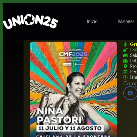
Inicio
Pasiones
Concierto de Niña Pastori en Sancti Petri
Gr
Est
Sal
Pob
Pro
Fe
Ho
Compa