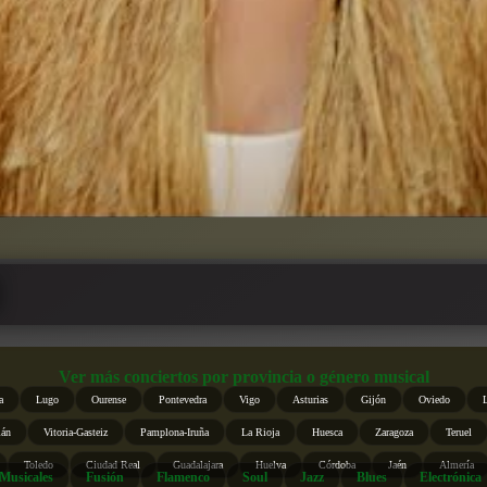
Ver más conciertos por provincia o género musical
a
Lugo
Ourense
Pontevedra
Vigo
Asturias
Gijón
Oviedo
ián
Vitoria-Gasteiz
Pamplona-Iruña
La Rioja
Huesca
Zaragoza
Teruel
Toledo
Ciudad Real
Guadalajara
Huelva
Córdoba
Jaén
Almería
Musicales
Fusión
Flamenco
Soul
Jazz
Blues
Electrónica