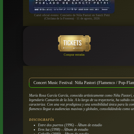
Cartel oficial evento: Concierto de Niña Pastori en Sancti Petri
(Chiclana de la Frontera) · 11 de agosto, 2026
Comprar entradas
Concert Music Festival: Niña Pastori (Flamenco / Pop-Fla
María Rosa García García, conocida artísticamente como Niña Pastori, e
legendario Camarón de la Isla. A lo largo de su trayectoria, ha sabido co
caracteriza. Con una voz prodigiosa y una sensibilidad única para la c
flamenco llegue a audiencias masivas y globales, consolidándola como una
DISCOGRAFÍA
Entre dos puertos (1996) – Álbum de estudio
Eres luz (1998) – Álbum de estudio
Cañailla (2000) – Álbum de estudio