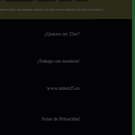
ite recibir una pequeña comisión por cada reserva realizada (sin coste extra para ti),
¿Quieres ser 25er?
¡
Trabaja con nosotros!
www.union25.es
Aviso de Privacidad