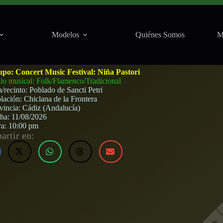
Modelos
Quiénes Somos
M
 (Chiclana de la Frontera) · 11 de agosto, 2026
upo:
Concert Music Festival: Niña Pastori
ilo musical: Folk/Flamenco/Tradicional
a/recinto:
Poblado de Sancti Petri
lación:
Chiclana de la Frontera
vincia:
Cádiz (Andalucía)
cha:
11/08/2026
ra:
10:00 pm
rtir en: