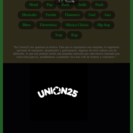
S.C. Tenerife
Metal
Pop
Rock
Indie
Punk
Musicales
Fusión
Flamenco
Soul
Jazz
Blues
Electrónica
Música Clásica
Hip-hop
Trap
Rap
“En Union25 nos apasiona la música. Para que tu experiencia sea completa, te sugerimos
opciones de transporte, alojamiento y gastronomía. Algunos de estos enlaces son de
afiliación, lo que nos permite recibir una pequeña comisión por cada reserva realizada (sin
coste extra para ti), ayudándonos a mantener viva esta web de eventos y conciertos.”