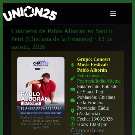
Concierto de Pablo Alborán en Sancti
Petri (Chiclana de la Frontera) · 13 de
agosto, 2026
Grupo:
Concert
Music Festival:
Pablo Alborán
Estilo musical:
Pop/rock/Indie/Alternativo
Sala/recinto:
Poblado
de Sancti Petri
Población:
Chiclana
de la Frontera
Provincia:
Cádiz
(Andalucía)
Cartel oficial evento: Concierto de
Fecha:
13/08/2026
Pablo Alborán en Sancti Petri
Hora:
10:00 pm
(Chiclana de la Frontera) · 13 de
agosto, 2026
Compartir en: