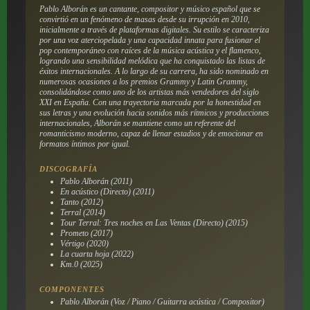
Pablo Alborán es un cantante, compositor y músico español que se
convirtió en un fenómeno de masas desde su irrupción en 2010,
inicialmente a través de plataformas digitales. Su estilo se caracteriza
por una voz aterciopelada y una capacidad innata para fusionar el
pop contemporáneo con raíces de la música acústica y el flamenco,
logrando una sensibilidad melódica que ha conquistado las listas de
éxitos internacionales. A lo largo de su carrera, ha sido nominado en
numerosas ocasiones a los premios Grammy y Latin Grammy,
consolidándose como uno de los artistas más vendedores del siglo
XXI en España. Con una trayectoria marcada por la honestidad en
sus letras y una evolución hacia sonidos más rítmicos y producciones
internacionales, Alborán se mantiene como un referente del
romanticismo moderno, capaz de llenar estadios y de emocionar en
formatos íntimos por igual.
DISCOGRAFÍA
Pablo Alborán (2011)
En acústico (Directo) (2011)
Tanto (2012)
Terral (2014)
Tour Terral: Tres noches en Las Ventas (Directo) (2015)
Prometo (2017)
Vértigo (2020)
La cuarta hoja (2022)
Km.0 (2025)
COMPONENTES
Pablo Alborán (Voz / Piano / Guitarra acústica / Compositor)