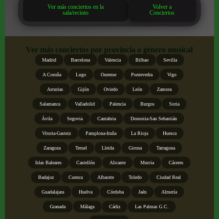
Ver más conciertos en la
Volver a
sala/recinto
Conciertos
Ver más conciertos por provincia o género musical
Madrid
Barcelona
Valencia
Bilbao
Sevilla
A Coruña
Lugo
Ourense
Pontevedra
Vigo
Asturias
Gijón
Oviedo
León
Zamora
Salamanca
Valladolid
Palencia
Burgos
Soria
Ávila
Segovia
Cantabria
Donostia-San Sebastián
Vitoria-Gasteiz
Pamplona-Iruña
La Rioja
Huesca
Zaragoza
Teruel
Lleida
Girona
Tarragona
Islas Baleares
Castellón
Alicante
Murcia
Cáceres
Badajoz
Cuenca
Albacete
Toledo
Ciudad Real
Guadalajara
Huelva
Córdoba
Jaén
Almería
Granada
Málaga
Cádiz
Las Palmas G.C.