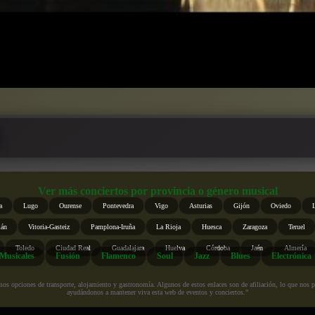
Ver más conciertos por provincia o género musical
a
Lugo
Ourense
Pontevedra
Vigo
Asturias
Gijón
Oviedo
ián
Vitoria-Gasteiz
Pamplona-Iruña
La Rioja
Huesca
Zaragoza
Teruel
Toledo
Ciudad Real
Guadalajara
Huelva
Córdoba
Jaén
Almería
Musicales
Fusión
Flamenco
Soul
Jazz
Blues
Electrónica
s opciones de transporte, alojamiento y gastronomía. Algunos de estos enlaces son de afiliación, lo que nos perm
ayudándonos a mantener viva esta web de eventos y conciertos.”