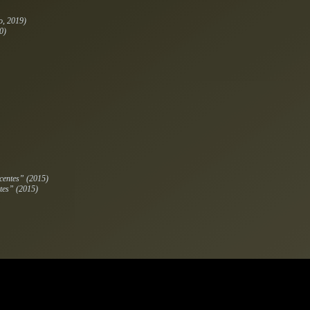
o, 2019)
0)
centes” (2015)
tes” (2015)