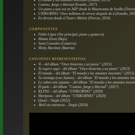
Camino, fuego y libertad (Estudio, 2017)
Un piano y una voz en 360º desde la Maestranza de Sevilla (Direct
UNIKORNIO: Once millones de versos después de ti (Estudio, 202
En directo desde el Teatro Albéniz (Directo, 2024)
COMPONENTES
Pablo López (Voz principal, piano y guitarra)
Matías Eisen (Bajo)
Santi González (Guitarra)
Micky Martínez (Batería)
CANCIONES REPRESENTATIVAS
Vi – del álbum “Once historias y un piano” (2013)
Te espero aquí – del álbum “Once historias y un piano” (2013)
El mundo – del álbum “El mundo y los amantes inocentes” (2015)
Tu enemigo (con Juanes) – del álbum “El mundo y los amantes ino
Lo saben mis zapatos – del álbum “El mundo y los amantes inocen
El patio – del álbum “Camino, fuego y libertad” (2017)
KLPSO – del álbum “UNIKORNIO” (2020)
Mariposa – del álbum “UNIKORNIO” (2020)
Quasi – Single (2022)
Abril sin anestesia – Single (2024)