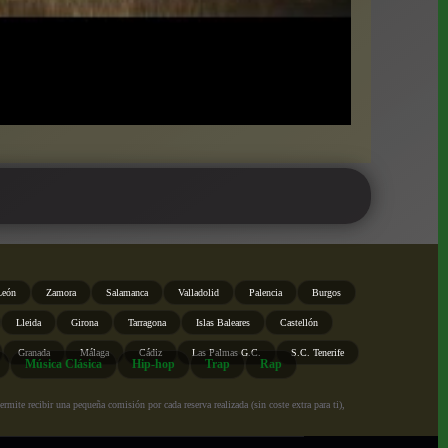
León
Zamora
Salamanca
Valladolid
Palencia
Burgos
Lleida
Girona
Tarragona
Islas Baleares
Castellón
Granada
Málaga
Cádiz
Las Palmas G.C.
S.C. Tenerife
Música Clásica
Hip-hop
Trap
Rap
ite recibir una pequeña comisión por cada reserva realizada (sin coste extra para ti),