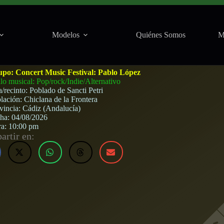
Modelos
Quiénes Somos
M
(Chiclana de la Frontera) · 4 de agosto, 2026
upo:
Concert Music Festival: Pablo López
ilo musical: Pop/rock/Indie/Alternativo
a/recinto:
Poblado de Sancti Petri
lación:
Chiclana de la Frontera
vincia:
Cádiz (Andalucía)
cha:
04/08/2026
ra:
10:00 pm
rtir en: