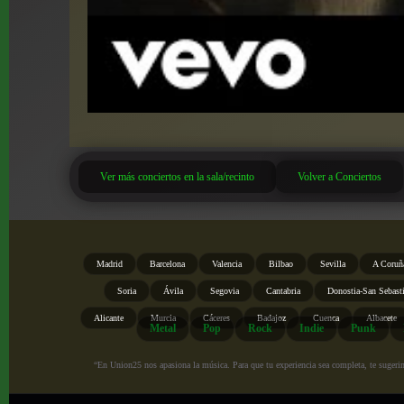
Ver más conciertos en la sala/recinto
Volver a Conciertos
Madrid
Barcelona
Valencia
Bilbao
Sevilla
A Coruñ
Soria
Ávila
Segovia
Cantabria
Donostia-San Sebast
Alicante
Murcia
Cáceres
Badajoz
Cuenca
Albacete
Metal
Pop
Rock
Indie
Punk
“En Union25 nos apasiona la música. Para que tu experiencia sea completa, te sugerimo