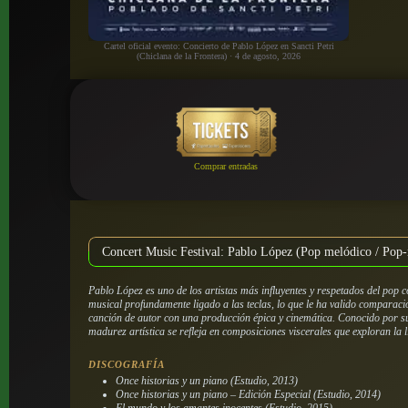
Cartel oficial evento: Concierto de Pablo López en Sancti Petri
(Chiclana de la Frontera) · 4 de agosto, 2026
Comprar entradas
Concert Music Festival: Pablo López (Pop melódico / Pop-
Pablo López es uno de los artistas más influyentes y respetados del pop
musical profundamente ligado a las teclas, lo que le ha valido comparac
canción de autor con una producción épica y cinemática. Conocido por su 
madurez artística se refleja en composiciones viscerales que exploran la 
DISCOGRAFÍA
Once historias y un piano (Estudio, 2013)
Once historias y un piano – Edición Especial (Estudio, 2014)
El mundo y los amantes inocentes (Estudio, 2015)