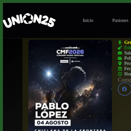
Inicio
Pasiones
Concierto de Pablo López en Sancti Petri 
Gr
Est
Sal
Pob
Pro
Fe
Ho
Compa