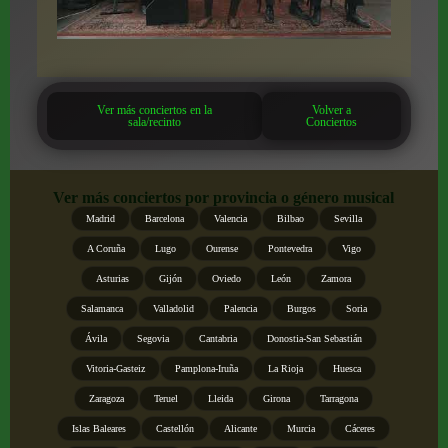
Ver más conciertos en la
Volver a
sala/recinto
Conciertos
Ver más conciertos por provincia o género musical
Madrid
Barcelona
Valencia
Bilbao
Sevilla
A Coruña
Lugo
Ourense
Pontevedra
Vigo
Asturias
Gijón
Oviedo
León
Zamora
Salamanca
Valladolid
Palencia
Burgos
Soria
Ávila
Segovia
Cantabria
Donostia-San Sebastián
Vitoria-Gasteiz
Pamplona-Iruña
La Rioja
Huesca
Zaragoza
Teruel
Lleida
Girona
Tarragona
Islas Baleares
Castellón
Alicante
Murcia
Cáceres