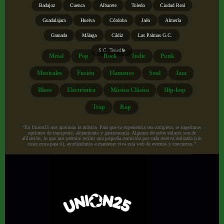
Badajoz
Cuenca
Albacete
Toledo
Ciudad Real
Guadalajara
Huelva
Córdoba
Jaén
Almería
Granada
Málaga
Cádiz
Las Palmas G.C.
S.C. Tenerife
Metal
Pop
Rock
Indie
Punk
Musicales
Fusión
Flamenco
Soul
Jazz
Blues
Electrónica
Música Clásica
Hip-hop
Trap
Rap
“En Union25 nos apasiona la música. Para que tu experiencia sea completa, te sugerimos
opciones de transporte, alojamiento y gastronomía. Algunos de estos enlaces son de
afiliación, lo que nos permite recibir una pequeña comisión por cada reserva realizada (sin
coste extra para ti), ayudándonos a mantener viva esta web de eventos y conciertos.”