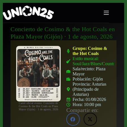
Concierto de Cosimo & the Hot Coals en
Plaza Mayor (Gijón) · 1 de agosto, 2026
Grupo:
Cosimo &
the Hot Coals
Estilo musical:
Soul/Jazz/Blues/Country
Sala/recinto:
Plaza
Mayor
Población:
Gijón
Provincia:
Asturias
(Principado de
Asturias)
Fecha:
01/08/2026
Cartel oficial evento: Concierto de
Hora:
10:00 pm
Cosimo & the Hot Coals en Plaza
Compartir en:
Mayor (Gijón) · 1 de agosto, 2026