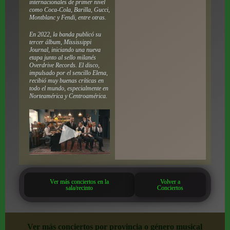
internacionales de primer nivel
como Coca-Cola, Barilla, Gucci,
Montblanc y Fendi, entre otras.
En 2022, la banda publicó su
tercer álbum,
Mississippi
Journal
, iniciando una nueva
etapa junto al sello milanés
Overdrive Records. El disco,
impulsado por el sencillo
Elena
,
recibió muy buenas críticas en
todo el mundo, especialmente en
Norteamérica y Centroamérica.
Ver más conciertos en la
Volver a
sala/recinto
Conciertos
Ver más conciertos por provincia o género musical