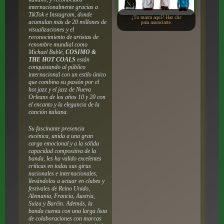
internacionalmente gracias a
TikTok e Instagram, donde
¿Tu marca aquí? Haz clic
acumulan más de 20 millones de
para anunciarte.
visualizaciones y el
reconocimiento de artistas de
renombre mundial como
Michael Bublé,
COSIMO &
THE HOT COALS
están
conquistando al público
internacional con un estilo único
que combina su pasión por el
hot jazz y el jazz de Nueva
Orleans de los años 10 y 20 con
el encanto y la elegancia de la
canción italiana.
Su fascinante presencia
escénica, unida a una gran
carga emocional y a la sólida
capacidad compositiva de la
banda, les ha valido excelentes
críticas en todas sus giras
nacionales e internacionales,
llevándolos a actuar en clubes y
festivales de Reino Unido,
Alemania, Francia, Austria,
Suiza y Baréin. Además, la
banda cuenta con una larga lista
de colaboraciones con marcas