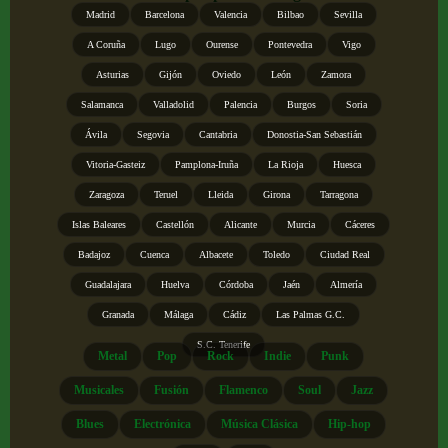
Madrid
Barcelona
Valencia
Bilbao
Sevilla
A Coruña
Lugo
Ourense
Pontevedra
Vigo
Asturias
Gijón
Oviedo
León
Zamora
Salamanca
Valladolid
Palencia
Burgos
Soria
Ávila
Segovia
Cantabria
Donostia-San Sebastián
Vitoria-Gasteiz
Pamplona-Iruña
La Rioja
Huesca
Zaragoza
Teruel
Lleida
Girona
Tarragona
Islas Baleares
Castellón
Alicante
Murcia
Cáceres
Badajoz
Cuenca
Albacete
Toledo
Ciudad Real
Guadalajara
Huelva
Córdoba
Jaén
Almería
Granada
Málaga
Cádiz
Las Palmas G.C.
S.C. Tenerife
Metal
Pop
Rock
Indie
Punk
Musicales
Fusión
Flamenco
Soul
Jazz
Blues
Electrónica
Música Clásica
Hip-hop