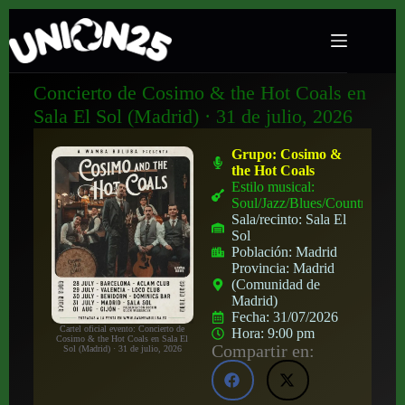
Concierto de Cosimo & the Hot Coals en
Sala El Sol (Madrid) · 31 de julio, 2026
Grupo:
Cosimo &
the Hot Coals
Estilo musical:
Soul/Jazz/Blues/Country
Sala/recinto:
Sala El
Sol
Población:
Madrid
Provincia:
Madrid
(Comunidad de
Madrid)
Fecha:
31/07/2026
Cartel oficial evento: Concierto de
Hora:
9:00 pm
Cosimo & the Hot Coals en Sala El
Compartir en:
Sol (Madrid) · 31 de julio, 2026