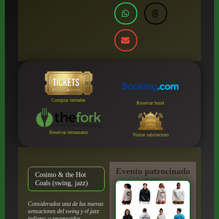
Comprar entradas
Reservar hotel
Reservar restaurante
Visitar sala/recinto
Evento patrocinado
Cosimo & the Hot
por:
Coals (swing, jazz)
Considerados una de las nuevas
sensaciones del swing y el jazz
italiano, y reconocidos