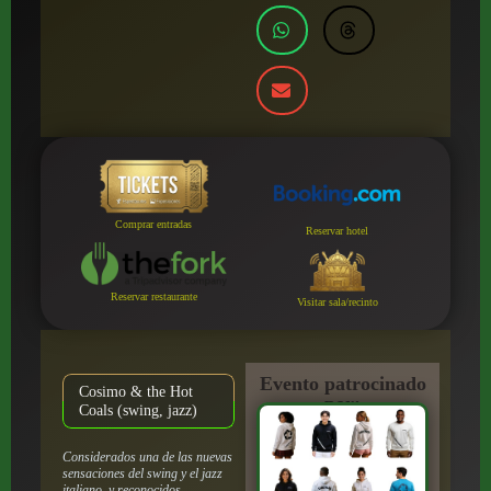
Comprar entradas
Reservar hotel
Reservar restaurante
Visitar sala/recinto
Evento patrocinado
Cosimo & the Hot
por:
Coals (swing, jazz)
Considerados una de las nuevas
sensaciones del swing y el jazz
italiano, y reconocidos