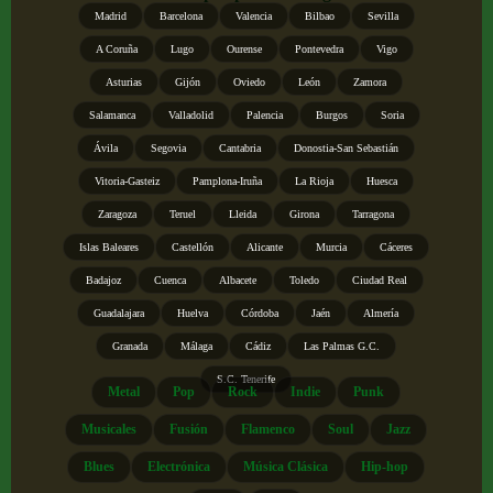
Madrid
Barcelona
Valencia
Bilbao
Sevilla
A Coruña
Lugo
Ourense
Pontevedra
Vigo
Asturias
Gijón
Oviedo
León
Zamora
Salamanca
Valladolid
Palencia
Burgos
Soria
Ávila
Segovia
Cantabria
Donostia-San Sebastián
Vitoria-Gasteiz
Pamplona-Iruña
La Rioja
Huesca
Zaragoza
Teruel
Lleida
Girona
Tarragona
Islas Baleares
Castellón
Alicante
Murcia
Cáceres
Badajoz
Cuenca
Albacete
Toledo
Ciudad Real
Guadalajara
Huelva
Córdoba
Jaén
Almería
Granada
Málaga
Cádiz
Las Palmas G.C.
S.C. Tenerife
Metal
Pop
Rock
Indie
Punk
Musicales
Fusión
Flamenco
Soul
Jazz
Blues
Electrónica
Música Clásica
Hip-hop