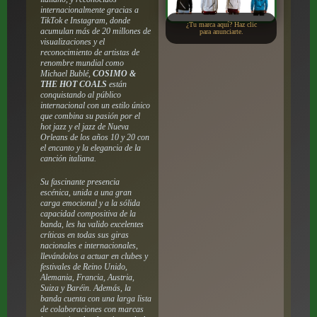
internacionalmente gracias a
TikTok e Instagram, donde
¿Tu marca aquí? Haz clic
acumulan más de 20 millones de
para anunciarte.
visualizaciones y el
reconocimiento de artistas de
renombre mundial como
Michael Bublé,
COSIMO &
THE HOT COALS
están
conquistando al público
internacional con un estilo único
que combina su pasión por el
hot jazz y el jazz de Nueva
Orleans de los años 10 y 20 con
el encanto y la elegancia de la
canción italiana.
Su fascinante presencia
escénica, unida a una gran
carga emocional y a la sólida
capacidad compositiva de la
banda, les ha valido excelentes
críticas en todas sus giras
nacionales e internacionales,
llevándolos a actuar en clubes y
festivales de Reino Unido,
Alemania, Francia, Austria,
Suiza y Baréin. Además, la
banda cuenta con una larga lista
de colaboraciones con marcas