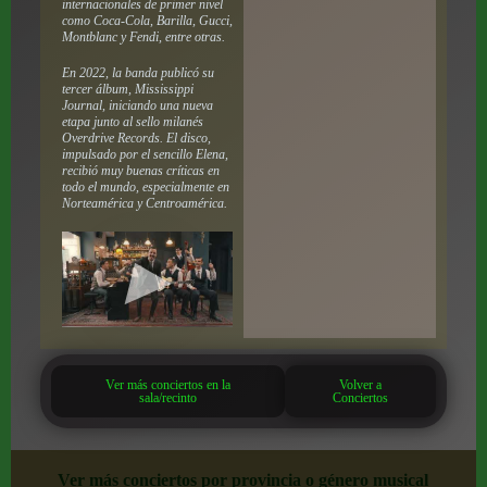
internacionales de primer nivel
como Coca-Cola, Barilla, Gucci,
Montblanc y Fendi, entre otras.
En 2022, la banda publicó su
tercer álbum,
Mississippi
Journal
, iniciando una nueva
etapa junto al sello milanés
Overdrive Records. El disco,
impulsado por el sencillo
Elena
,
recibió muy buenas críticas en
todo el mundo, especialmente en
Norteamérica y Centroamérica.
Ver más conciertos en la
Volver a
sala/recinto
Conciertos
Ver más conciertos por provincia o género musical