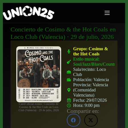
Concierto de Cosimo & the Hot Coals en
Loco Club (Valencia) · 29 de julio, 2026
Grupo:
Cosimo &
the Hot Coals
Estilo musical:
Soul/Jazz/Blues/Country
Sala/recinto:
Loco
Club
Población:
Valencia
Provincia:
Valencia
(Comunidad
Valenciana)
Fecha:
29/07/2026
Cartel oficial evento: Concierto de
Hora:
9:00 pm
Cosimo & the Hot Coals en Loco
Compartir en:
Club (Valencia) · 29 de julio, 2026