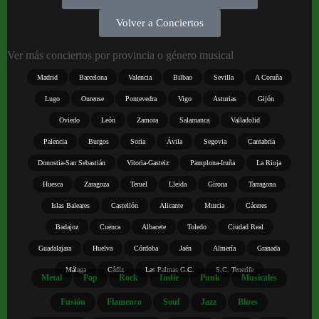
Volver a Conciertos
Ver más conciertos por provincia o género musical
Madrid
Barcelona
Valencia
Bilbao
Sevilla
A Coruña
Lugo
Ourense
Pontevedra
Vigo
Asturias
Gijón
Oviedo
León
Zamora
Salamanca
Valladolid
Palencia
Burgos
Soria
Ávila
Segovia
Cantabria
Donostia-San Sebastián
Vitoria-Gasteiz
Pamplona-Iruña
La Rioja
Huesca
Zaragoza
Teruel
Lleida
Girona
Tarragona
Islas Baleares
Castellón
Alicante
Murcia
Cáceres
Badajoz
Cuenca
Albacete
Toledo
Ciudad Real
Guadalajara
Huelva
Córdoba
Jaén
Almería
Granada
Málaga
Cádiz
Las Palmas G.C.
S.C. Tenerife
Metal
Pop
Rock
Indie
Punk
Musicales
Fusión
Flamenco
Soul
Jazz
Blues