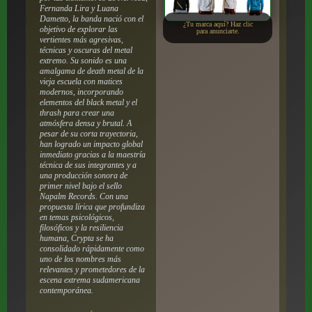
Fernanda Lira y Luana
Dametto, la banda nació con el
¿Tu marca aquí? Haz clic
objetivo de explorar las
para anunciarte.
vertientes más agresivas,
técnicas y oscuras del metal
extremo. Su sonido es una
amalgama de death metal de la
vieja escuela con matices
modernos, incorporando
elementos del black metal y el
thrash para crear una
atmósfera densa y brutal. A
pesar de su corta trayectoria,
han logrado un impacto global
inmediato gracias a la maestría
técnica de sus integrantes y a
una producción sonora de
primer nivel bajo el sello
Napalm Records. Con una
propuesta lírica que profundiza
en temas psicológicos,
filosóficos y la resiliencia
humana, Crypta se ha
consolidado rápidamente como
uno de los nombres más
relevantes y prometedores de la
escena extrema sudamericana
contemporánea.