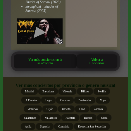
Shades of Sorrow (2023)
Stronghold – Shades of
Sorrow (2023)
Ver más conciertos en la
Volver a
sala/recinto
Conciertos
Ver más conciertos por provincia o género musical
Madrid
Barcelona
Valencia
Bilbao
Sevilla
A Coruña
Lugo
Ourense
Pontevedra
Vigo
Asturias
Gijón
Oviedo
León
Zamora
Salamanca
Valladolid
Palencia
Burgos
Soria
Ávila
Segovia
Cantabria
Donostia-San Sebastián