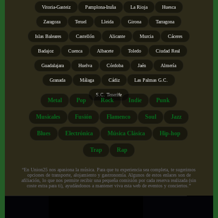
Vitoria-Gasteiz
Pamplona-Iruña
La Rioja
Huesca
Zaragoza
Teruel
Lleida
Girona
Tarragona
Islas Baleares
Castellón
Alicante
Murcia
Cáceres
Badajoz
Cuenca
Albacete
Toledo
Ciudad Real
Guadalajara
Huelva
Córdoba
Jaén
Almería
Granada
Málaga
Cádiz
Las Palmas G.C.
S.C. Tenerife
Metal
Pop
Rock
Indie
Punk
Musicales
Fusión
Flamenco
Soul
Jazz
Blues
Electrónica
Música Clásica
Hip-hop
Trap
Rap
“En Union25 nos apasiona la música. Para que tu experiencia sea completa, te sugerimos
opciones de transporte, alojamiento y gastronomía. Algunos de estos enlaces son de
afiliación, lo que nos permite recibir una pequeña comisión por cada reserva realizada (sin
coste extra para ti), ayudándonos a mantener viva esta web de eventos y conciertos.”