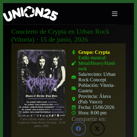
Concierto de Crypta en Urban Rock
(Vitoria) · 15 de junio, 2026
Grupo:
Crypta
Estilo musical:
Metal/Heavy/Hard-
rock
Sala/recinto:
Urban
Rock Concept
Población:
Vitoria-
Gasteiz
Provincia:
Álava
(País Vasco)
Fecha:
15/06/2026
Hora:
8:00 pm
Compartir en:
Cartel oficial evento: Concierto de
Crypta en Urban Rock (Vitoria) · 15 de
junio, 2026