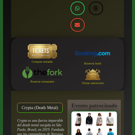
Comprar entradas
Reservar hotel
Reservar restaurante
Visitar sala/recinto
Evento patrocinado
Crypta (Death Metal)
por:
Crypta es una fuerza imparable
del death metal surgida en São
Paulo, Brasil, en 2019. Fundada
por las exmiembros de Nervosa,