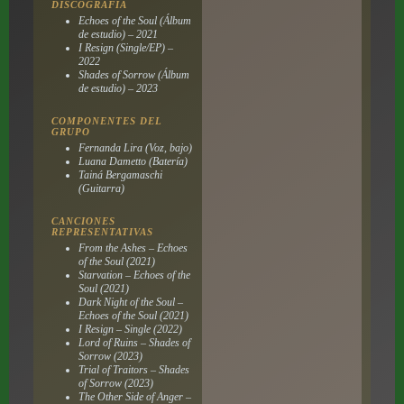
DISCOGRAFÍA
Echoes of the Soul (Álbum
de estudio) – 2021
I Resign (Single/EP) –
2022
Shades of Sorrow (Álbum
de estudio) – 2023
COMPONENTES DEL
GRUPO
Fernanda Lira (Voz, bajo)
Luana Dametto (Batería)
Tainá Bergamaschi
(Guitarra)
CANCIONES
REPRESENTATIVAS
From the Ashes – Echoes
of the Soul (2021)
Starvation – Echoes of the
Soul (2021)
Dark Night of the Soul –
Echoes of the Soul (2021)
I Resign – Single (2022)
Lord of Ruins – Shades of
Sorrow (2023)
Trial of Traitors – Shades
of Sorrow (2023)
The Other Side of Anger –