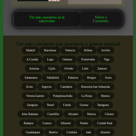
Ver más conciertos en la
Volver a
sala/recinto
Conciertos
Ver más conciertos por provincia o género musical
Madrid
Barcelona
Valencia
Bilbao
Sevilla
A Coruña
Lugo
Ourense
Pontevedra
Vigo
Asturias
Gijón
Oviedo
León
Zamora
Salamanca
Valladolid
Palencia
Burgos
Soria
Ávila
Segovia
Cantabria
Donostia-San Sebastián
Vitoria-Gasteiz
Pamplona-Iruña
La Rioja
Huesca
Zaragoza
Teruel
Lleida
Girona
Tarragona
Islas Baleares
Castellón
Alicante
Murcia
Cáceres
Badajoz
Cuenca
Albacete
Toledo
Ciudad Real
Guadalajara
Huelva
Córdoba
Jaén
Almería