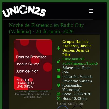
Noche de Flamenco en Radio City
(Valencia) · 23 de junio, 2026
Grupo:
Dani de
Francisco, Joselín
Quirón, Juan de
Pilar
Estilo musical:
Folk/Flamenco/Tradicional
Sala/recinto:
Radio
City
Población:
Valencia
Provincia:
Valencia
(Comunidad
Valenciana)
Cartel oficial evento: Noche de
Fecha:
23/06/2026
Flamenco en Radio City (Valencia) ·
23 de junio, 2026
Hora:
10:30 pm
Compartir en: