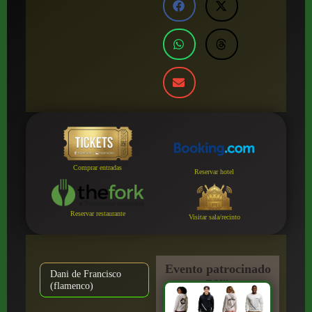
Comprar entradas
Reservar hotel
Reservar restaurante
Visitar sala/recinto
Evento patrocinado
Dani de Francisco
por:
(flamenco)