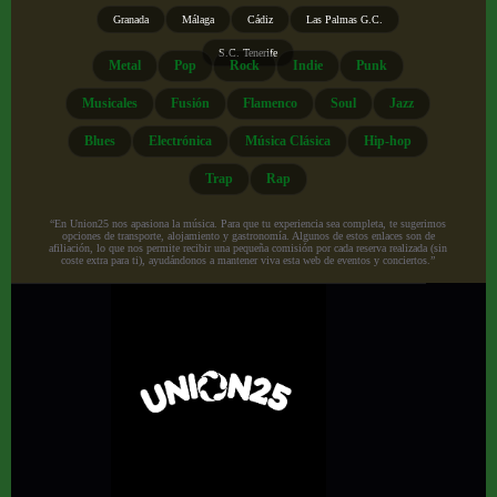
Granada
Málaga
Cádiz
Las Palmas G.C.
S.C. Tenerife
Metal
Pop
Rock
Indie
Punk
Musicales
Fusión
Flamenco
Soul
Jazz
Blues
Electrónica
Música Clásica
Hip-hop
Trap
Rap
“En Union25 nos apasiona la música. Para que tu experiencia sea completa, te sugerimos
opciones de transporte, alojamiento y gastronomía. Algunos de estos enlaces son de
afiliación, lo que nos permite recibir una pequeña comisión por cada reserva realizada (sin
coste extra para ti), ayudándonos a mantener viva esta web de eventos y conciertos.”