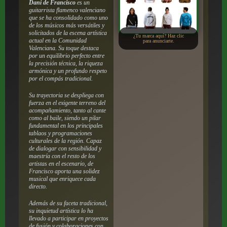
Dani de Francisco
es un
guitarrista flamenco valenciano
que se ha consolidado como uno
de los músicos más versátiles y
solicitados de la escena artística
¿Tu marca aquí? Haz clic
actual en la Comunidad
para anunciarte.
Valenciana. Su toque destaca
por un equilibrio perfecto entre
la precisión técnica, la riqueza
armónica y un profundo respeto
por el compás tradicional.
Su trayectoria se despliega con
fuerza en el exigente terreno del
acompañamiento, tanto al cante
como al baile, siendo un pilar
fundamental en los principales
tablaos y programaciones
culturales de la región. Capaz
de dialogar con sensibilidad y
maestría con el resto de los
artistas en el escenario, de
Francisco aporta una solidez
musical que enriquece cada
directo.
Además de su faceta tradicional,
su inquietud artística lo ha
llevado a participar en proyectos
de fusión y colaboraciones con