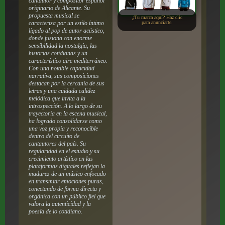
cantautor y compositor español
originario de Alicante. Su
propuesta musical se
¿Tu marca aquí? Haz clic
caracteriza por un estilo íntimo
para anunciarte.
ligado al pop de autor acústico,
donde fusiona con enorme
sensibilidad la nostalgia, las
historias cotidianas y un
característico aire mediterráneo.
Con una notable capacidad
narrativa, sus composiciones
destacan por la cercanía de sus
letras y una cuidada calidez
melódica que invita a la
introspección. A lo largo de su
trayectoria en la escena musical,
ha logrado consolidarse como
una voz propia y reconocible
dentro del circuito de
cantautores del país. Su
regularidad en el estudio y su
crecimiento artístico en las
plataformas digitales reflejan la
madurez de un músico enfocado
en transmitir emociones puras,
conectando de forma directa y
orgánica con un público fiel que
valora la autenticidad y la
poesía de lo cotidiano.