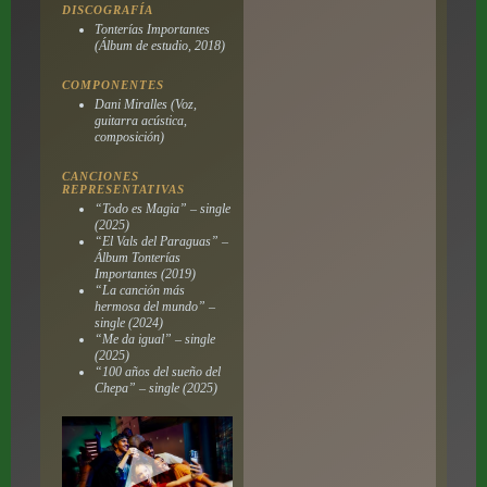
DISCOGRAFÍA
Tonterías Importantes
(Álbum de estudio, 2018)
COMPONENTES
Dani Miralles (Voz,
guitarra acústica,
composición)
CANCIONES
REPRESENTATIVAS
“Todo es Magia” – single
(2025)
“El Vals del Paraguas” –
Álbum
Tonterías
Importantes
(2019)
“La canción más
hermosa del mundo” –
single (2024)
“Me da igual” – single
(2025)
“100 años del sueño del
Chepa” – single (2025)