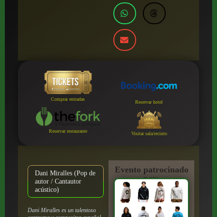
Comprar entradas
Reservar hotel
Reservar restaurante
Visitar sala/recinto
Evento patrocinado
Dani Miralles (Pop de
por:
autor / Cantautor
acústico)
Dani Miralles es un talentoso