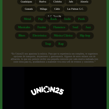
Guadalajara
Huelva
Córdoba
Jaén
Almería
Granada
Málaga
Cádiz
Las Palmas G.C.
S.C. Tenerife
Metal
Pop
Rock
Indie
Punk
Musicales
Fusión
Flamenco
Soul
Jazz
Blues
Electrónica
Música Clásica
Hip-hop
Trap
Rap
“En Union25 nos apasiona la música. Para que tu experiencia sea completa, te sugerimos
opciones de transporte, alojamiento y gastronomía. Algunos de estos enlaces son de
afiliación, lo que nos permite recibir una pequeña comisión por cada reserva realizada (sin
coste extra para ti), ayudándonos a mantener viva esta web de eventos y conciertos.”