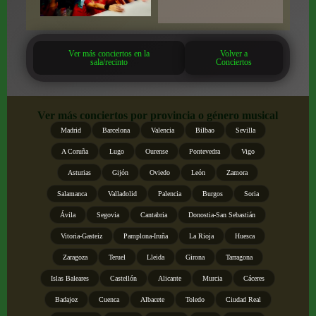
Ver más conciertos en la
Volver a
sala/recinto
Conciertos
Ver más conciertos por provincia o género musical
Madrid
Barcelona
Valencia
Bilbao
Sevilla
A Coruña
Lugo
Ourense
Pontevedra
Vigo
Asturias
Gijón
Oviedo
León
Zamora
Salamanca
Valladolid
Palencia
Burgos
Soria
Ávila
Segovia
Cantabria
Donostia-San Sebastián
Vitoria-Gasteiz
Pamplona-Iruña
La Rioja
Huesca
Zaragoza
Teruel
Lleida
Girona
Tarragona
Islas Baleares
Castellón
Alicante
Murcia
Cáceres
Badajoz
Cuenca
Albacete
Toledo
Ciudad Real