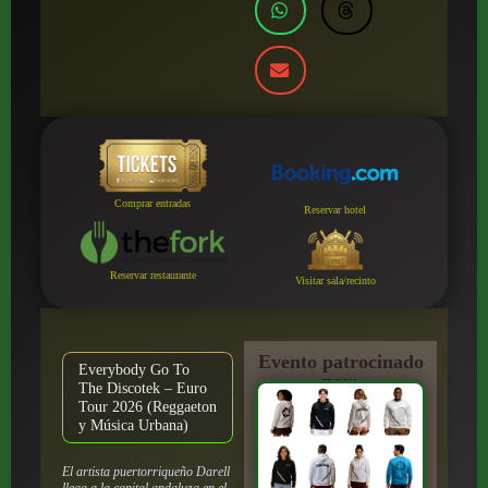
Comprar entradas
Reservar hotel
Reservar restaurante
Visitar sala/recinto
Evento patrocinado
Everybody Go To
por:
The Discotek – Euro
Tour 2026 (Reggaeton
y Música Urbana)
El artista puertorriqueño Darell
llega a la capital andaluza en el