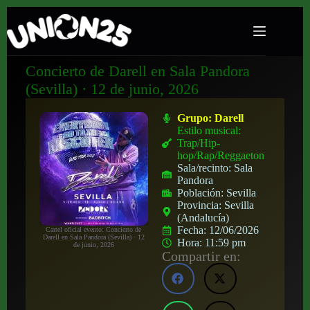
Concierto de Darell en Sala Pandora
(Sevilla) · 12 de junio, 2026
Grupo:
Darell
Estilo musical:
Trap/Hip-
hop/Rap/Reggaeton
Sala/recinto:
Sala
Pandora
Población:
Sevilla
Provincia:
Sevilla
(Andalucía)
Fecha:
12/06/2026
Cartel oficial evento: Concierto de
Darell en Sala Pandora (Sevilla) · 12
Hora:
11:59 pm
de junio, 2026
Compartir en: