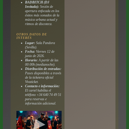
BADBITCH (DJ
Invitada):
Sesión de
apertura enfocada en los
éxitos más sonados de la
música urbana actual y
ritmos de discoteca.
OTROS DATOS DE
INTERÉS
Lugar:
Sala Pandora
(Sevilla).
Fecha:
Viernes 12 de
junio de 2026.
Horario:
A partir de las
00:00h (medianoche).
Distribución de entradas:
Pases disponibles a través
de la ticketera oficial
Vivaticket.
Contacto e información:
El cartel habilita el
teléfono +34 640 74 49 51
para reservas e
información adicional.