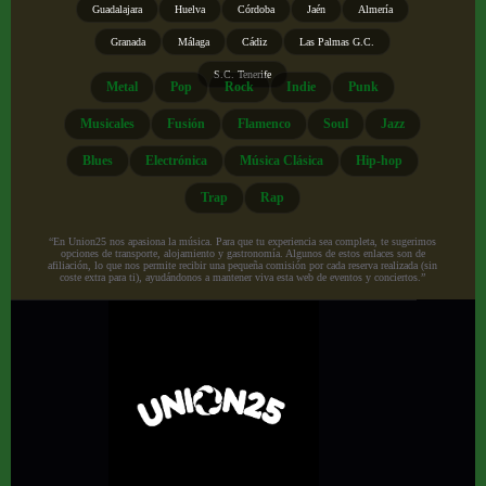
Guadalajara
Huelva
Córdoba
Jaén
Almería
Granada
Málaga
Cádiz
Las Palmas G.C.
S.C. Tenerife
Metal
Pop
Rock
Indie
Punk
Musicales
Fusión
Flamenco
Soul
Jazz
Blues
Electrónica
Música Clásica
Hip-hop
Trap
Rap
“En Union25 nos apasiona la música. Para que tu experiencia sea completa, te sugerimos
opciones de transporte, alojamiento y gastronomía. Algunos de estos enlaces son de
afiliación, lo que nos permite recibir una pequeña comisión por cada reserva realizada (sin
coste extra para ti), ayudándonos a mantener viva esta web de eventos y conciertos.”