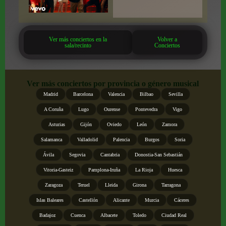
Ver más conciertos en la
Volver a
sala/recinto
Conciertos
Ver más conciertos por provincia o género musical
Madrid
Barcelona
Valencia
Bilbao
Sevilla
A Coruña
Lugo
Ourense
Pontevedra
Vigo
Asturias
Gijón
Oviedo
León
Zamora
Salamanca
Valladolid
Palencia
Burgos
Soria
Ávila
Segovia
Cantabria
Donostia-San Sebastián
Vitoria-Gasteiz
Pamplona-Iruña
La Rioja
Huesca
Zaragoza
Teruel
Lleida
Girona
Tarragona
Islas Baleares
Castellón
Alicante
Murcia
Cáceres
Badajoz
Cuenca
Albacete
Toledo
Ciudad Real