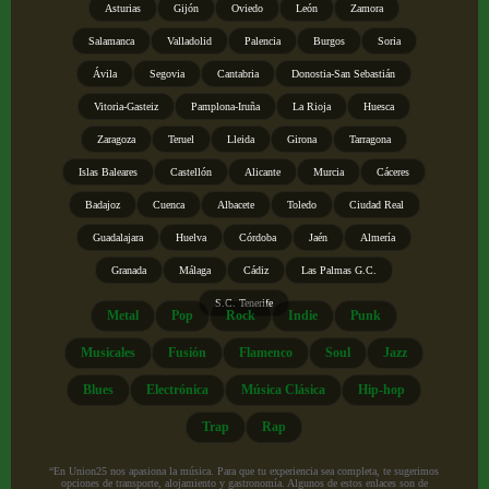
Asturias
Gijón
Oviedo
León
Zamora
Salamanca
Valladolid
Palencia
Burgos
Soria
Ávila
Segovia
Cantabria
Donostia-San Sebastián
Vitoria-Gasteiz
Pamplona-Iruña
La Rioja
Huesca
Zaragoza
Teruel
Lleida
Girona
Tarragona
Islas Baleares
Castellón
Alicante
Murcia
Cáceres
Badajoz
Cuenca
Albacete
Toledo
Ciudad Real
Guadalajara
Huelva
Córdoba
Jaén
Almería
Granada
Málaga
Cádiz
Las Palmas G.C.
S.C. Tenerife
Metal
Pop
Rock
Indie
Punk
Musicales
Fusión
Flamenco
Soul
Jazz
Blues
Electrónica
Música Clásica
Hip-hop
Trap
Rap
“En Union25 nos apasiona la música. Para que tu experiencia sea completa, te sugerimos
opciones de transporte, alojamiento y gastronomía. Algunos de estos enlaces son de