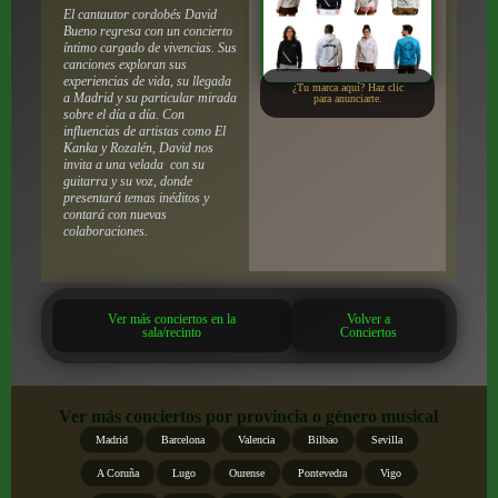
El cantautor cordobés David
Bueno regresa con un concierto
íntimo cargado de vivencias. Sus
canciones exploran sus
experiencias de vida, su llegada
¿Tu marca aquí? Haz clic
a Madrid y su particular mirada
para anunciarte.
sobre el día a día. Con
influencias de artistas como El
Kanka y Rozalén, David nos
invita a una velada con su
guitarra y su voz, donde
presentará temas inéditos y
contará con nuevas
colaboraciones.
Ver más conciertos en la
Volver a
sala/recinto
Conciertos
Ver más conciertos por provincia o género musical
Madrid
Barcelona
Valencia
Bilbao
Sevilla
A Coruña
Lugo
Ourense
Pontevedra
Vigo