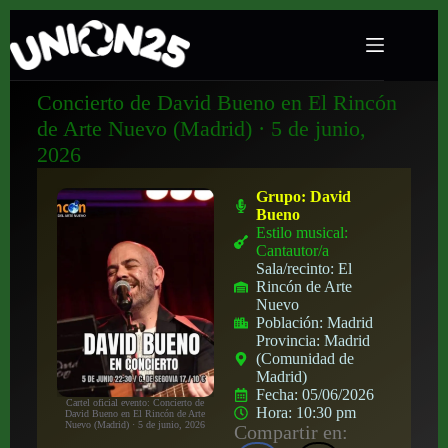
Concierto de David Bueno en El Rincón
de Arte Nuevo (Madrid) · 5 de junio,
2026
Grupo:
David
Bueno
Estilo musical:
Cantautor/a
Sala/recinto:
El
Rincón de Arte
Nuevo
Población:
Madrid
Provincia:
Madrid
(Comunidad de
Madrid)
Fecha:
05/06/2026
Cartel oficial evento: Concierto de
Hora:
10:30 pm
David Bueno en El Rincón de Arte
Nuevo (Madrid) · 5 de junio, 2026
Compartir en: