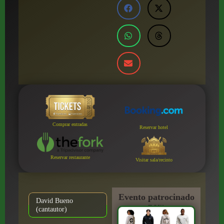
Comprar entradas
Reservar hotel
Reservar restaurante
Visitar sala/recinto
Evento patrocinado
David Bueno
por:
(cantautor)