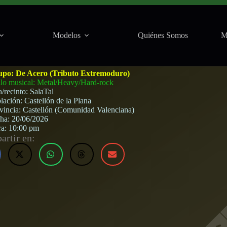
Modelos
Quiénes Somos
M
l (Castellón de la Plana) · 20 de junio, 2026
upo:
De Acero (Tributo Extremoduro)
ilo musical: Metal/Heavy/Hard-rock
a/recinto:
SalaTal
lación:
Castellón de la Plana
vincia:
Castellón (Comunidad Valenciana)
cha:
20/06/2026
ra:
10:00 pm
rtir en: