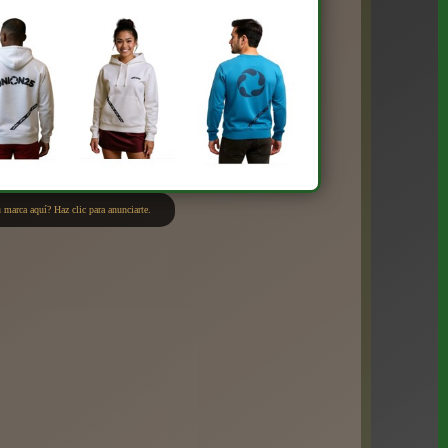
 marca aquí? Haz clic para anunciarte.