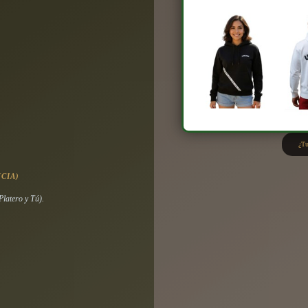
¿Tu
CIA)
Platero y Tú).