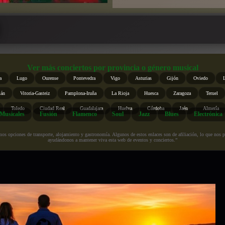
Ver más conciertos por provincia o género musical
a
Lugo
Ourense
Pontevedra
Vigo
Asturias
Gijón
Oviedo
ián
Vitoria-Gasteiz
Pamplona-Iruña
La Rioja
Huesca
Zaragoza
Teruel
Toledo
Ciudad Real
Guadalajara
Huelva
Córdoba
Jaén
Almería
Musicales
Fusión
Flamenco
Soul
Jazz
Blues
Electrónica
s opciones de transporte, alojamiento y gastronomía. Algunos de estos enlaces son de afiliación, lo que nos perm
ayudándonos a mantener viva esta web de eventos y conciertos.”