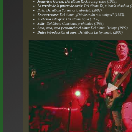
Jesucristo García
: Del álbum
Rock transgresivo
(1989).
La vereda de la puerta de atrás
: Del álbum
Yo, minoría absoluta
(
Puta
: Del álbum
Yo, minoría absoluta
(2002).
Extraterrestre
: Del álbum
¿Dónde están mis amigos?
(1993).
Si el cielo está gris
: Del álbum
Agila
(1996).
Salir
: Del álbum
Canciones prohibidas
(1998).
Ama, ama, ama y ensancha el alma
: Del álbum
Deltoya
(1992).
Dulce introducción al caos
: Del álbum
La ley innata
(2008).