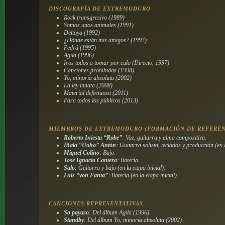
DISCOGRAFÍA DE EXTREMODURO
Rock transgresivo (1989)
Somos unos animales (1991)
Deltoya (1992)
¿Dónde están mis amigos? (1993)
Pedrá (1995)
Agila (1996)
Iros todos a tomar por culo (Directo, 1997)
Canciones prohibidas (1998)
Yo, minoría absoluta (2002)
La ley innata (2008)
Material defectuoso (2011)
Para todos los públicos (2013)
MIEMBROS DE EXTREMODURO (FORMACIÓN DE REFEREN
Roberto Iniesta “Robe”
: Voz, guitarra y alma compositiva.
Iñaki “Uoho” Antón
: Guitarra solista, teclados y producción (ex-
Miguel Colino
: Bajo.
José Ignacio Cantera
: Batería.
Salo
: Guitarra y bajo (en la etapa inicial).
Luis “von Fanta”
: Batería (en la etapa inicial).
CANCIONES REPRESENTATIVAS
So payaso
: Del álbum
Agila
(1996).
Standby
: Del álbum
Yo, minoría absoluta
(2002).