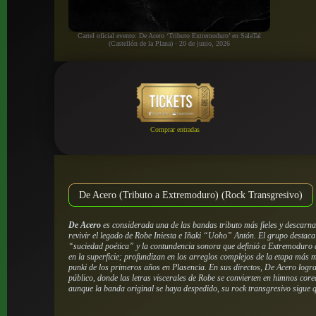
Cartel oficial evento: De Acero ‘Tributo Extremoduro’ en SalaTal
(Castellón de la Plana) · 20 de junio, 2026
Comprar entradas
De Acero (Tributo a Extremoduro) (Rock Transgresivo)
De Acero
es considerada una de las bandas tributo más fieles y descarn
revivir el legado de Robe Iniesta e Iñaki “Uoho” Antón. El grupo destac
“suciedad poética” y la contundencia sonora que definió a Extremoduro
en la superficie; profundizan en los arreglos complejos de la etapa más 
punki de los primeros años en Plasencia. En sus directos, De Acero logra
público, donde las letras viscerales de Robe se convierten en himnos co
aunque la banda original se haya despedido, su rock transgresivo sigue