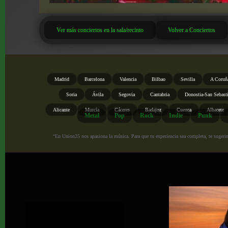
Ver más conciertos en la sala/recinto
Volver a Conciertos
Madrid
Barcelona
Valencia
Bilbao
Sevilla
A Coruñ
Soria
Ávila
Segovia
Cantabria
Donostia-San Sebast
Alicante
Murcia
Cáceres
Badajoz
Cuenca
Albacete
Metal
Pop
Rock
Indie
Punk
“En Union25 nos apasiona la música. Para que tu experiencia sea completa, te sugerimo