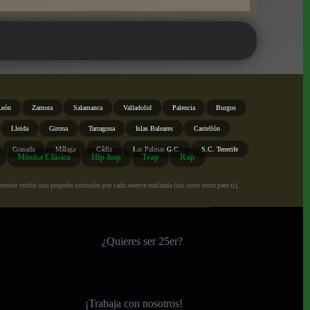
León
Zamora
Salamanca
Valladolid
Palencia
Burgos
Lleida
Girona
Tarragona
Islas Baleares
Castellón
Granada
Málaga
Cádiz
Las Palmas G.C.
S.C. Tenerife
Música Clásica
Hip-hop
Trap
Rap
ite recibir una pequeña comisión por cada reserva realizada (sin coste extra para ti),
¿Quieres ser 25er?
¡
Trabaja con nosotros!