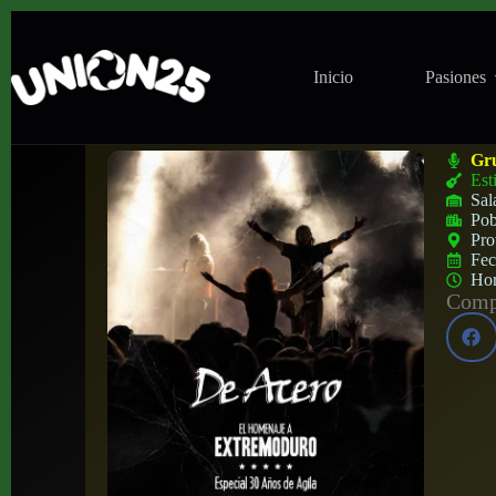
Inicio
Pasiones
De Acero ‘Tributo Extremoduro’ en SalaTa
Gr
Est
Sal
Pob
Pro
Fe
Ho
Compa