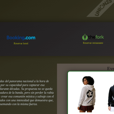
Reservar restaurante
Reservar hotel
Eve
adas del panorama nacional a la hora de
a por su capacidad para capturar esa
 durante décadas. Su propuesta no se queda
madura de la banda, pero sin perder la rabia
 crear esa comunión mística y salvaje con el
reados con una intensidad que demuestra que,
 quemando con la misma fuerza.