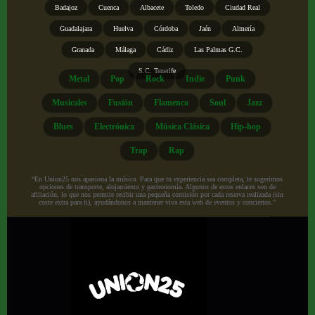
Badajoz
Cuenca
Albacete
Toledo
Ciudad Real
Guadalajara
Huelva
Córdoba
Jaén
Almería
Granada
Málaga
Cádiz
Las Palmas G.C.
S.C. Tenerife
Metal
Pop
Rock
Indie
Punk
Musicales
Fusión
Flamenco
Soul
Jazz
Blues
Electrónica
Música Clásica
Hip-hop
Trap
Rap
“En Union25 nos apasiona la música. Para que tu experiencia sea completa, te sugerimos
opciones de transporte, alojamiento y gastronomía. Algunos de estos enlaces son de
afiliación, lo que nos permite recibir una pequeña comisión por cada reserva realizada (sin
coste extra para ti), ayudándonos a mantener viva esta web de eventos y conciertos.”