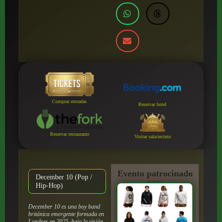
Comprar entradas
Reservar hotel
Reservar restaurante
Visitar sala/recinto
Evento patrocinado
December 10 (Pop /
por:
Hip-Hop)
December 10 es una boy band
británica emergente formada en
Londres en 2025, bajo la visión