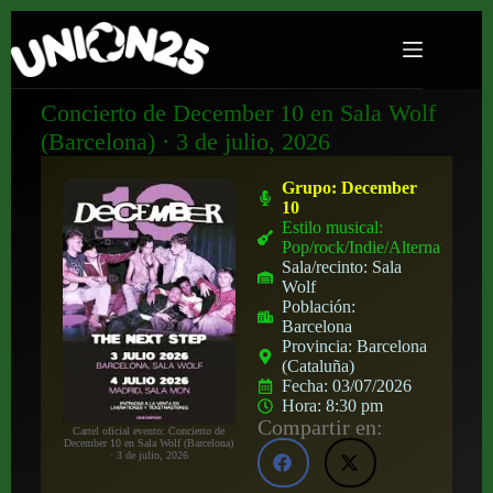
Concierto de December 10 en Sala Wolf
(Barcelona) · 3 de julio, 2026
Grupo:
December
10
Estilo musical:
Pop/rock/Indie/Alternativo
Sala/recinto:
Sala
Wolf
Población:
Barcelona
Provincia:
Barcelona
(Cataluña)
Fecha:
03/07/2026
Hora:
8:30 pm
Compartir en:
Cartel oficial evento: Concierto de
December 10 en Sala Wolf (Barcelona)
· 3 de julio, 2026