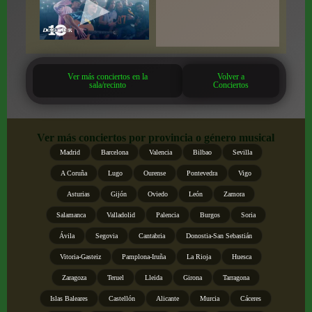
Ver más conciertos en la
Volver a
sala/recinto
Conciertos
Ver más conciertos por provincia o género musical
Madrid
Barcelona
Valencia
Bilbao
Sevilla
A Coruña
Lugo
Ourense
Pontevedra
Vigo
Asturias
Gijón
Oviedo
León
Zamora
Salamanca
Valladolid
Palencia
Burgos
Soria
Ávila
Segovia
Cantabria
Donostia-San Sebastián
Vitoria-Gasteiz
Pamplona-Iruña
La Rioja
Huesca
Zaragoza
Teruel
Lleida
Girona
Tarragona
Islas Baleares
Castellón
Alicante
Murcia
Cáceres