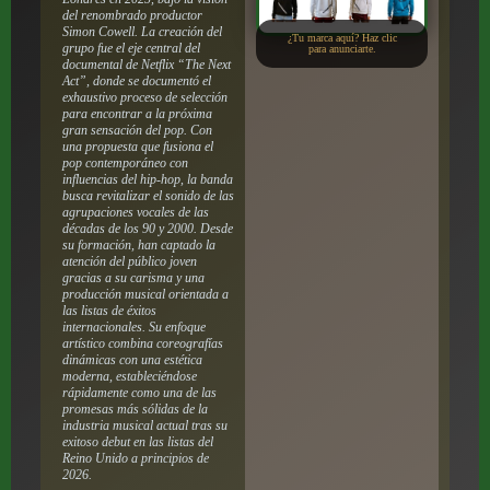
del renombrado productor
Simon Cowell. La creación del
¿Tu marca aquí? Haz clic
grupo fue el eje central del
para anunciarte.
documental de Netflix “The Next
Act”, donde se documentó el
exhaustivo proceso de selección
para encontrar a la próxima
gran sensación del pop. Con
una propuesta que fusiona el
pop contemporáneo con
influencias del hip-hop, la banda
busca revitalizar el sonido de las
agrupaciones vocales de las
décadas de los 90 y 2000. Desde
su formación, han captado la
atención del público joven
gracias a su carisma y una
producción musical orientada a
las listas de éxitos
internacionales. Su enfoque
artístico combina coreografías
dinámicas con una estética
moderna, estableciéndose
rápidamente como una de las
promesas más sólidas de la
industria musical actual tras su
exitoso debut en las listas del
Reino Unido a principios de
2026.