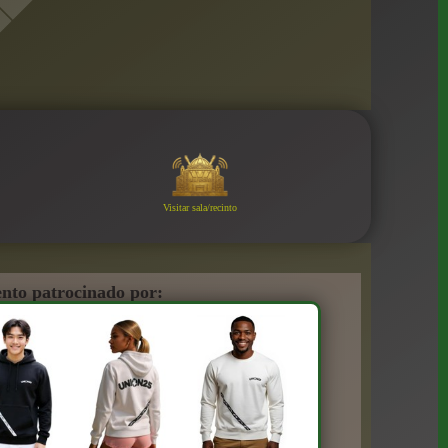
Visitar sala/recinto
nto patrocinado por: