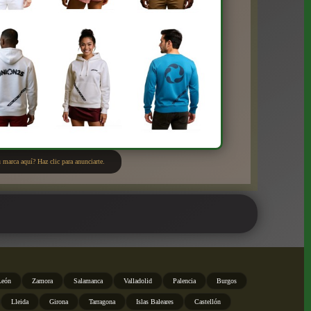
 marca aquí? Haz clic para anunciarte.
León
Zamora
Salamanca
Valladolid
Palencia
Burgos
Lleida
Girona
Tarragona
Islas Baleares
Castellón