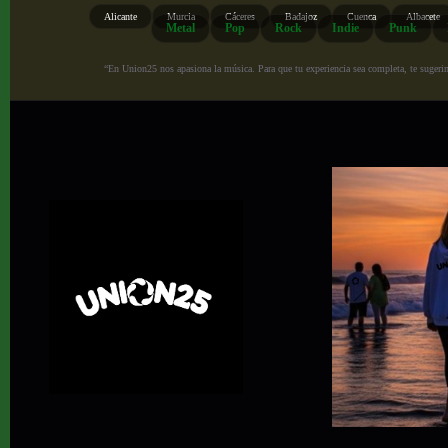
Alicante
Murcia
Cáceres
Badajoz
Cuenca
Albacete
Metal
Pop
Rock
Indie
Punk
“En Union25 nos apasiona la música. Para que tu experiencia sea completa, te sugerimo