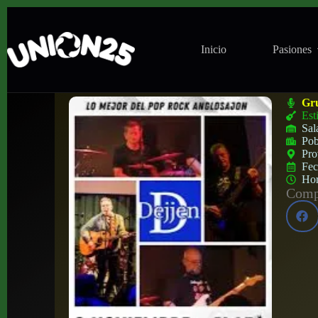
Inicio
Pasiones
Concierto de Dejjen en Black Note Club (
Gr
Est
Sal
Pob
Pro
Fe
Ho
Compa