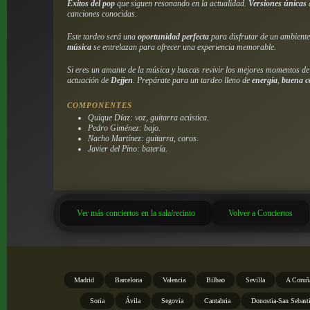
Éxitos del pop
que siguen resonando en la actualidad.
Versiones únicas
canciones conocidas.
Este tardeo será una
oportunidad perfecta
para disfrutar de un ambiente
música
se entrelazan para ofrecer una experiencia memorable.
Si eres un amante de la música y buscas revivir los mejores momentos de
actuación de
Dejjen
. Prepárate para un tardeo lleno de
energía
,
buena 
COMPONENTES
Quique Díaz: voz, guitarra acústica.
Pedro Giménez: bajo.
Nacho Martínez: guitarra, coros.
Javier del Pino: batería.
Ver más conciertos en la sala/recinto
Volver a Conciertos
Madrid
Barcelona
Valencia
Bilbao
Sevilla
A Coruñ
Soria
Ávila
Segovia
Cantabria
Donostia-San Sebast