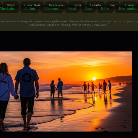
Toledo
Ciudad Real
Guadalajara
Huelva
Córdoba
Jaén
Almería
Musicales
Fusión
Flamenco
Soul
Jazz
Blues
Electrónica
s opciones de transporte, alojamiento y gastronomía. Algunos de estos enlaces son de afiliación, lo que nos perm
ayudándonos a mantener viva esta web de eventos y conciertos.”