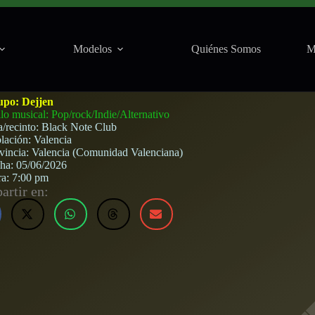
Modelos
Quiénes Somos
M
Valencia) · 5 de junio, 2026
upo:
Dejjen
ilo musical: Pop/rock/Indie/Alternativo
a/recinto:
Black Note Club
lación:
Valencia
vincia:
Valencia (Comunidad Valenciana)
cha:
05/06/2026
ra:
7:00 pm
rtir en: