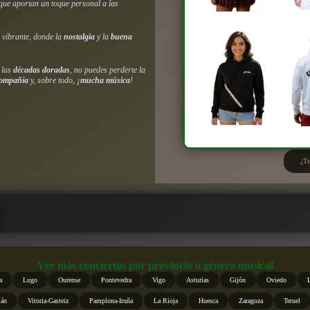
que aportan un toque personal a las
 vibrante, donde la
nostalgia
y la
buena
 las
décadas doradas
, no puedes perderte la
compañía
y, sobre todo, ¡
mucha música
!
¿Tu
Ver más conciertos por provincia o género musical
a
Lugo
Ourense
Pontevedra
Vigo
Asturias
Gijón
Oviedo
ián
Vitoria-Gasteiz
Pamplona-Iruña
La Rioja
Huesca
Zaragoza
Teruel