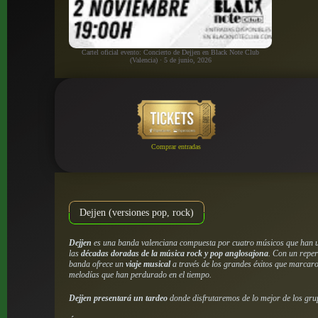
Cartel oficial evento: Concierto de Dejjen en Black Note Club
(Valencia) · 5 de junio, 2026
Comprar entradas
Dejjen (versiones pop, rock)
Dejjen
es una banda valenciana compuesta por cuatro músicos que han u
las
décadas doradas de la música rock y pop anglosajona
. Con un reper
banda ofrece un
viaje musical
a través de los grandes éxitos que marcaro
melodías que han perdurado en el tiempo.
Dejjen presentará un tardeo
donde disfrutaremos de lo mejor de los gru