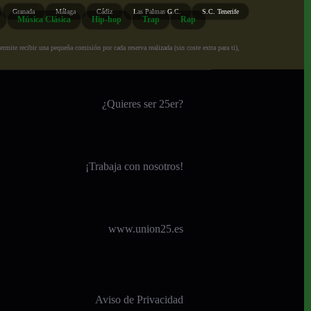
Granada
Málaga
Cádiz
Las Palmas G.C.
S.C. Tenerife
Música Clásica
Hip-hop
Trap
Rap
ite recibir una pequeña comisión por cada reserva realizada (sin coste extra para ti),
¿Quieres ser 25er?
¡
Trabaja con nosotros!
www.union25.es
Aviso de Privacidad