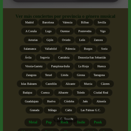
Ver más conciertos por provincia o género musical
Madrid
Barcelona
Valencia
Bilbao
Sevilla
A Coruña
Lugo
Ourense
Pontevedra
Vigo
Asturias
Gijón
Oviedo
León
Zamora
Salamanca
Valladolid
Palencia
Burgos
Soria
Ávila
Segovia
Cantabria
Donostia-San Sebastián
Vitoria-Gasteiz
Pamplona-Iruña
La Rioja
Huesca
Zaragoza
Teruel
Lleida
Girona
Tarragona
Islas Baleares
Castellón
Alicante
Murcia
Cáceres
Badajoz
Cuenca
Albacete
Toledo
Ciudad Real
Guadalajara
Huelva
Córdoba
Jaén
Almería
Granada
Málaga
Cádiz
Las Palmas G.C.
S.C. Tenerife
Metal
Pop
Rock
Indie
Punk