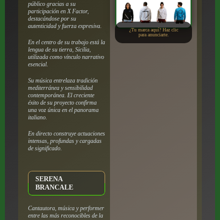
público gracias a su
participación en X Factor,
destacándose por su
autenticidad y fuerza expresiva.
¿Tu marca aquí? Haz clic
para anunciarte.
En el centro de su trabajo está la
lengua de su tierra, Sicilia,
utilizada como vínculo narrativo
esencial.
Su música entrelaza tradición
mediterránea y sensibilidad
contemporánea. El creciente
éxito de su proyecto confirma
una voz única en el panorama
italiano.
En directo construye actuaciones
intensas, profundas y cargadas
de significado.
SERENA
BRANCALE
Cantautora, música y performer
entre las más reconocibles de la