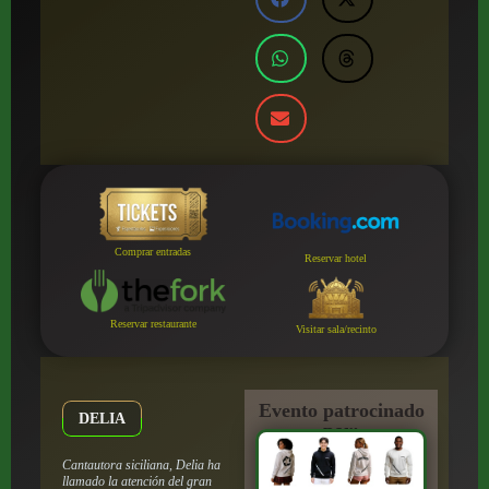
Comprar entradas
Reservar hotel
Reservar restaurante
Visitar sala/recinto
Evento patrocinado
DELIA
por:
Cantautora siciliana, Delia ha
llamado la atención del gran